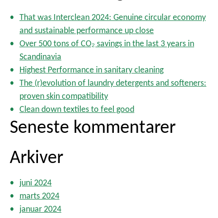
æ
e
g
That was Interclean 2024: Genuine circular economy
f
s
and sustainable performance up close
t
i
Over 500 tons of CO₂ savings in the last 3 years in
n
e
Scandinavia
d
r
Highest Performance in sanitary cleaning
d
:
The (r)evolution of laundry detergents and softeners:
e
l
proven skin compatibility
i
Clean down textiles to feel good
n
Seneste kommentarer
g
Arkiver
juni 2024
marts 2024
januar 2024