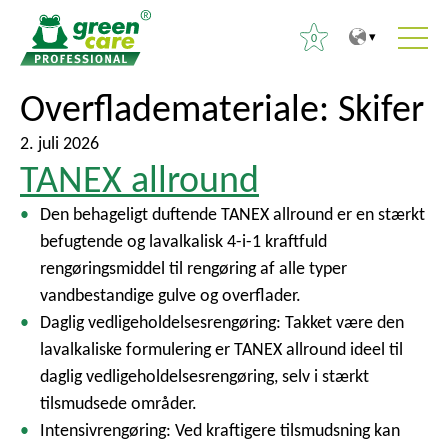
0
T
T
Overflademateriale:
Skifer
S
i
i
ø
l
l
2. juli 2026
g
TANEX allround
i
h
e
n
o
f
Den behageligt duftende TANEX allround er en stærkt
d
v
t
befugtende og lavalkalisk 4-i-1 kraftfuld
h
e
e
rengøringsmiddel til rengøring af alle typer
o
d
r
vandbestandige gulve og overflader.
l
m
:
Daglig vedligeholdelsesrengøring: Takket være den
d
e
lavalkaliske formulering er TANEX allround ideel til
e
n
daglig vedligeholdelsesrengøring, selv i stærkt
t
u
tilsmudsede områder.
Intensivrengøring: Ved kraftigere tilsmudsning kan