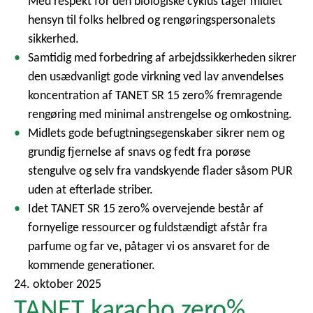
Med respekt for den biologiske cyklus tager midlet
hensyn til folks helbred og rengøringspersonalets
sikkerhed.
Samtidig med forbedring af arbejdssikkerheden sikrer
den usædvanligt gode virkning ved lav anvendelses
koncentration af TANET SR 15 zero% fremragende
rengøring med minimal anstrengelse og omkostning.
Midlets gode befugtningsegenskaber sikrer nem og
grundig fjernelse af snavs og fedt fra porøse
stengulve og selv fra vandskyende flader såsom PUR
uden at efterlade striber.
Idet TANET SR 15 zero% overvejende består af
fornyelige ressourcer og fuldstændigt afstår fra
parfume og far ve, påtager vi os ansvaret for de
kommende generationer.
24. oktober 2025
TANET karacho zero%