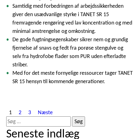
Samtidig med forbedringen af arbejdssikkerheden
giver den usædvanlige styrke i TANET SR 15
fremragende rengøring ved lav koncentration og med
minimal anstrengelse og omkostning.
De gode fugtningsegenskaber sikrer nem og grundig
fjernelse af snavs og fedt fra porøse stengulve og
selv fra hydrofobe flader som PUR uden efterladte
striber.
Med for det meste fornyelige ressourcer tager TANET
SR 15 hensyn til kommende generationer.
I
1
2
3
Næste
n
S
d
ø
Seneste indlæg
l
g