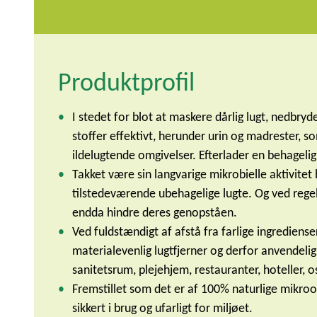
Produktprofil
I stedet for blot at maskere dårlig lugt, nedbr
stoffer effektivt, herunder urin og madrester, s
ildelugtende omgivelser. Efterlader en behagelig
Takket være sin langvarige mikrobielle aktivit
tilstedeværende ubehagelige lugte. Og ved reg
endda hindre deres genopståen.
Ved fuldstændigt af afstå fra farlige ingrediens
materialevenlig lugtfjerner og derfor anvendeli
sanitetsrum, plejehjem, restauranter, hoteller, os
Fremstillet som det er af 100% naturlige mikr
sikkert i brug og ufarligt for miljøet.