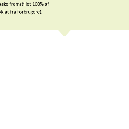
aske fremstillet 100% af
klat fra forbrugere).