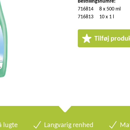
Bestillingsnumre:
716814
8 x 500 ml
716813
10 x 1 l
Tilføj produk
å lugte
Langvarig renhed
Mat