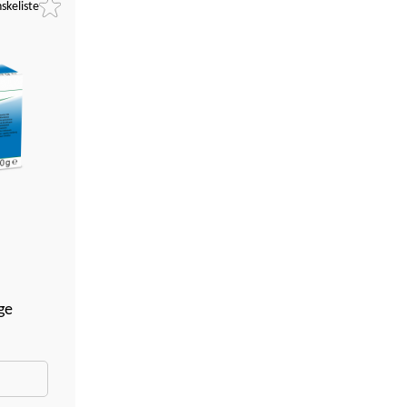
skeliste
ge