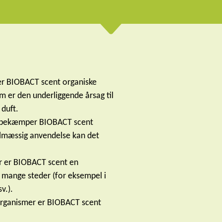
yder BIOBACT scent organiske
om er den underliggende årsag til
 duft.
et bekæmper BIOBACT scent
elmæssig anvendelse kan det
er er BIOBACT scent en
g mange steder (for eksempel i
v.).
oorganismer er BIOBACT scent