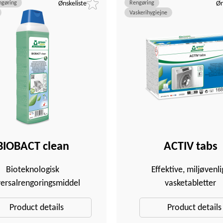
ngøring
Ønskeliste
Rengøring
Øn
Vaskerihygiejne
BIOBACT clean
ACTIV tabs
Bioteknologisk
Effektive, miljøvenli
versalrengoringsmiddel
vasketabletter
Product details
Product details