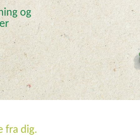
ning og
er
e fra dig.