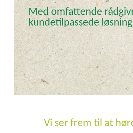
Med omfattende rådgiv
kundetilpassede løsning
Vi ser frem til at hør