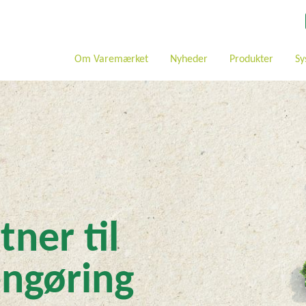
Om Varemærket
Nyheder
Produkter
Sy
tner til
engøring