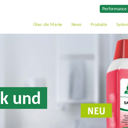
Performance 
Über die Marke
News
Produkte
Syste
k 
und 