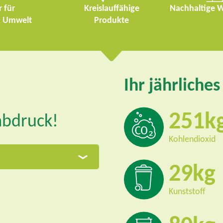
r für
Kreislauffähige
Nachhaltige Wi
 Umwelt
Produkte
t
Ihr jährliche
l
251
abdruck!
Kohlendioxid
29
Kunststoff