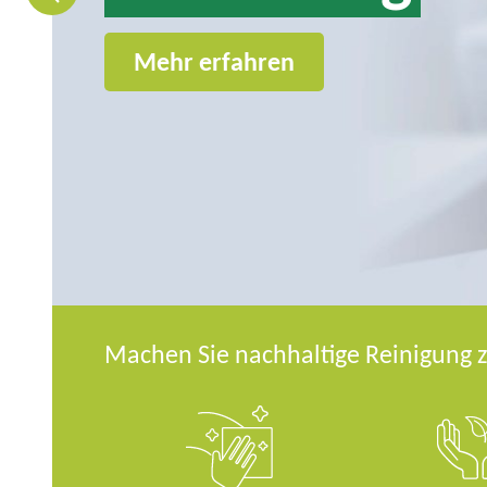
p
t
Mehr erfahren
m
e
n
ü
Machen Sie nachhaltige Reinigung 