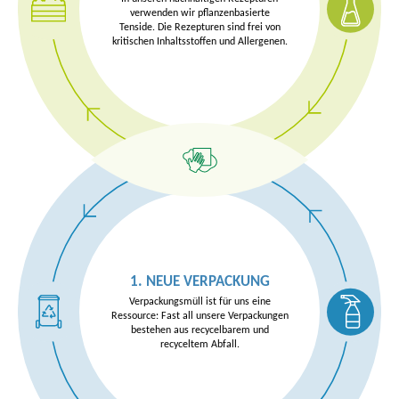
ROHSTOFFE
verwenden wir pflanzenbasierte
Tenside. Die Rezepturen sind frei von
kritischen Inhaltsstoffen und Allergenen.
4. TECHNISCHE ROHSTOFFE
1. NEUE VERPACKUNG
3. RECYCLING
2. GEBRAUCHSPHASE
(RECYCLAT)
Verpackungsmüll ist für uns eine
Ressource: Fast all unsere Verpackungen
bestehen aus recycelbarem und
recyceltem Abfall.