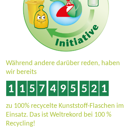
Während andere darüber reden, haben
wir bereits
1
1
5
7
4
9
5
5
2
6
zu 100% recycelte Kunststoff-Flaschen im
Einsatz. Das ist Weltrekord bei 100 %
Recycling!