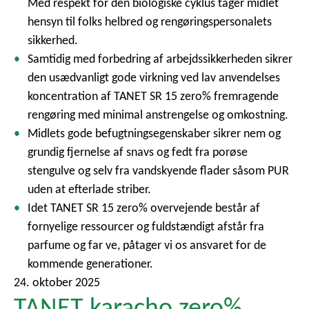
Med respekt for den biologiske cyklus tager midlet
hensyn til folks helbred og rengøringspersonalets
sikkerhed.
Samtidig med forbedring af arbejdssikkerheden sikrer
den usædvanligt gode virkning ved lav anvendelses
koncentration af TANET SR 15 zero% fremragende
rengøring med minimal anstrengelse og omkostning.
Midlets gode befugtningsegenskaber sikrer nem og
grundig fjernelse af snavs og fedt fra porøse
stengulve og selv fra vandskyende flader såsom PUR
uden at efterlade striber.
Idet TANET SR 15 zero% overvejende består af
fornyelige ressourcer og fuldstændigt afstår fra
parfume og far ve, påtager vi os ansvaret for de
kommende generationer.
24. oktober 2025
TANET karacho zero%