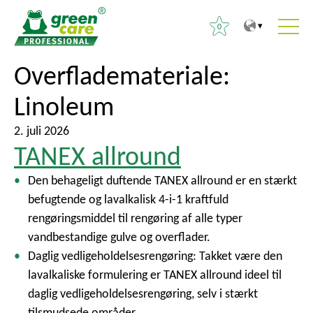
0
T
T
Overflademateriale:
S
i
i
ø
Linoleum
l
l
g
i
h
e
2. juli 2026
n
o
f
TANEX allround
d
v
t
h
e
Den behageligt duftende TANEX allround er en stærkt
e
o
d
befugtende og lavalkalisk 4-i-1 kraftfuld
r
l
m
rengøringsmiddel til rengøring af alle typer
:
d
e
vandbestandige gulve og overflader.
e
n
Daglig vedligeholdelsesrengøring: Takket være den
t
u
lavalkaliske formulering er TANEX allround ideel til
daglig vedligeholdelsesrengøring, selv i stærkt
tilsmudsede områder.