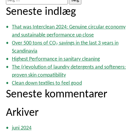
d
ø
Seneste indlæg
l
g
æ
e
g
That was Interclean 2024: Genuine circular economy
f
s
and sustainable performance up close
t
i
Over 500 tons of CO₂ savings in the last 3 years in
n
e
Scandinavia
d
r
Highest Performance in sanitary cleaning
d
:
The (r)evolution of laundry detergents and softeners:
e
l
proven skin compatibility
i
Clean down textiles to feel good
n
Seneste kommentarer
g
Arkiver
juni 2024