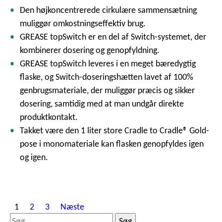
Den højkoncentrerede cirkulære sammensætning
muliggør omkostningseffektiv brug.
GREASE topSwitch er en del af Switch-systemet, der
kombinerer dosering og genopfyldning.
GREASE topSwitch leveres i en meget bæredygtig
flaske, og Switch-doseringshætten lavet af 100%
genbrugsmateriale, der muliggør præcis og sikker
dosering, samtidig med at man undgår direkte
produktkontakt.
Takket være den 1 liter store Cradle to Cradle® Gold-
pose i monomateriale kan flasken genopfyldes igen
og igen.
I
1
2
3
Næste
n
S