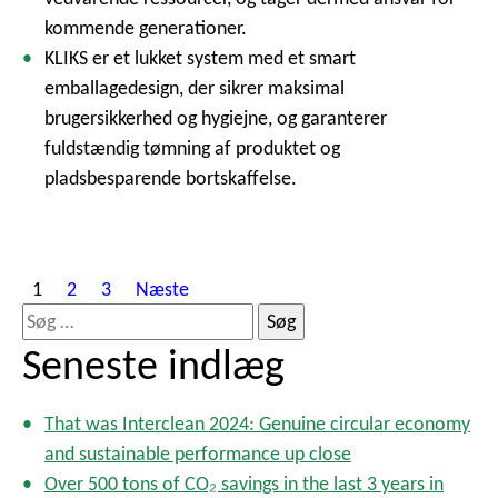
kommende generationer.
KLIKS er et lukket system med et smart
emballagedesign, der sikrer maksimal
brugersikkerhed og hygiejne, og garanterer
fuldstændig tømning af produktet og
pladsbesparende bortskaffelse.
I
1
2
3
Næste
n
S
d
ø
Seneste indlæg
l
g
æ
e
g
That was Interclean 2024: Genuine circular economy
f
s
and sustainable performance up close
t
i
Over 500 tons of CO₂ savings in the last 3 years in
e