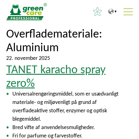
0
T
T
Overflademateriale:
S
i
i
ø
Aluminium
l
l
g
i
h
e
22. november 2025
n
o
f
TANET karacho spray
d
v
t
h
e
zero%
e
o
d
r
Universalrengøringsmiddel, som er usædvanligt
l
m
:
materiale- og miljøvenligt på grund af
d
e
overfladeaktive stoffer, enzymer og optisk
e
n
blegemiddel.
t
u
Bred vifte af anvendelsesmuligheder.
Fri for parfume og farvestoffer.