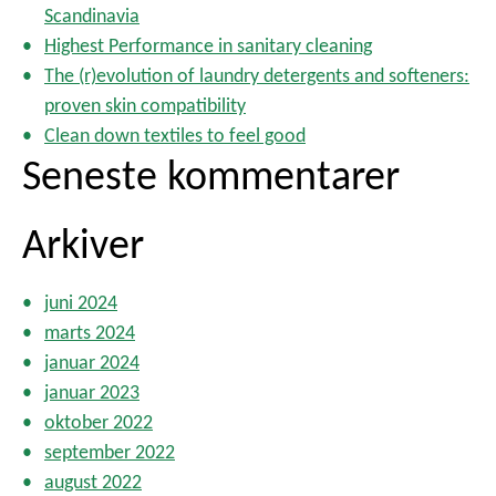
n
Scandinavia
d
r
Highest Performance in sanitary cleaning
d
:
The (r)evolution of laundry detergents and softeners:
e
l
proven skin compatibility
i
Clean down textiles to feel good
n
Seneste kommentarer
g
Arkiver
juni 2024
marts 2024
januar 2024
januar 2023
oktober 2022
september 2022
august 2022