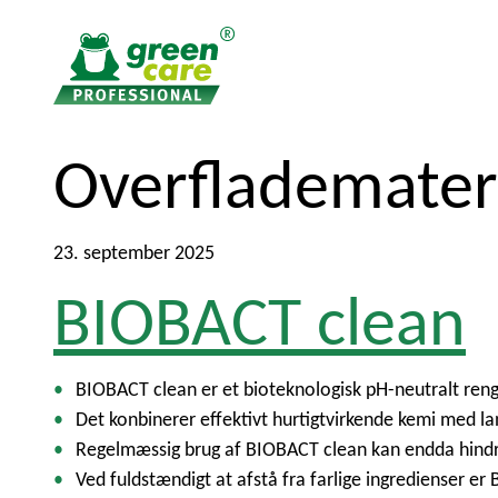
T
T
Overflademater
i
i
l
l
i
h
23. september 2025
n
o
BIOBACT clean
d
v
h
e
o
d
l
m
BIOBACT clean er et bioteknologisk pH-neutralt rengø
d
e
Det konbinerer effektivt hurtigtvirkende kemi med l
e
n
Regelmæssig brug af BIOBACT clean kan endda hindre 
t
u
Ved fuldstændigt at afstå fra farlige ingredienser e