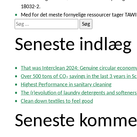
18032-2.
Med for det meste fornyelige ressourcer tager TAWI
S
ø
Seneste indlæg
g
e
f
t
That was Interclean 2024: Genuine circular econom
e
Over 500 tons of CO₂ savings in the last 3 years in S
r
Highest Performance in sanitary cleaning
:
The (r)evolution of laundry detergents and softeners
Clean down textiles to feel good
Seneste komme