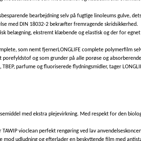
sbesparende bearbejdning selv på fugtige linoleums gulve, det
melse med DIN 18032-2 bekræfter fremragende skridsikkerhed.
tisk belægning, ekstremt klæbende og elastisk og der for egne
omplete, som nemt fjernerLONGLIFE complete polymerfilm selv i
porefyldstof og som grunder på alle porøse og absorberende
ink, TBEP, parfume og fluoriserede flydningsmidler, tager LO
semiddel med ekstra plejevirkning. Med respekt for den biolog
r TAWIP vioclean perfekt rengøring ved lav anvendelseskoncen
mod udludning og efterlader en beskyttende film med antistat