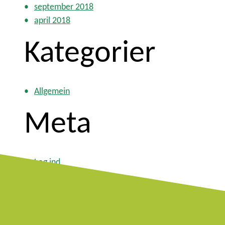
september 2018
april 2018
Kategorier
Allgemein
Meta
Log ind
Indlægsfeed
Kommentarfeed
WordPress.org