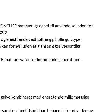
LONGLIFE mat særligt egnet til anvendelse inden for
32-2.
 og enestående vedhæftning på alle gulvtyper.
 kan fornys, uden at glansen øges væsentligt.
LIFE matt ansvaret for kommende generationer.
ske gulve kombineret med enestående miljømæssige
 samt en langtidsholdbar, behagelig fremtræden og