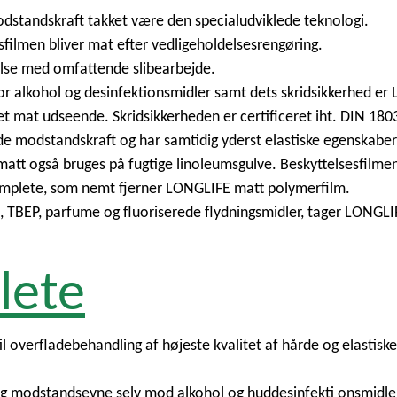
standskraft takket være den specialudviklede teknologi.
sfilmen bliver mat efter vedligeholdelsesrengøring.
lse med omfattende slibearbejde.
 alkohol og desinfektionsmidler samt dets skridsikkerhed er 
 mat udseende. Skridsikkerheden er certificeret iht. DIN 180
e modstandskraft og har samtidig yderst elastiske egenskaber
tt også bruges på fugtige linoleumsgulve. Beskyttelsesfilmen
complete, som nemt fjerner LONGLIFE matt polymerfilm.
nk, TBEP, parfume og fluoriserede flydningsmidler, tager LONG
lete
il overfladebehandling af højeste kvalitet af hårde og elasti
 modstandsevne selv mod alkohol og huddesinfekti onsmidler