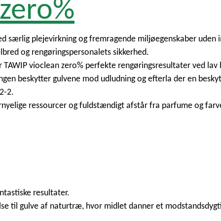
 zero%
 særlig plejevirkning og fremragende miljøegenskaber uden in
helbred og rengøringspersonalets sikkerhed.
r TAWIP vioclean zero% perfekte rengøringsresultater ved lav
n beskytter gulvene mod udludning og efterla der en beskytt
2-2.
nyelige ressourcer og fuldstændigt afstår fra parfume og far
ntastiske resultater.
se til gulve af naturtræ, hvor midlet danner et modstandsdygti