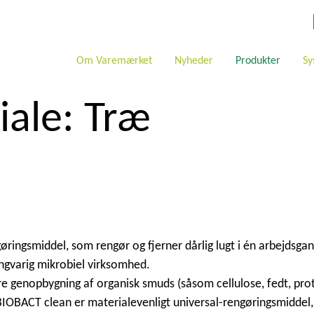
Om Varemærket
Nyheder
Produkter
Sy
iale:
Træ
ringsmiddel, som rengør og fjerner dårlig lugt i én arbejdsgan
angvarig mikrobiel virksomhed.
genopbygning af organisk smuds (såsom cellulose, fedt, prote
r BIOBACT clean er materialevenligt universal-rengøringsmiddel,