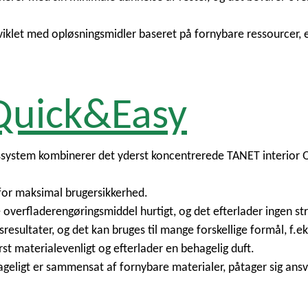
viklet med opløsningsmidler baseret på fornybare ressourcer, er
 Quick&Easy
ssystem kombinerer det yderst koncentrerede TANET interior 
erfor maksimal brugersikkerhed.
overfladerengøringsmiddel hurtigt, og det efterlader ingen stri
sultater, og det kan bruges til mange forskellige formål, f.ek
t materialevenligt og efterlader en behagelig duft.
geligt er sammensat af fornybare materialer, påtager sig ansv