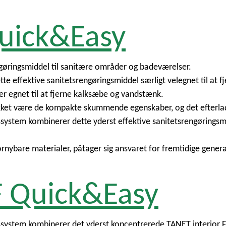
uick&Easy
gøringsmiddel til sanitære områder og badeværelser.
e effektive sanitetsrengøringsmiddel særligt velegnet til at fje
er egnet til at fjerne kalksæbe og vandstænk.
 takket være de kompakte skummende egenskaber, og det efterla
system kombinerer dette yderst effektive sanitetsrengøringsm
rnybare materialer, påtager sig ansvaret for fremtidige genera
F Quick&Easy
ssystem kombinerer det yderst koncentrerede TANET interior 