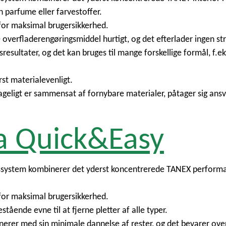
 parfume eller farvestoffer.
erfor maksimal brugersikkerhed.
overfladerengøringsmiddel hurtigt, og det efterlader ingen stri
ultater, og det kan bruges til mange forskellige formål, f.ek
st materialevenligt.
geligt er sammensat af fornybare materialer, påtager sig ansv
a Quick&Easy
gssystem kombinerer det yderst koncentrerede TANEX perform
erfor maksimal brugersikkerhed.
stående evne til at fjerne pletter af alle typer.
rer med sin minimale dannelse af rester, og det bevarer over