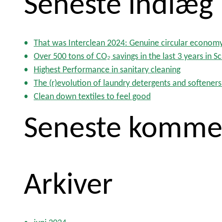
Seneste indlæg
e
f
t
That was Interclean 2024: Genuine circular econom
e
Over 500 tons of CO₂ savings in the last 3 years in S
r
Highest Performance in sanitary cleaning
:
The (r)evolution of laundry detergents and softeners
Clean down textiles to feel good
Seneste komme
Arkiver