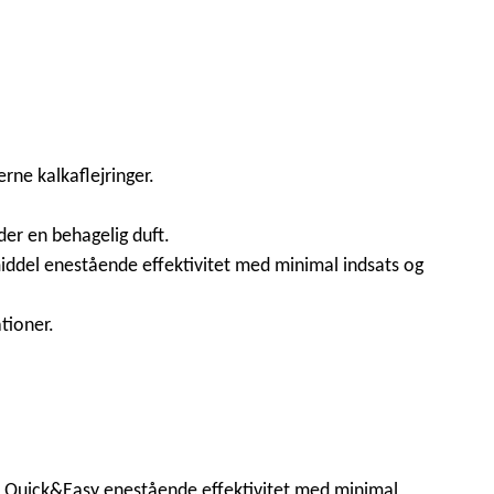
rne kalkaflejringer.
der en behagelig duft.
iddel enestående effektivitet med minimal indsats og
tioner.
F Quick&Easy enestående effektivitet med minimal