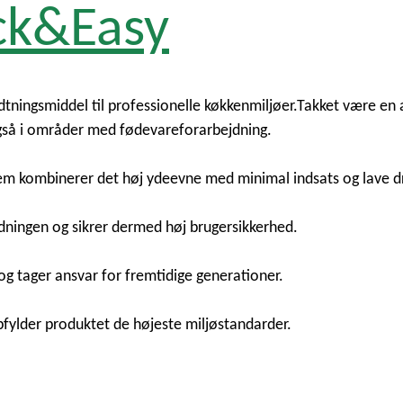
ck&Easy
dtningsmiddel til professionelle køkkenmiljøer.Takket være en
– også i områder med fødevareforarbejdning.
m kombinerer det høj ydeevne med minimal indsats og lave dr
ordningen og sikrer dermed høj brugersikkerhed.
g tager ansvar for fremtidige generationer.
pfylder produktet de højeste miljøstandarder.