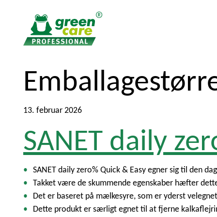
T
T
Emballagestørr
i
i
l
l
i
h
13. februar 2026
n
o
SANET daily ze
d
v
h
e
o
d
l
m
SANET daily zero% Quick & Easy egner sig til den da
d
e
Takket være de skummende egenskaber hæfter dette m
e
n
Det er baseret på mælkesyre, som er yderst velegnet
t
u
Dette produkt er særligt egnet til at fjerne kalkaflej