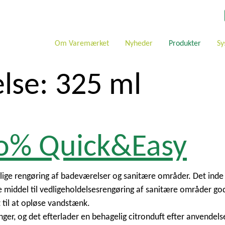
Om Varemærket
Nyheder
Produkter
Sy
else:
325 ml
ro% Quick&Easy
glige rengøring af badeværelser og sanitære områder. Det inde 
iddel til vedligeholdelsesrengøring af sanitære områder god
 til at opløse vandstænk.
ringer, og det efterlader en behagelig citronduft efter anvendels