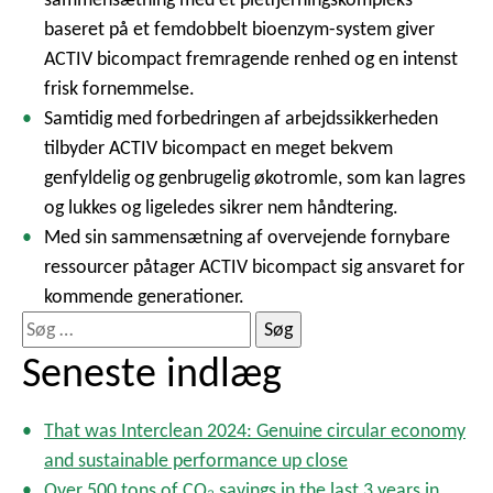
baseret på et femdobbelt bioenzym-system giver
ACTIV bicompact fremragende renhed og en intenst
frisk fornemmelse.
Samtidig med forbedringen af arbejdssikkerheden
tilbyder ACTIV bicompact en meget bekvem
genfyldelig og genbrugelig økotromle, som kan lagres
og lukkes og ligeledes sikrer nem håndtering.
Med sin sammensætning af overvejende fornybare
ressourcer påtager ACTIV bicompact sig ansvaret for
kommende generationer.
S
ø
Seneste indlæg
g
e
That was Interclean 2024: Genuine circular economy
f
and sustainable performance up close
t
Over 500 tons of CO₂ savings in the last 3 years in