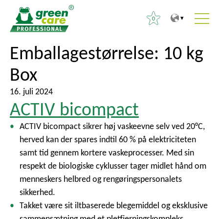
0
T
T
Emballagestørrelse:
10 kg
S
i
i
ø
Box
l
l
g
i
h
e
16. juli 2024
n
o
f
ACTIV bicompact
d
v
t
h
e
ACTIV bicompact sikrer høj vaskeevne selv ved 20°C,
e
o
d
herved kan der spares indtil 60 % på elektriciteten
r
l
m
samt tid gennem kortere vaskeprocesser. Med sin
:
d
e
respekt de biologiske cyklusser tager midlet hånd om
e
n
menneskers helbred og rengøringspersonalets
t
u
sikkerhed.
Takket være sit iltbaserede blegemiddel og eksklusive
sammensætning med et pletfjerningskompleks