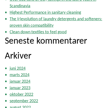
e
Scandinavia
r
Highest Performance in sanitary cleaning
:
The (r)evolution of laundry detergents and softeners:
proven skin compatibility
Clean down textiles to feel good
Seneste kommentarer
Arkiver
juni 2024
marts 2024
januar 2024
januar 2023
oktober 2022
september 2022
august 2022