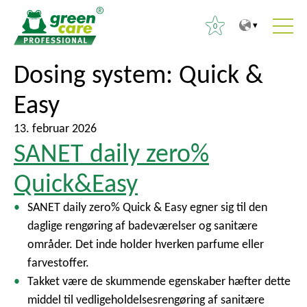
0
T
T
Dosing system:
Quick &
S
i
i
ø
Easy
l
l
g
i
h
e
13. februar 2026
n
o
f
SANET daily zero%
d
v
t
h
e
Quick&Easy
e
o
d
r
SANET daily zero% Quick & Easy egner sig til den
l
m
:
daglige rengøring af badeværelser og sanitære
d
e
områder. Det inde holder hverken parfume eller
e
n
farvestoffer.
t
u
Takket være de skummende egenskaber hæfter dette
middel til vedligeholdelsesrengøring af sanitære