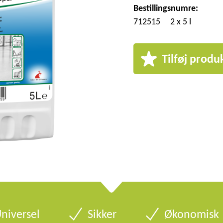
Bestillingsnumre:
712515
2 x 5 l
Tilføj produk
niversel
Sikker
Økonomisk