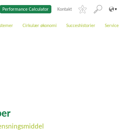
Performance Calculator
Kontakt
0
stemer
Cirkulær økonomi
Succeshistorier
Service
per
rensningsmiddel