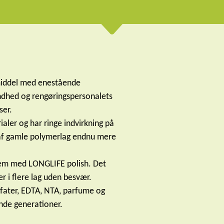
smiddel med enestående
ndhed og rengøringspersonalets
ser.
aler og har ringe indvirkning på
se af gamle polymerlag endnu mere
stem med LONGLIFE polish. Det
 i flere lag uden besvær.
osfater, EDTA, NTA, parfume og
nde generationer.