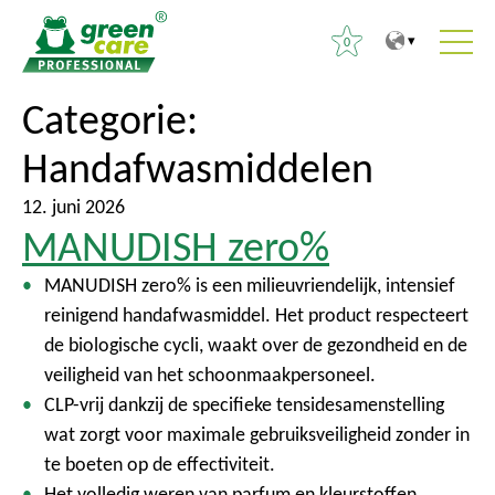
0
N
N
Categorie:
Z
a
a
o
Handafwasmiddelen
a
a
e
r
r
k
12. juni 2026
d
h
e
MANUDISH zero%
e
o
n
i
o
MANUDISH zero% is een milieuvriendelijk, intensief
n
n
f
reinigend handafwasmiddel. Het product respecteert
a
h
d
de biologische cycli, waakt over de gezondheid en de
a
o
m
veiligheid van het schoonmaakpersoneel.
r
u
e
CLP-vrij dankzij de specifieke tensidesamenstelling
:
d
n
wat zorgt voor maximale gebruiksveiligheid zonder in
u
te boeten op de effectiviteit.
Het volledig weren van parfum en kleurstoffen