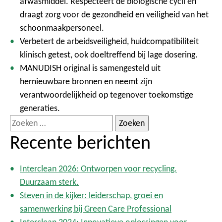
afwasmiddel. Respecteert de biologische cycli en
draagt zorg voor de gezondheid en veiligheid van het
schoonmaakpersoneel.
Verbetert de arbeidsveiligheid, huidcompatibiliteit
klinisch getest, ook doeltreffend bij lage dosering.
MANUDISH original is samengesteld uit
hernieuwbare bronnen en neemt zijn
verantwoordelijkheid op tegenover toekomstige
generaties.
Z
o
Recente berichten
e
k
Interclean 2026: Ontworpen voor recycling.
e
Duurzaam sterk.
n
Steven in de kijker: leiderschap, groei en
n
samenwerking bij Green Care Professional
a