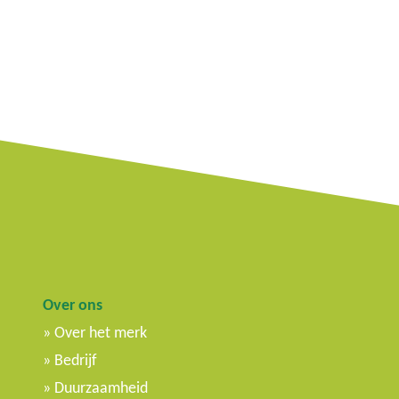
u
Over ons
Over het merk
Bedrijf
Duurzaamheid