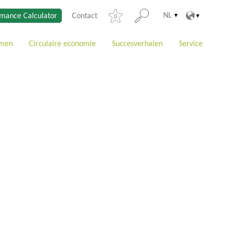
NL
mance Calculator
Contact
0
emen
Circulaire economie
Succesverhalen
Service