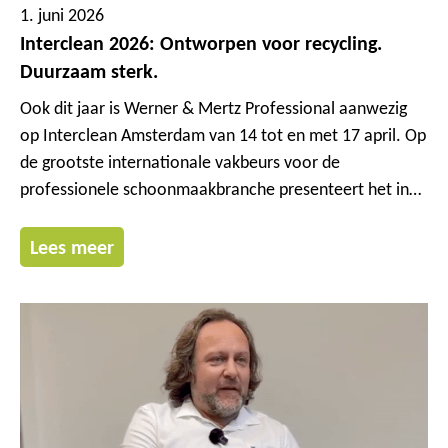
1. juni 2026
Interclean 2026: Ontworpen voor recycling.
Duurzaam sterk.
Ook dit jaar is Werner & Mertz Professional aanwezig
op Interclean Amsterdam van 14 tot en met 17 april. Op
de grootste internationale vakbeurs voor de
professionele schoonmaakbranche presenteert het in
Mainz gevestigde bedrijf de nieuwste innovaties en
actuele thema’s rond een goed functionerende
Lees meer
circulaire economie.