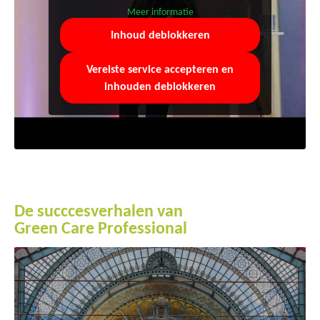
Meer informatie
Inhoud deblokkeren
Vereiste service accepteren en
inhouden deblokkeren
De succcesverhalen van
Green Care Professional