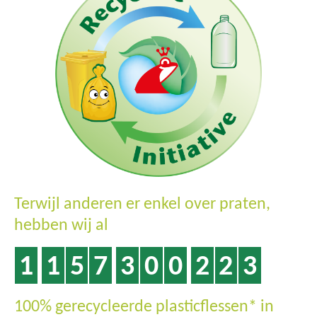
Terwijl anderen er enkel over praten,
hebben wij al
1
1
5
7
3
0
0
2
3
2
100% gerecycleerde plasticflessen* in