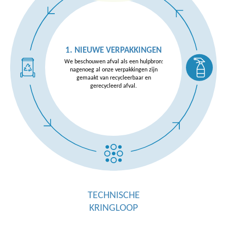
4. TECHNISCHE
1. NIEUWE VERPAKKINGEN
2. GEBRUIKSFASE
GRONDSTOFFEN
3. RECYCLAGE
We beschouwen afval als een hulpbron:
(RECYCLATEN)
nagenoeg al onze verpakkingen zijn
gemaakt van recycleerbaar en
gerecycleerd afval.
TECHNISCHE
KRINGLOOP