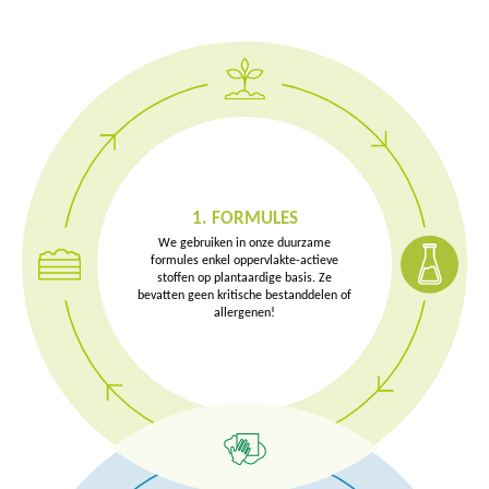
1. FORMULES
4. GRONDSTOFFEN OP
2. PRODUCT
3. COMPOST
We gebruiken in onze duurzame
PLANTAARDIGE BASIS
formules enkel oppervlakte-actieve
stoffen op plantaardige basis. Ze
bevatten geen kritische bestanddelen of
allergenen!