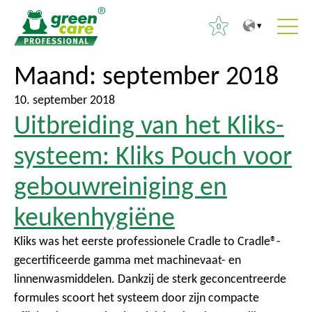
0
N
N
Maand:
september 2018
Z
a
a
o
a
a
10. september 2018
e
Uitbreiding van het Kliks-
r
r
k
d
h
e
systeem: Kliks Pouch voor
e
o
n
i
o
gebouwreiniging en
n
n
f
a
keukenhygiëne
h
d
a
o
m
r
Kliks was het eerste professionele Cradle to Cradle®-
u
e
:
gecertificeerde gamma met machinevaat- en
d
n
linnenwasmiddelen. Dankzij de sterk geconcentreerde
u
formules scoort het systeem door zijn compacte