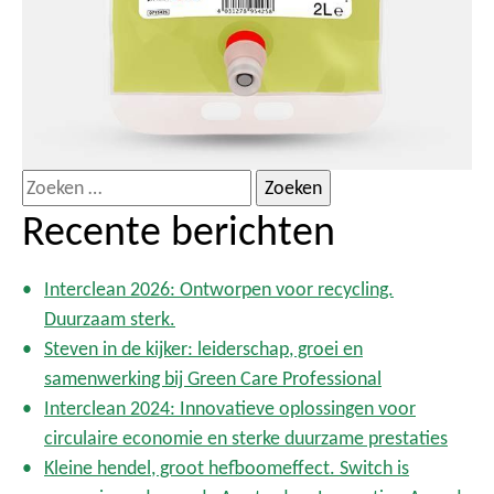
Z
o
Recente berichten
e
k
Interclean 2026: Ontworpen voor recycling.
e
Duurzaam sterk.
n
Steven in de kijker: leiderschap, groei en
n
samenwerking bij Green Care Professional
a
Interclean 2024: Innovatieve oplossingen voor
a
circulaire economie en sterke duurzame prestaties
r
Kleine hendel, groot hefboomeffect. Switch is
: