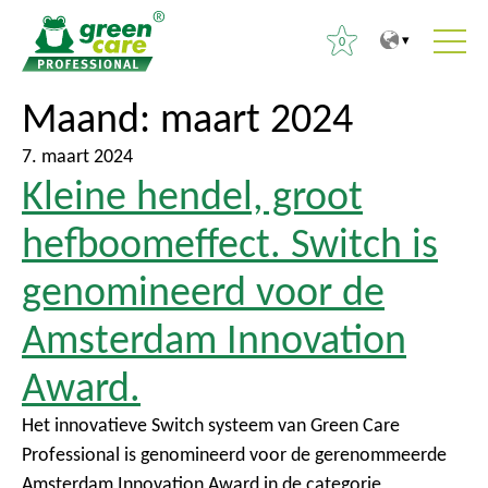
0
N
N
Maand:
maart 2024
Z
a
a
o
a
a
7. maart 2024
e
Kleine hendel, groot
r
r
k
d
h
e
hefboomeffect. Switch is
e
o
n
i
o
genomineerd voor de
n
n
f
a
Amsterdam Innovation
h
d
a
o
m
r
Award.
u
e
:
d
n
Het innovatieve Switch systeem van Green Care
u
Professional is genomineerd voor de gerenommeerde
Amsterdam Innovation Award in de categorie