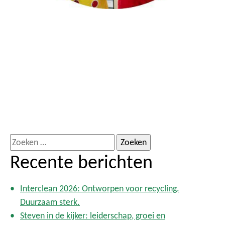
Z
o
Recente berichten
e
k
Interclean 2026: Ontworpen voor recycling.
e
Duurzaam sterk.
n
Steven in de kijker: leiderschap, groei en
n