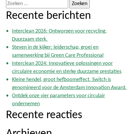
Z
o
Recente berichten
e
k
Interclean 2026: Ontworpen voor recycling.
e
Duurzaam sterk.
n
Steven in de kijker: leiderschap, groei en
n
samenwerking bij Green Care Professional
a
Interclean 2024: Innovatieve oplossingen voor
a
circulaire economie en sterke duurzame prestaties
r
Kleine hendel, groot hefboomeffect. Switch is
:
genomineerd voor de Amsterdam Innovation Award.
Ontdek onze vier parameters voor circulair
ondernemen
Recente reacties
Archieven