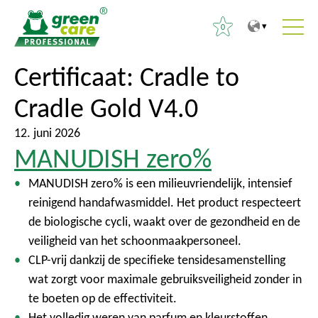
0
N
N
Certificaat:
Cradle to
Z
a
a
o
Cradle Gold V4.0
a
a
e
r
r
k
12. juni 2026
d
h
e
MANUDISH zero%
e
o
n
i
o
MANUDISH zero% is een milieuvriendelijk, intensief
n
n
f
reinigend handafwasmiddel. Het product respecteert
a
h
d
de biologische cycli, waakt over de gezondheid en de
a
o
m
veiligheid van het schoonmaakpersoneel.
r
u
e
CLP-vrij dankzij de specifieke tensidesamenstelling
:
d
n
wat zorgt voor maximale gebruiksveiligheid zonder in
u
te boeten op de effectiviteit.
Het volledig weren van parfum en kleurstoffen