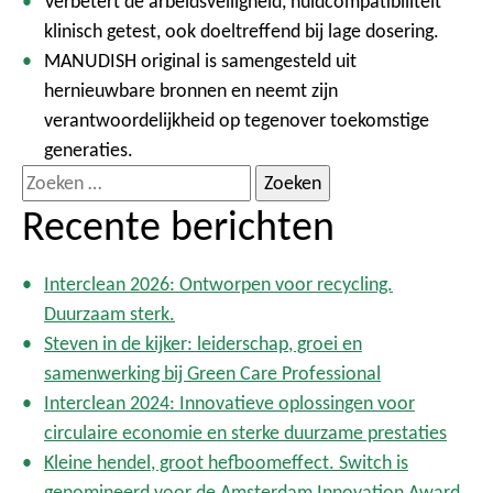
Verbetert de arbeidsveiligheid, huidcompatibiliteit
klinisch getest, ook doeltreffend bij lage dosering.
MANUDISH original is samengesteld uit
hernieuwbare bronnen en neemt zijn
verantwoordelijkheid op tegenover toekomstige
generaties.
Z
o
Recente berichten
e
k
Interclean 2026: Ontworpen voor recycling.
e
Duurzaam sterk.
n
Steven in de kijker: leiderschap, groei en
n
samenwerking bij Green Care Professional
a
Interclean 2024: Innovatieve oplossingen voor
a
circulaire economie en sterke duurzame prestaties
r
Kleine hendel, groot hefboomeffect. Switch is
:
genomineerd voor de Amsterdam Innovation Award.