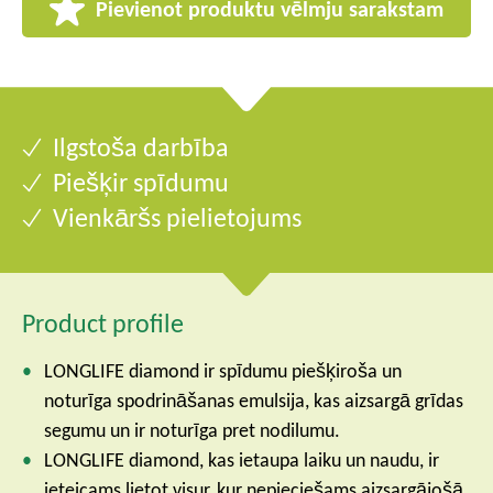
Pievienot produktu vēlmju sarakstam
Ilgstoša darbība
Piešķir spīdumu
Vienkāršs pielietojums
Product profile
LONGLIFE diamond ir spīdumu piešķiroša un
noturīga spodrināšanas emulsija, kas aizsargā grīdas
segumu un ir noturīga pret nodilumu.
LONGLIFE diamond, kas ietaupa laiku un naudu, ir
ieteicams lietot visur, kur nepieciešams aizsargājošā