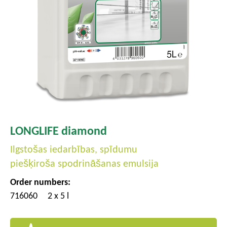
LONGLIFE diamond
Ilgstošas iedarbības, spīdumu
piešķiroša spodrināšanas emulsija
Order numbers:
716060
2 x 5 l