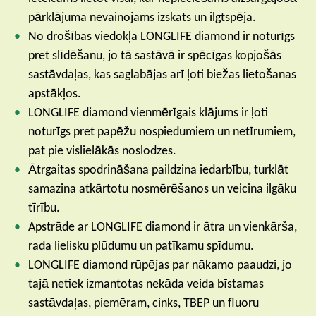
pārklājuma nevainojams izskats un ilgtspēja.
No drošības viedokļa LONGLIFE diamond ir noturīgs
pret slīdēšanu, jo tā sastāvā ir spēcīgas kopjošās
sastāvdaļas, kas saglabājas arī ļoti biežas lietošanas
apstākļos.
LONGLIFE diamond vienmērīgais klājums ir ļoti
noturīgs pret papēžu nospiedumiem un netīrumiem,
pat pie vislielākās noslodzes.
Ātrgaitas spodrināšana paildzina iedarbību, turklāt
samazina atkārtotu nosmērēšanos un veicina ilgāku
tīrību.
Apstrāde ar LONGLIFE diamond ir ātra un vienkārša,
rada lielisku plūdumu un patīkamu spīdumu.
LONGLIFE diamond rūpējas par nākamo paaudzi, jo
tajā netiek izmantotas nekāda veida bīstamas
sastāvdaļas, piemēram, cinks, TBEP un fluoru