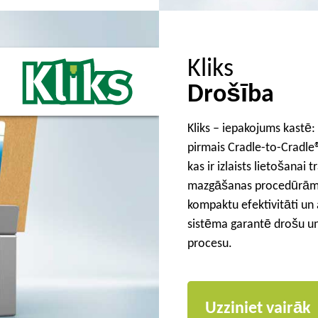
Kliks
Drošība
Kliks – iepakojums kastē:
pirmais Cradle-to-Cradle®
kas ir izlaists lietošana
mazgāšanas procedūrām. 
kompaktu efektivitāti un a
sistēma garantē drošu un
procesu.
Uzziniet vairāk