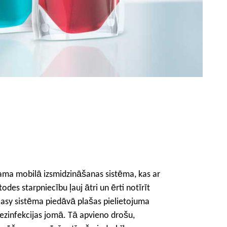
ojama mobilā izsmidzināšanas sistēma, kas ar
des starpniecību ļauj ātri un ērti notīrīt
Easy sistēma piedāvā plašas pielietojuma
ezinfekcijas jomā. Tā apvieno drošu,