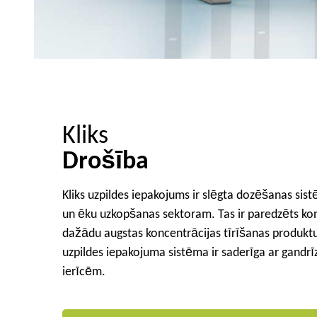
Kliks
Drošība
Kliks uzpildes iepakojums ir slēgta dozēšanas sist
un ēku uzkopšanas sektoram. Tas ir paredzēts kon
dažādu augstas koncentrācijas tīrīšanas produkt
uzpildes iepakojuma sistēma ir saderīga ar gandrī
ierīcēm.