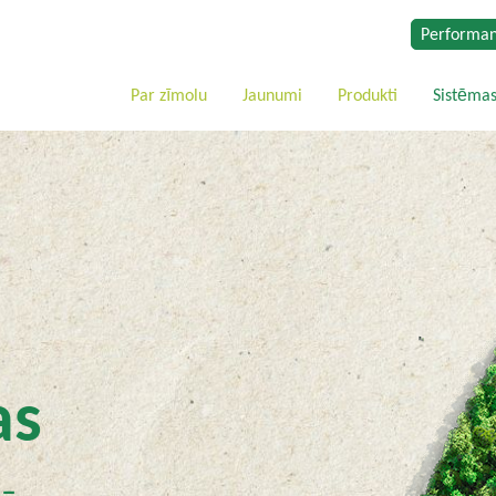
Performan
Par zīmolu
Jaunumi
Produkti
Sistēma
as