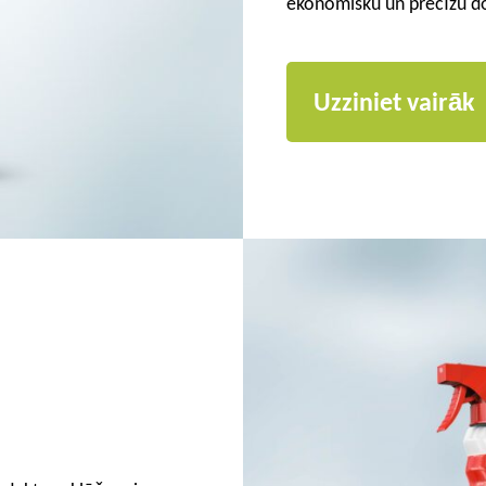
ekonomisku un precīzu do
Uzziniet vairāk