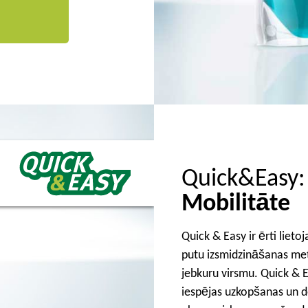
Quick&Easy:
Mobilitāte
Quick & Easy ir ērti liet
putu izsmidzināšanas meto
jebkuru virsmu. Quick & 
iespējas uzkopšanas un d