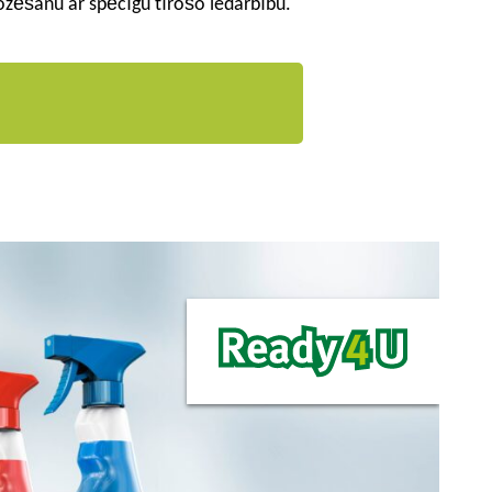
zēšanu ar spēcīgu tīrošo iedarbību.