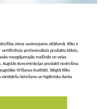
 drošība viena savienojuma attālumā. Kliks ir
 sertificētais profesionālais produktu klāsts,
i trauku mazgājamajās mašīnās un veļas
Augstās koncentrācijas produkti nodrošina
ugstāko tīrīšanas kvalitāti. Slēgtā Kliks
 vienkāršu lietošanu un higiēnisku darba