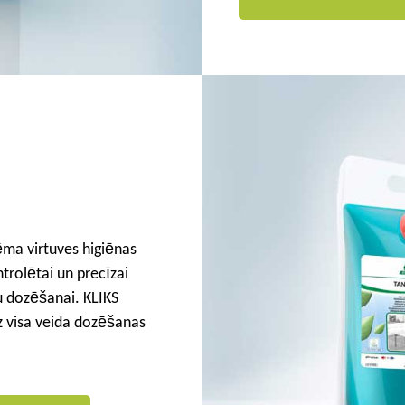
ēma virtuves higiēnas
trolētai un precīzai
u dozēšanai. KLIKS
z visa veida dozēšanas