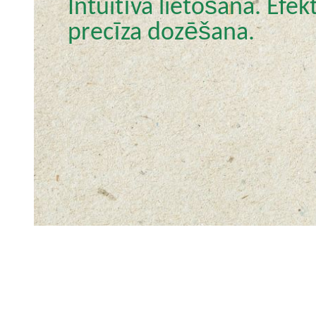
Intuitīva lietošana. Efek
precīza dozēšana.