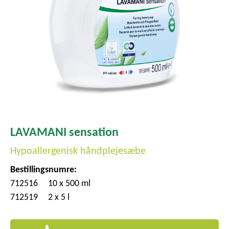
LAVAMANI sensation
Hypoallergenisk håndplejesæbe
Bestillingsnumre:
712516
10 x 500 ml
712519
2 x 5 l