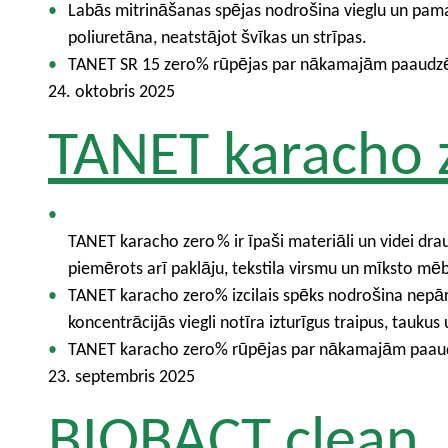
Labās mitrināšanas spējas nodrošina vieglu un p
poliuretāna, neatstājot švīkas un strīpas.
TANET SR 15 zero% rūpējas par nākamajām paaudzēm, 
24. oktobris 2025
TANET karacho 
TANET karacho zero % ir īpaši materiāli un videi drau
piemērots arī paklāju, tekstila virsmu un mīksto mēb
TANET karacho zero% izcilais spēks nodrošina nepār
koncentrācijās viegli notīra izturīgus traipus, taukus
TANET karacho zero% rūpējas par nākamajām paaudzēm
23. septembris 2025
BIOBACT clean