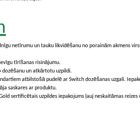
h
 pilnīgu netīrumu un tauku likvidēšanu no porainām akmens 
evīgu tīrīšanas risinājumu.
o dozēšanu un atkārtotu uzpildi.
standartiem atbilstošā pudelē ar Switch dozēšanas uzgali. Iepa
āja saskares ar produktu.
ld sertificētais uzpildes iepakojums ļauj neskaitāmas reizes u