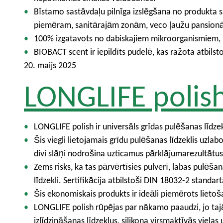
Bīstamo sastāvdaļu pilnīga izslēgšana no produkta sa
piemēram, sanitārajām zonām, veco ļaužu pansionā
100% izgatavots no dabiskajiem mikroorganismiem, B
BIOBACT scent ir iepildīts pudelē, kas ražota atbils
20. maijs 2025
LONGLIFE polis
LONGLIFE polish ir universāls grīdas pulēšanas līdze
Šis viegli lietojamais grīdu pulēšanas līdzeklis uzlabo
divi slāņi nodrošina uzticamus pārklājumarezultātus
Zems risks, ka tas pārvērtīsies pulverī, labas pulēš
līdzekli. Sertifikācija atbilstoši DIN 18032-2 standa
Šis ekonomiskais produkts ir ideāli piemērots lietoš
LONGLIFE polish rūpējas par nākamo paaudzi, jo taj
izlīdzināšanas līdzekļus, silikona virsmaktīvās vielas