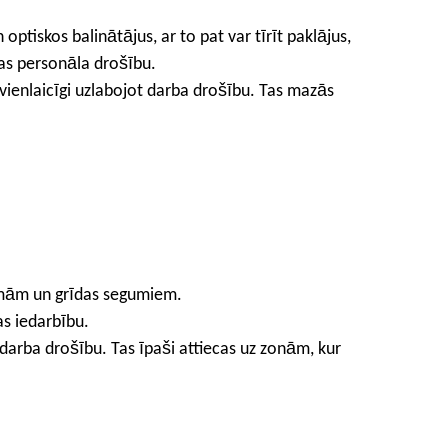
optiskos balinātājus, ar to pat var tīrīt paklājus,
nas personāla drošību.
ienlaicīgi uzlabojot darba drošību. Tas mazās
rsmām un grīdas segumiem.
as iedarbību.
 darba drošību. Tas īpaši attiecas uz zonām, kur