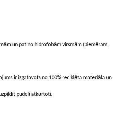
virsmām un pat no hidrofobām virsmām (piemēram,
kojums ir izgatavots no 100% reciklēta materiāla un
zpildīt pudeli atkārtoti.