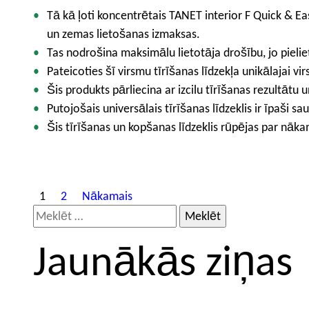
Tā kā ļoti koncentrētais TANET interior F Quick & Ea
un zemas lietošanas izmaksas.
Tas nodrošina maksimālu lietotāja drošību, jo pieli
Pateicoties šī virsmu tīrīšanas līdzekļa unikālajai vi
Šis produkts pārliecina ar izcilu tīrīšanas rezultātu 
Putojošais universālais tīrīšanas līdzeklis ir īpaši s
Šis tīrīšanas un kopšanas līdzeklis rūpējas par nāka
Z
1
2
Nākamais
M
i
e
ņ
Jaunākās ziņas
k
u
l
ē
n
t