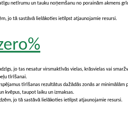
amatīgu netīrumu un tauku noņemšanu no porainām akmens gr
jo tā sastāvā lielākoties ietilpst atjaunojamie resursi.
zero%
dzīgs, jo tas nesatur virsmaktīvās vielas, krāsvielas vai smarž
eļu tīrīšanai.
spējamus tīrīšanas rezultātus dažādās zonās ar minimālām pū
 un kvēpus, taupot laiku un izmaksas.
, jo tā sastāvā lielākoties ietilpst atjaunojamie resursi.