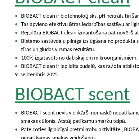
BIOBACT clean ir biotehnoloģisks, pH neitrāls tīrīšan
Tas apvieno efektīvu ātras iedarbības sastāvu ar ilgl
Regulāra BIOBACT clean izmantošana pat novērš atkā
Bīstamo sastāvdaļu pilnīga izslēgšana no produkta s
tīras un gludas virsmas rezultātu.
100% izgatavots no dabiskajiem mikroorganismiem, B
BIOBACT clean ir iepildīts pudelē, kas ražota atbils
9. septembris 2025
BIOBACT scent
BIOBACT scent nevis vienkārši nomaskē nepatīkamu sm
smakas cēlonis. Atstāj patīkamu smaržu telpā.
Pateicoties ilglaicīgai pretmikrobu aktivitātei, BI
nepatīkamas smakas veidošanos.