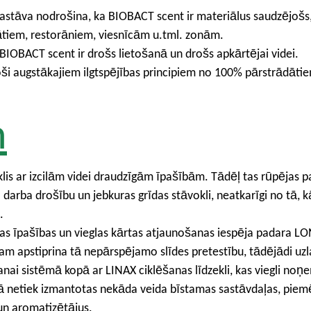
stāva nodrošina, ka BIOBACT scent ir materiālus saudzējošs, g
tiem, restorāniem, viesnīcām u.tml. zonām.
IOBACT scent ir drošs lietošanā un drošs apkārtējai videi.
toši augstākajiem ilgtspējības principiem no 100% pārstrādāti
h
klis ar izcilām videi draudzīgām īpašībām. Tādēļ tas rūpējas 
 darba drošību un jebkuras grīdas stāvokli, neatkarīgi no tā, kāds
.
anas īpašības un vieglas kārtas atjaunošanas iespēja padara L
rtam apstiprina tā nepārspējamo slīdes pretestību, tādējādi uz
anai sistēmā kopā ar LINAX ciklēšanas līdzekli, kas viegli no
ā netiek izmantotas nekāda veida bīstamas sastāvdaļas, piemē
 un aromatizētājus.