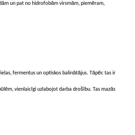
īdām un pat no hidrofobām virsmām, piemēram,
vielas, fermentus un optiskos balinātājus. Tāpēc tas ir
lēm, vienlaicīgi uzlabojot darba drošību. Tas mazās