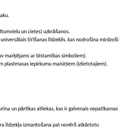
maku.
tumvielu un cietes) uzkrāšanos.
niversālais tīrīšanas līdzeklis, kas nodrošina mirdzoši
nav marķējams ar bīstamības simboliem).
em plastmasas iepirkumu maisiņiem (izlietotajiem).
īna un pārtikas atliekas, kas ir galvenais nepatīkamas
āra līdzekļa izmantošana pat novērš atkārtotu