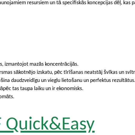
tjaunojamiem resursiem un tā specifiskās koncepcijas dēļ, ka
us, izmantojot mazās koncentrācijās.
rsmas sākotnējo izskatu, pēc tīrīšanas neatstāj švīkas un svītr
šina daudzveidīgu un vieglu lietošanu un perfektus rezultātus
āpēc tas taupa laiku un ir ekonomisks.
romāts.
F Quick&Easy