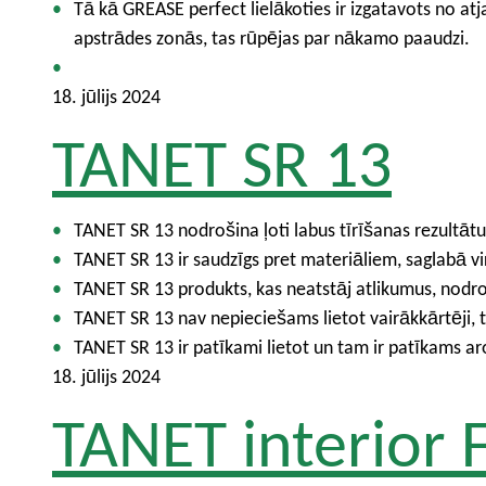
Tā kā GREASE perfect lielākoties ir izgatavots no a
apstrādes zonās, tas rūpējas par nākamo paaudzi.
18. jūlijs 2024
TANET SR 13
TANET SR 13 nodrošina ļoti labus tīrīšanas rezultāt
TANET SR 13 ir saudzīgs pret materiāliem, saglabā vi
TANET SR 13 produkts, kas neatstāj atlikumus, nodro
TANET SR 13 nav nepieciešams lietot vairākkārtēji, t
TANET SR 13 ir patīkami lietot un tam ir patīkams a
18. jūlijs 2024
TANET interior 