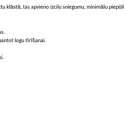
tu klāstā, tas apvieno izcilu sniegumu, minimālu piepūli
as.
mantot logu tīrīšanai.
i.