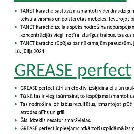
TANET karacho sastāvā ir izmantoti videi draudzīgi mat
tekstila virsmas un polsterētas mēbeles. Ievērojot b
TANET karacho izcilais spēks nodrošina nepārspējam
koncentrācijās viegli notīra izturīgus traipus, taukus
TANET karacho rūpējas par nākamajām paaudzēm, jo tā
18. jūlijs 2024
GREASE perfect
GREASE perfect ātri un efektīvi izšķīdina eļļu un t
Tā kā tas ir viegli sārmains, to iespējams izmantot
Tas nodrošina ļoti labus rezultātus, izmantojot grūti
atrodas plītis un grili.
Šis līdzeklis nesatur smaržvielas.
GREASE perfect ir pieejams atkārtoti uzpildāmā izs