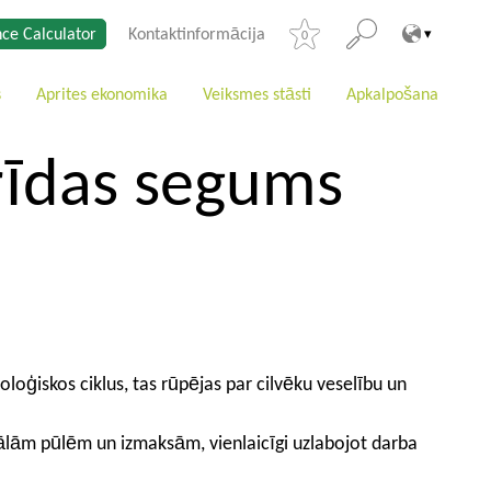
ce Calculator
Kontaktinformācija
0
s
Aprites ekonomika
Veiksmes stāsti
Apkalpošana
rīdas segums
loģiskos ciklus, tas rūpējas par cilvēku veselību un
ālām pūlēm un izmaksām, vienlaicīgi uzlabojot darba