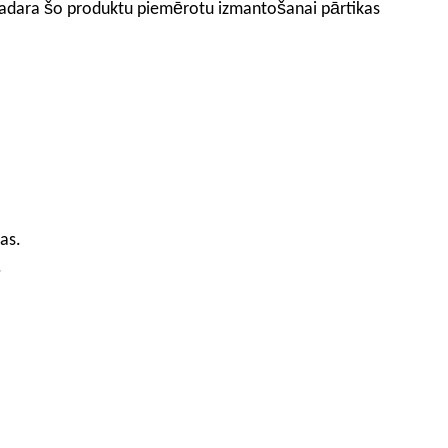
s padara šo produktu piemērotu izmantošanai pārtikas
as.
.