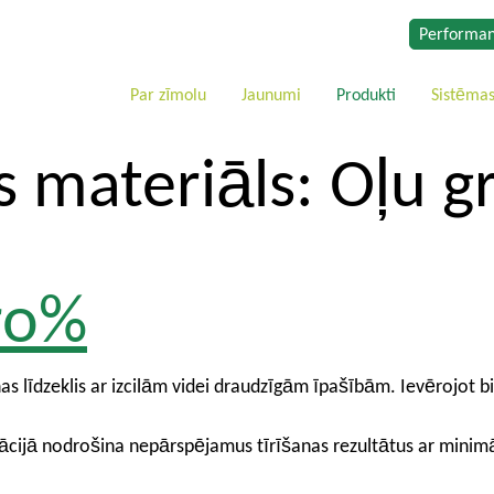
Performan
Par zīmolu
Jaunumi
Produkti
Sistēma
s materiāls:
Oļu g
ro%
s līdzeklis ar izcilām videi draudzīgām īpašībām. Ievērojot bio
ācijā nodrošina nepārspējamus tīrīšanas rezultātus ar minim