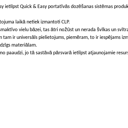
sy ietilpst Quick & Easy portatīvās dozēšanas sistēmas produk
etojuma laikā netiek izmantoti CLP.
rsmaktīvo vielu bāzei, tas ātri nožūst un nerada švīkas un svītr
un tam ir universāls pielietojums, piemēram, to ir iespējams iz
audzīgs materiālam.
mo paaudzi, jo tā sastāvā pārsvarā ietilpst atjaunojamie resurs