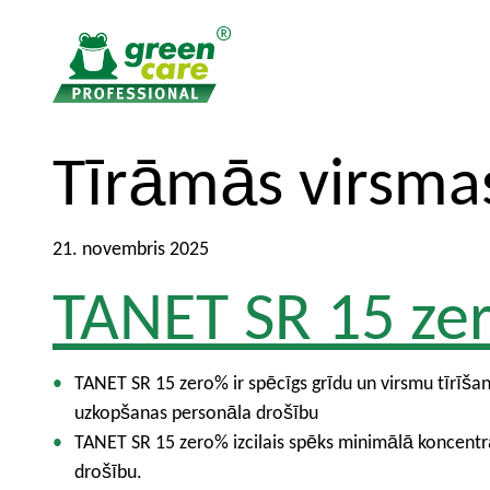
T
T
Tīrāmās virsma
o
o
t
m
h
a
21. novembris 2025
e
i
TANET SR 15 ze
c
n
o
m
n
e
t
n
TANET SR 15 zero% ir spēcīgs grīdu un virsmu tīrīšana
e
u
uzkopšanas personāla drošību
n
TANET SR 15 zero% izcilais spēks minimālā koncentr
t
drošību.