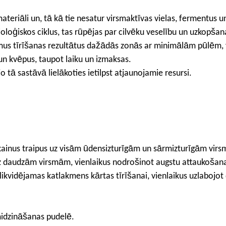
eriāli un, tā kā tie nesatur virsmaktīvas vielas, fermentus un 
ioloģiskos ciklus, tas rūpējas par cilvēku veselību un uzkopša
us tīrīšanas rezultātus dažādās zonās ar minimālām pūlēm, v
 un kvēpus, taupot laiku un izmaksas.
 sastāvā lielākoties ietilpst atjaunojamie resursi.
aukainus traipus uz visām ūdensizturīgām un sārmizturīgām vi
 uz daudzām virsmām, vienlaikus nodrošinot augstu attaukošan
 likvidējamas katlakmens kārtas tīrīšanai, vienlaikus uzlabojot
midzināšanas pudelē.