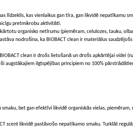
as līdzeklis, kas vienlaikus gan tīra, gan likvidē nepatīkamu s
aicīgu pretmikrobu aktivitāti.
rtotu organisko netīrumu (piemēram, celulozes, tauku, olbal
astāva nodrošina, ka BIOBACT clean ir materiālus saudzējošs u
IOBACT clean ir drošs lietošanā un drošs apkārtējai videi (
toši augstākajiem ilgtspējības principiem no 100% pārstrādāti
aku, bet gan efektīvi likvidē organiskās vielas, piemēram, ur
OBACT scent likvidē pastāvošo nepatīkamo smaku. Turklāt regul