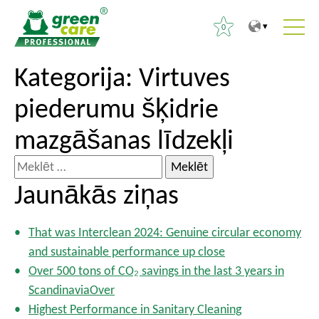
0
T
T
Kategorija:
Virtuves
M
o
o
e
piederumu šķidrie
t
m
k
h
a
l
mazgāšanas līdzekļi
e
i
ē
c
n
M
t
o
m
e
:
Jaunākās ziņas
n
e
k
t
n
l
That was Interclean 2024: Genuine circular economy
e
u
ē
and sustainable performance up close
n
t
Over 500 tons of CO₂ savings in the last 3 years in
t
:
ScandinaviaOver
Highest Performance in Sanitary Cleaning