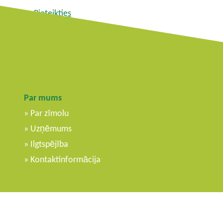
Pieteikties
Ierakstu plūsma
Komentāru padeve
WordPress.org
Par mums
Par zīmolu
Uzņēmums
Ilgtspējība
Kontaktinformācija