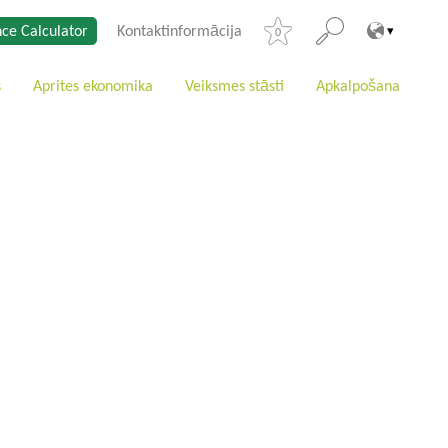
ce Calculator
Kontaktinformācija
0
s
Aprites ekonomika
Veiksmes stāsti
Apkalpošana