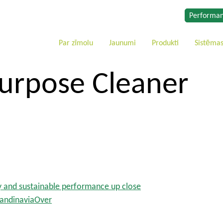
Performan
Par zīmolu
Jaunumi
Produkti
Sistēma
Purpose Cleaner
y and sustainable performance up close
ScandinaviaOver