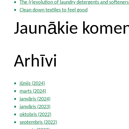
The (r)evolution of laundry detergents and softeners
Clean down textiles to feel good
Jaunākie komen
Arhīvi
jūnijs (2024)
marts (2024)
janvāris (2024)
janvāris (2023)
oktobris (2022)
septembris (2022)