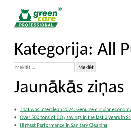
T
T
Kategorija:
All 
o
o
t
m
h
a
M
e
i
e
c
n
Jaunākās ziņas
k
o
m
l
n
e
ē
t
n
t
e
u
That was Interclean 2024: Genuine circular econom
:
n
Over 500 tons of CO₂ savings in the last 3 years in 
t
Highest Performance in Sanitary Cleaning