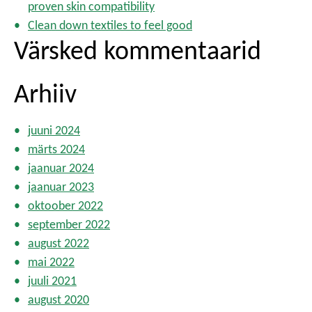
i
proven skin compatibility
o
Clean down textiles to feel good
n
Värsked kommentaarid
Arhiiv
juuni 2024
märts 2024
jaanuar 2024
jaanuar 2023
oktoober 2022
september 2022
august 2022
mai 2022
juuli 2021
august 2020