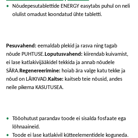
Nõudepesutablettide ENERGY easytabs puhul on neli
olulist omadust koondatud ühte tabletti.
Pesuvahend:
eemaldab plekid ja rasva ning tagab
nõude PUHTUSE.
Loputusvahend:
kiirendab kuivamist,
ei lase katlakivijääkidel tekkida ja annab nõudele
SÄRA.
Regenereerimine:
hoiab ära valge katu tekke ja
nõud on LÄIKIVAD.
Kaitse:
kaitseb teie nõusid, andes
neile pikema KASUTUSEA.
Tööohutust parandav toode ei sisalda fosfaate ega
lõhnaaineid.
Toode ei lase katlakivil kütteelementidele koguneda.