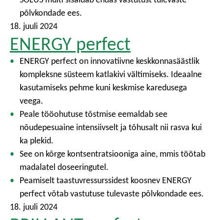
põlvkondade ees.
18. juuli 2024
ENERGY perfect
ENERGY perfect on innovatiivne keskkonnasäästlik
kompleksne süsteem katlakivi vältimiseks. Ideaalne
kasutamiseks pehme kuni keskmise karedusega
veega.
Peale tööohutuse tõstmise eemaldab see
nõudepesuaine intensiivselt ja tõhusalt nii rasva kui
ka plekid.
See on kõrge kontsentratsiooniga aine, mmis töötab
madalatel doseeringutel.
Peamiselt taastuvressurssidest koosnev ENERGY
perfect võtab vastutuse tulevaste põlvkondade ees.
18. juuli 2024