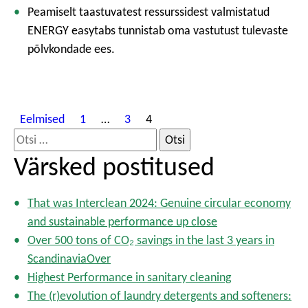
Peamiselt taastuvatest ressurssidest valmistatud
ENERGY easytabs tunnistab oma vastutust tulevaste
põlvkondade ees.
P
Eelmised
1
…
3
4
o
O
s
t
Värsked postitused
t
s
s
i
p
That was Interclean 2024: Genuine circular economy
:
a
and sustainable performance up close
g
Over 500 tons of CO₂ savings in the last 3 years in
i
ScandinaviaOver
n
Highest Performance in sanitary cleaning
a
The (r)evolution of laundry detergents and softeners:
t