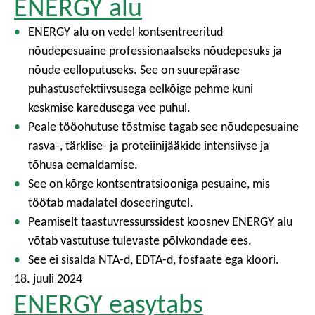
ENERGY alu
ENERGY alu on vedel kontsentreeritud
nõudepesuaine professionaalseks nõudepesuks ja
nõude eelloputuseks. See on suurepärase
puhastusefektiivsusega eelkõige pehme kuni
keskmise karedusega vee puhul.
Peale tööohutuse tõstmise tagab see nõudepesuaine
rasva-, tärklise- ja proteiinijääkide intensiivse ja
tõhusa eemaldamise.
See on kõrge kontsentratsiooniga pesuaine, mis
töötab madalatel doseeringutel.
Peamiselt taastuvressurssidest koosnev ENERGY alu
võtab vastutuse tulevaste põlvkondade ees.
See ei sisalda NTA-d, EDTA-d, fosfaate ega kloori.
18. juuli 2024
ENERGY easytabs