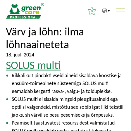
0
T
T
Värv ja lõhn:
ilma
O
o
o
t
lõhnaaineteta
t
m
s
h
a
i
18. juuli 2024
e
i
:
SOLUS multi
c
n
o
m
Rikkalikult pindaktiivseid aineid sisaldava koostise ja
n
e
ensüüm-toimeainete süsteemiga SOLUS multi
t
n
eemaldab kergesti rasva-, valgu- ja toiduplekke.
e
u
SOLUS multi ei sisalda mingeid pleegitusaineid ega
n
optilisi valgendeid, mistõttu see sobib igat liiki tekstiili
t
jaoks, sh värvilise pesu pesemiseks ja õrnpesuks.
Peamiselt taastuvatest ressurssidest valmistatud
SOLUS multi sisaldab endas vastutust tulevaste