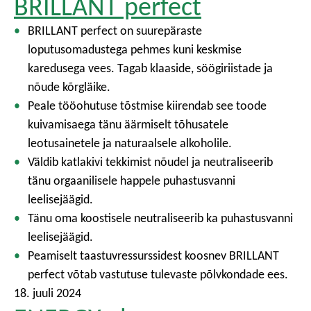
BRILLANT perfect
BRILLANT perfect on suurepäraste
loputusomadustega pehmes kuni keskmise
karedusega vees. Tagab klaaside, söögiriistade ja
nõude kõrgläike.
Peale tööohutuse tõstmise kiirendab see toode
kuivamisaega tänu äärmiselt tõhusatele
leotusainetele ja naturaalsele alkoholile.
Väldib katlakivi tekkimist nõudel ja neutraliseerib
tänu orgaanilisele happele puhastusvanni
leelisejäägid.
Tänu oma koostisele neutraliseerib ka puhastusvanni
leelisejäägid.
Peamiselt taastuvressurssidest koosnev BRILLANT
perfect võtab vastutuse tulevaste põlvkondade ees.
18. juuli 2024