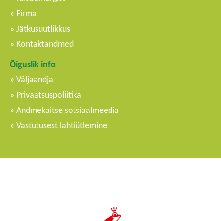
Firma
Jätkusuutlikkus
Kontaktandmed
Õiguslik info
Väljaandja
Privaatsuspoliitika
Andmekaitse sotsiaalmeedia
Vastutusest lahtiütlemine