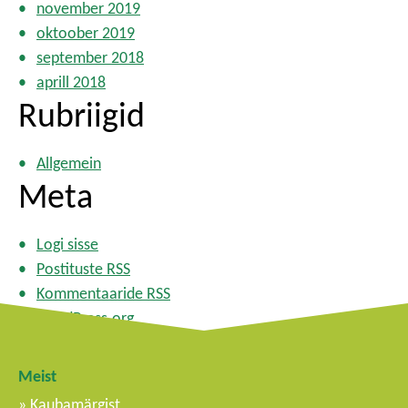
november 2019
oktoober 2019
september 2018
aprill 2018
Rubriigid
Allgemein
Meta
Logi sisse
Postituste RSS
Kommentaaride RSS
WordPress.org
Meist
Kaubamärgist