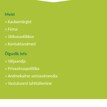
Meist
Kaubamärgist
Firma
Jätkusuutlikkus
Kontaktandmed
Õiguslik info
Väljaandja
Privaatsuspoliitika
Andmekaitse sotsiaalmeedia
Vastutusest lahtiütlemine