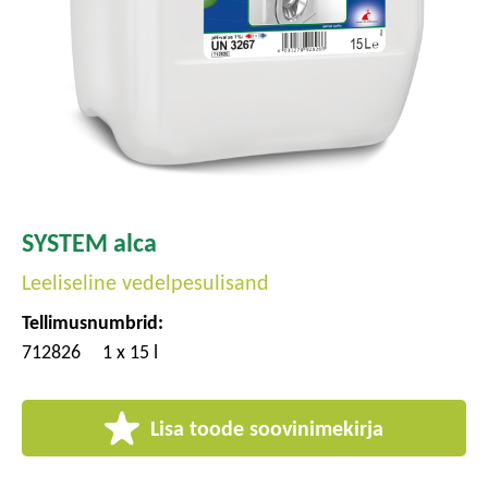
SYSTEM alca
Leeliseline vedelpesulisand
Tellimusnumbrid:
712826
1 x 15 l
Lisa toode soovinimekirja