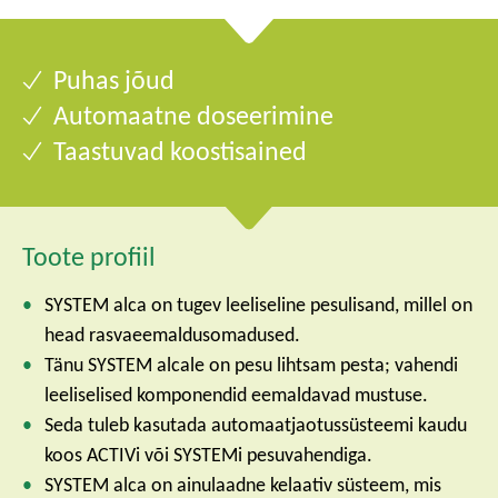
Puhas jõud
Automaatne doseerimine
Taastuvad koostisained
Toote profiil
SYSTEM alca on tugev leeliseline pesulisand, millel on
head rasvaeemaldusomadused.
Tänu SYSTEM alcale on pesu lihtsam pesta; vahendi
leeliselised komponendid eemaldavad mustuse.
Seda tuleb kasutada automaatjaotussüsteemi kaudu
koos ACTIVi või SYSTEMi pesuvahendiga.
SYSTEM alca on ainulaadne kelaativ süsteem, mis