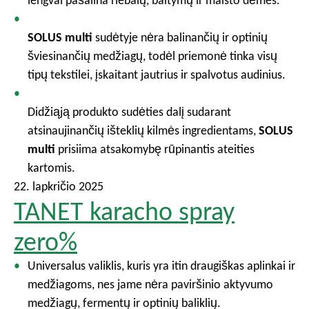
lengvai pašalina riebalų, baltymų ir maisto dėmes.
SOLUS multi
sudėtyje nėra balinančių ir optinių
šviesinančių medžiagų, todėl priemonė tinka visų
tipų tekstilei, įskaitant jautrius ir spalvotus audinius.
Didžiąją produkto sudėties dalį sudarant
atsinaujinančių išteklių kilmės ingredientams,
SOLUS
multi
prisiima atsakomybę rūpinantis ateities
kartomis.
22. lapkričio 2025
TANET karacho spray
zero%
Universalus valiklis, kuris yra itin draugiškas aplinkai ir
medžiagoms, nes jame nėra paviršinio aktyvumo
medžiagų, fermentų ir optinių baliklių.