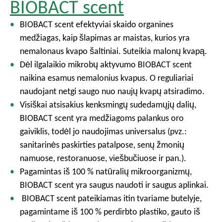
BIOBACT scent
BIOBACT scent efektyviai skaido organines
medžiagas, kaip šlapimas ar maistas, kurios yra
nemalonaus kvapo šaltiniai. Suteikia malonų kvapą.
Dėl ilgalaikio mikrobų aktyvumo BIOBACT scent
naikina esamus nemalonius kvapus. O reguliariai
naudojant netgi saugo nuo naujų kvapų atsiradimo.
Visiškai atsisakius kenksmingų sudedamųjų dalių,
BIOBACT scent yra medžiagoms palankus oro
gaiviklis, todėl jo naudojimas universalus (pvz.:
sanitarinės paskirties patalpose, senų žmonių
namuose, restoranuose, viešbučiuose ir pan.).
Pagamintas iš 100 % natūralių mikroorganizmų,
BIOBACT scent yra saugus naudoti ir saugus aplinkai.
BIOBACT scent pateikiamas itin tvariame butelyje,
pagamintame iš 100 % perdirbto plastiko, gauto iš