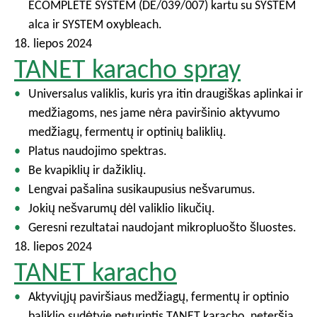
ECOMPLETE SYSTEM (DE/039/007) kartu su SYSTEM
alca ir SYSTEM oxybleach.
18. liepos 2024
TANET karacho spray
Universalus valiklis, kuris yra itin draugiškas aplinkai ir
medžiagoms, nes jame nėra paviršinio aktyvumo
medžiagų, fermentų ir optinių baliklių.
Platus naudojimo spektras.
Be kvapiklių ir dažiklių.
Lengvai pašalina susikaupusius nešvarumus.
Jokių nešvarumų dėl valiklio likučių.
Geresni rezultatai naudojant mikropluošto šluostes.
18. liepos 2024
TANET karacho
Aktyviųjų paviršiaus medžiagų, fermentų ir optinio
baliklio sudėtyje neturintis TANET karacho, neteršia