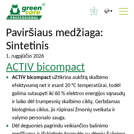
0
T
T
Paviršiaus medžiaga:
I
o
o
e
Sintetinis
t
m
š
h
a
k
1. rugpjūčio 2026
e
i
o
ACTIV bicompact
c
n
t
o
m
ACTIV bicompact
užtikrina aukštą skalbimo
i
n
e
efektyvumą net ir esant 20 °C temperatūrai, todėl
:
t
n
galima sutaupyti iki 60 % elektros energijos sąnaudų
e
u
ir laiko dėl trumpesnių skalbimo ciklų. Gerbdamas
n
biologinius ciklus, jis rūpinasi žmonių sveikata ir
t
valymo personalo sauga.
Dėl deguonies pagrindu veikiančios balinimo
medžiagos ir išskirtinės formulės su dėmių šalinimo