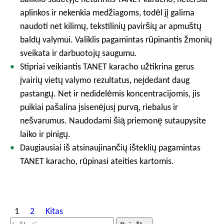
aplinkos ir nekenkia medžiagoms, todėl jį galima
naudoti net kilimų, tekstilinių paviršių ar apmuštų
baldų valymui. Valiklis pagamintas rūpinantis žmonių
sveikata ir darbuotojų saugumu.
Stipriai veikiantis TANET karacho užtikrina gerus
įvairių vietų valymo rezultatus, neįdedant daug
pastangų. Net ir nedidelėmis koncentracijomis, jis
puikiai pašalina įsisenėjusį purvą, riebalus ir
nešvarumus. Naudodami šią priemonę sutaupysite
laiko ir pinigų.
Daugiausiai iš atsinaujinančių išteklių pagamintas
TANET karacho, rūpinasi ateities kartomis.
Į
1
2
Kitas
r
I