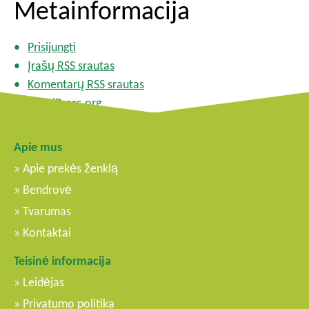
Metainformacija
Prisijungti
Įrašų RSS srautas
Komentarų RSS srautas
WordPress.org
Apie mus
Apie prekės ženklą
Bendrovė
Tvarumas
Kontaktai
Teisinė informacija
Leidėjas
Privatumo politika