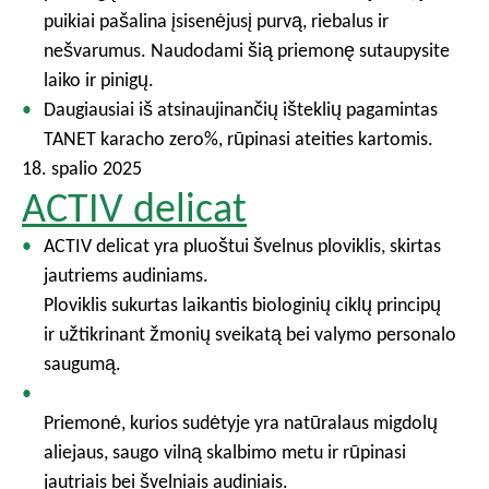
puikiai pašalina įsisenėjusį purvą, riebalus ir
nešvarumus. Naudodami šią priemonę sutaupysite
laiko ir pinigų.
Daugiausiai iš atsinaujinančių išteklių pagamintas
TANET karacho zero%, rūpinasi ateities kartomis.
18. spalio 2025
ACTIV delicat
ACTIV delicat yra pluoštui švelnus ploviklis, skirtas
jautriems audiniams.
Ploviklis sukurtas laikantis biologinių ciklų principų
ir užtikrinant žmonių sveikatą bei valymo personalo
saugumą.
Priemonė, kurios sudėtyje yra natūralaus migdolų
aliejaus, saugo vilną skalbimo metu ir rūpinasi
jautriais bei švelniais audiniais.