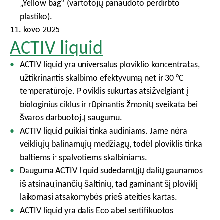
„Yellow bag“ (vartotojų panaudoto perdirbto
plastiko).
11. kovo 2025
ACTIV liquid
ACTIV liquid yra universalus ploviklio koncentratas,
užtikrinantis skalbimo efektyvumą net ir 30 °C
temperatūroje. Ploviklis sukurtas atsižvelgiant į
biologinius ciklus ir rūpinantis žmonių sveikata bei
švaros darbuotojų saugumu.
ACTIV liquid puikiai tinka audiniams. Jame nėra
veikliųjų balinamųjų medžiagų, todėl ploviklis tinka
baltiems ir spalvotiems skalbiniams.
Dauguma ACTIV liquid sudedamųjų dalių gaunamos
iš atsinaujinančių šaltinių, tad gaminant šį ploviklį
laikomasi atsakomybės prieš ateities kartas.
ACTIV liquid yra dalis Ecolabel sertifikuotos