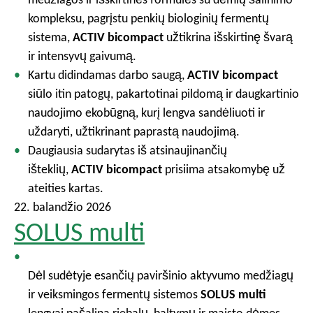
kompleksu, pagrįstu penkių biologinių fermentų
sistema,
ACTIV bicompact
užtikrina išskirtinę švarą
ir intensyvų gaivumą.
Kartu didindamas darbo saugą,
ACTIV bicompact
siūlo itin patogų, pakartotinai pildomą ir daugkartinio
naudojimo ekobūgną, kurį lengva sandėliuoti ir
uždaryti, užtikrinant paprastą naudojimą.
Daugiausia sudarytas iš atsinaujinančių
išteklių,
ACTIV bicompact
prisiima atsakomybę už
ateities kartas.
22. balandžio 2026
SOLUS multi
Dėl sudėtyje esančių paviršinio aktyvumo medžiagų
ir veiksmingos fermentų sistemos
SOLUS multi