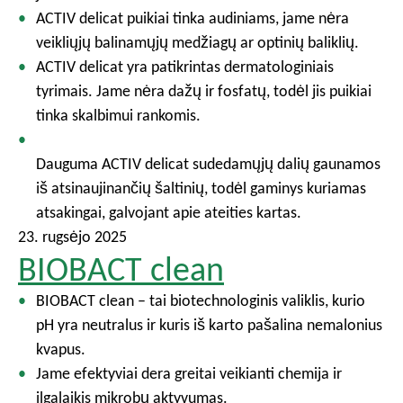
ACTIV delicat puikiai tinka audiniams, jame nėra
veikliųjų balinamųjų medžiagų ar optinių baliklių.
ACTIV delicat yra patikrintas dermatologiniais
tyrimais. Jame nėra dažų ir fosfatų, todėl jis puikiai
tinka skalbimui rankomis.
Dauguma ACTIV delicat sudedamųjų dalių gaunamos
iš atsinaujinančių šaltinių, todėl gaminys kuriamas
atsakingai, galvojant apie ateities kartas.
23. rugsėjo 2025
BIOBACT clean
BIOBACT clean – tai biotechnologinis valiklis, kurio
pH yra neutralus ir kuris iš karto pašalina nemalonius
kvapus.
Jame efektyviai dera greitai veikianti chemija ir
ilgalaikis mikrobų aktyvumas.