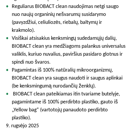
Reguliarus BIOBACT clean naudojimas netgi saugo
nuo naujų organinių nešvarumų susidarymo
(pavyzdžiui, celiuliozės, riebalų, baltymų ir
krakmolo).
Visiškai atsisakius kenksmingų sudedamųjų dalių,
BIOBACT clean yra medžiagoms palankus universalus
valiklis, kuriuo nuvalius, paviršius pasidaro glotnus ir
spindi nuo švaros.
Pagamintas iš 100% natūralių mikroorganizmų,
BIOBACT clean yra saugus naudoti ir saugus aplinkai
(be kenksmingumą nurodančių ženklų).
BIOBACT clean pateikiamas itin tvariame butelyje,
pagamintame iš 100% perdirbto plastiko, gauto iš
„Yellow bag“ (vartotojų panaudoto perdirbto
plastiko).
9. rugsėjo 2025