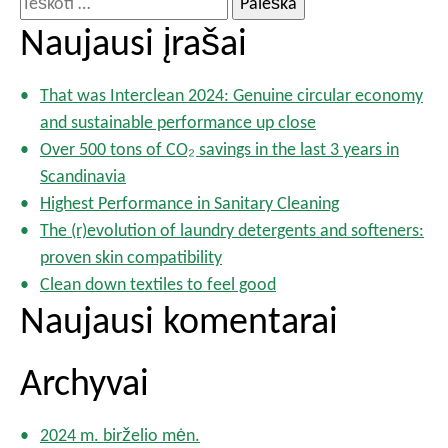
a
e
Naujausi įrašai
š
š
ų
k
p
That was Interclean 2024: Genuine circular economy
o
u
and sustainable performance up close
t
s
Over 500 tons of CO₂ savings in the last 3 years in
l
i
Scandinavia
a
:
Highest Performance in Sanitary Cleaning
p
The (r)evolution of laundry detergents and softeners:
i
a
proven skin compatibility
v
Clean down textiles to feel good
i
Naujausi komentarai
m
a
Archyvai
s
2024 m. birželio mėn.