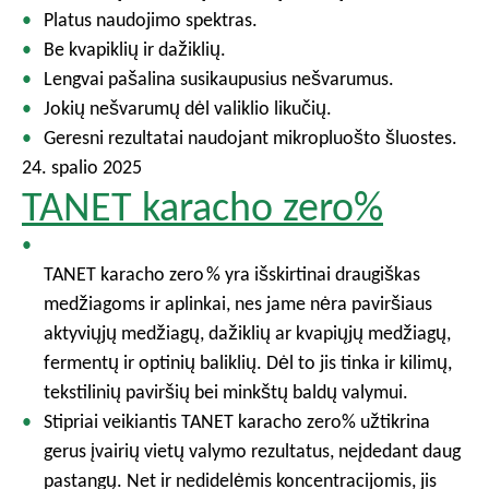
Platus naudojimo spektras.
Be kvapiklių ir dažiklių.
Lengvai pašalina susikaupusius nešvarumus.
Jokių nešvarumų dėl valiklio likučių.
Geresni rezultatai naudojant mikropluošto šluostes.
24. spalio 2025
TANET karacho zero%
TANET karacho zero % yra išskirtinai draugiškas
medžiagoms ir aplinkai, nes jame nėra paviršiaus
aktyviųjų medžiagų, dažiklių ar kvapiųjų medžiagų,
fermentų ir optinių baliklių. Dėl to jis tinka ir kilimų,
tekstilinių paviršių bei minkštų baldų valymui.
Stipriai veikiantis TANET karacho zero% užtikrina
gerus įvairių vietų valymo rezultatus, neįdedant daug
pastangų. Net ir nedidelėmis koncentracijomis, jis