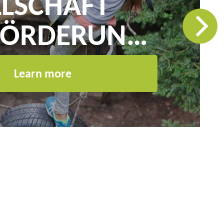
LLSCHAFT
FÖRDERUNG
Learn more
BNISPÄDAGO
V.