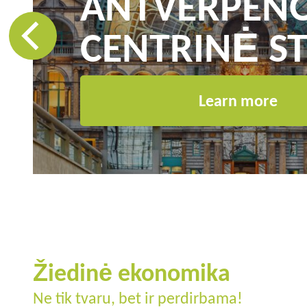
ANTVERPEN
CENTRINĖ ST
Learn more
Žiedinė ekonomika
Ne tik tvaru, bet ir perdirbama!