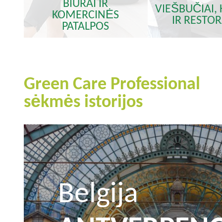
BIURAI IR
VIEŠBUČIAI,
KOMERCINĖS
IR RESTO
PATALPOS
Green Care Professional
sėkmės istorijos
Belgija