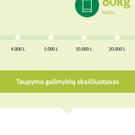
80
Nafta
4.000 L
5.000 L
10.000 L
20.000 L
Taupymo galimybių skaičiuotuvas