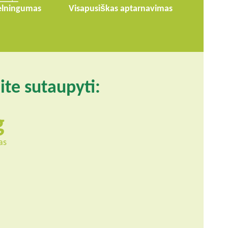
elningumas
Visapusiškas aptarnavimas
ite sutaupyti:
as