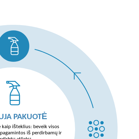
DOJIMO ETAPAS
HNINĖ ŽALIAVA
AUJA PAKUOTĖ
PERDIRBIMAS
IAGOS, KURIAS
 kaip išteklius: beveik visos
A PERDIRBTI)
pagamintos iš perdirbamų ir
rdirbtų atliekų.