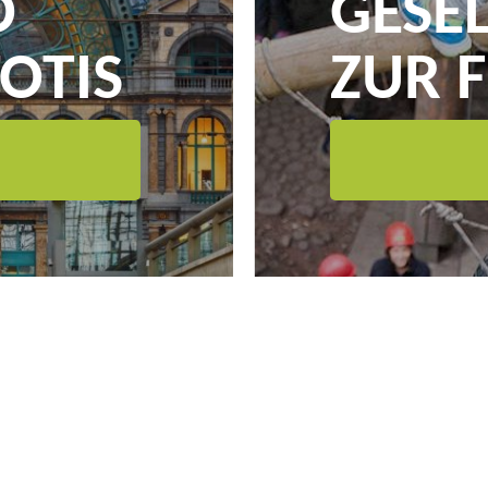
O
GESE
OTIS
ZUR 
DER
ERLE
GIK E.