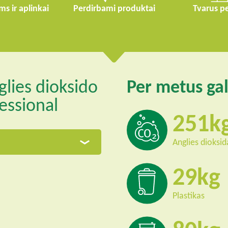
 ir aplinkai
Perdirbami produktai
Tvarus p
lies dioksido
Per metus gal
essional
251
Anglies dioksid
29
Plastikas