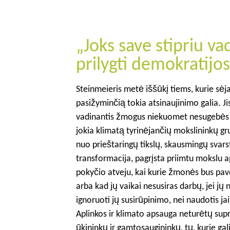
„Joks save stipriu 
prilygti demokratijos
Steinmeieris metė iššūkį tiems, kurie sėj
pasižyminčią tokia atsinaujinimo galia. Ji
vadinantis žmogus niekuomet nesugebės pr
jokia klimatą tyrinėjančių mokslininkų gr
nuo prieštaringų tikslų, skausmingų svars
transformacija, pagrįsta priimtu mokslu api
pokyčio atveju, kai kurie žmonės bus pavei
arba kad jų vaikai nesusiras darbų, jei jų
ignoruoti jų susirūpinimo, nei naudotis ja
Aplinkos ir klimato apsauga neturėtų supr
ūkininkų ir gamtosaugininkų, tų, kurie gal