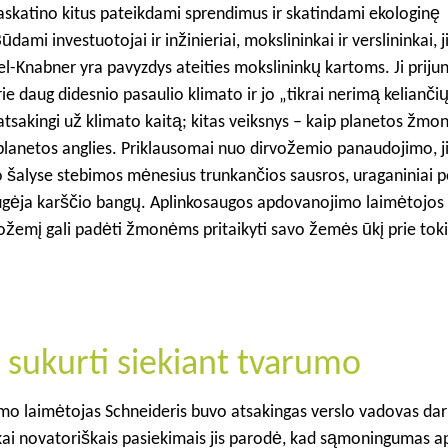
skatino kitus pateikdami sprendimus ir skatindami ekologinę
dami investuotojai ir inžinieriai, mokslininkai ir verslininkai, j
Knabner yra pavyzdys ateities mokslininkų kartoms. Ji prijun
 daug didesnio pasaulio klimato ir jo „tikrai nerimą kelianči
 atsakingi už klimato kaitą; kitas veiksnys – kaip planetos žmo
planetos anglies. Priklausomai nuo dirvožemio panaudojimo, ji
io šalyse stebimos mėnesius trunkančios sausros, uraganiniai po
augėja karščio bangų. Aplinkosaugos apdovanojimo laimėtojos
vožemį gali padėti žmonėms pritaikyti savo žemės ūkį prie tok
 sukurti siekiant tvarumo
o laimėtojas Schneideris buvo atsakingas verslo vadovas dar ik
škai novatoriškais pasiekimais jis parodė, kad sąmoningumas a