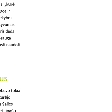
ris „kūrė
gos ir
rekybos
ktyvumas
prisideda
apsauga
usti naudoti
us
ebuvo tokia
turėjo
s šalies
ei „įnašą,