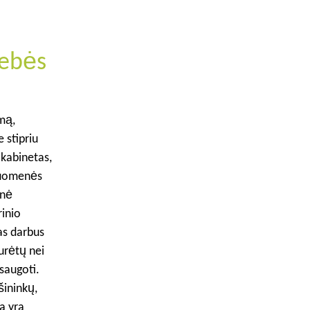
gebės
rmą,
 stipriu
 kabinetas,
isuomenės
inė
rinio
as darbus
urėtų nei
saugoti.
šininkų,
a yra