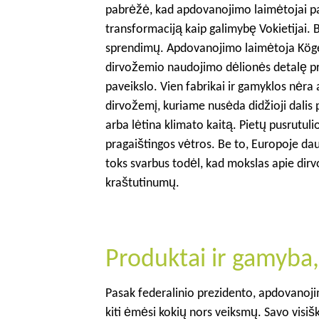
pabrėžė, kad apdovanojimo laimėtojai pa
transformaciją kaip galimybę Vokietijai. Bū
sprendimų. Apdovanojimo laimėtoja Kögel-
dirvožemio naudojimo dėlionės detalę prie
paveikslo. Vien fabrikai ir gamyklos nėra
dirvožemį, kuriame nusėda didžioji dalis 
arba lėtina klimato kaitą. Pietų pusrutul
pragaištingos vėtros. Be to, Europoje d
toks svarbus todėl, kad mokslas apie dir
kraštutinumų.
Produktai ir gamyba,
Pasak federalinio prezidento, apdovanojim
kiti ėmėsi kokių nors veiksmų. Savo visi