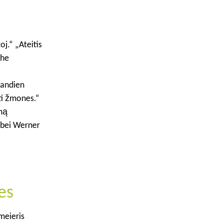
j.“ „Ateitis
che
iandien
nti žmones.“
mą
 bei Werner
es
meieris