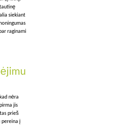
tautinę
alia siekiant
sąmoningumas
bar raginami
bėjimu
 kad nėra
pirma jis
tas prieš
pereina į