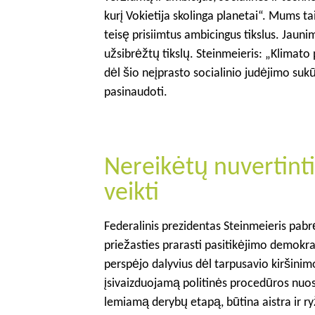
kurį Vokietija skolinga planetai“. Mums 
teisę prisiimtus ambicingus tikslus. Jaunim
užsibrėžtų tikslų. Steinmeieris: „Klimato
dėl šio neįprasto socialinio judėjimo suk
pasinaudoti.
Nereikėtų nuvertint
veikti
Federalinis prezidentas Steinmeieris pabr
priežasties prarasti pasitikėjimo demokrati
perspėjo dalyvius dėl tarpusavio kiršinimo
įsivaizduojamą politinės procedūros nuo
lemiamą derybų etapą, būtina aistra ir r