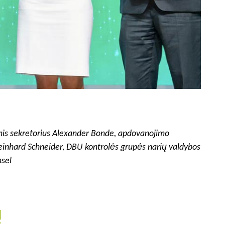
inis sekretorius Alexander Bonde, apdovanojimo
Reinhard Schneider, DBU kontrolės grupės narių valdybos
msel
ų