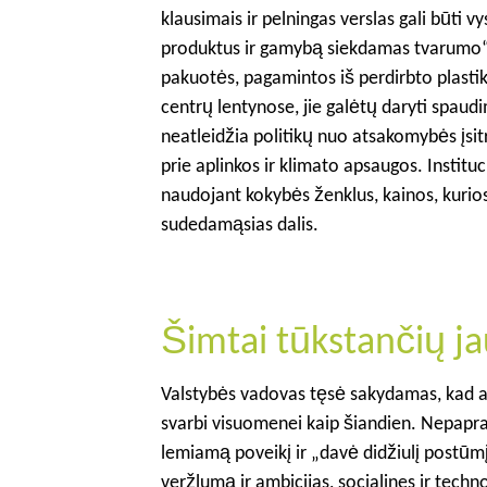
klausimais ir pelningas verslas gali būti 
produktus ir gamybą siekdamas tvarumo“. 
pakuotės, pagamintos iš perdirbto plastik
centrų lentynose, jie galėtų daryti spau
neatleidžia politikų nuo atsakomybės įsit
prie aplinkos ir klimato apsaugos. Institu
naudojant kokybės ženklus, kainos, kurios a
sudedamąsias dalis.
Šimtai tūkstančių j
Valstybės vadovas tęsė sakydamas, kad ap
svarbi visuomenei kaip šiandien. Nepapras
lemiamą poveikį ir „davė didžiulį postūmį“
veržlumą ir ambicijas, socialines ir techno