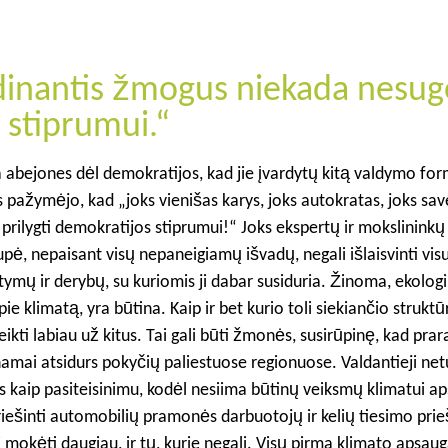
vadinantis žmogus niekada nesu
 stiprumui.“
a abejones dėl demokratijos, kad jie įvardytų kitą valdymo fo
s pažymėjo, kad „joks vienišas karys, joks autokratas, joks save
ilygti demokratijos stiprumui!“ Joks ekspertų ir mokslininkų
upė, nepaisant visų nepaneigiamų išvadų, negali išlaisvinti v
tymų ir derybų, su kuriomis ji dabar susiduria. Žinoma, ekolog
e klimatą, yra būtina. Kaip ir bet kurio toli siekiančio struktū
kti labiau už kitus. Tai gali būti žmonės, susirūpinę, kad prar
 namai atsidurs pokyčių paliestuose regionuose. Valdantieji net
is kaip pasiteisinimu, kodėl nesiima būtinų veiksmų klimatui ap
iešinti automobilių pramonės darbuotojų ir kelių tiesimo prie
i mokėti daugiau, ir tų, kurie negali. Visų pirma klimato apsaug