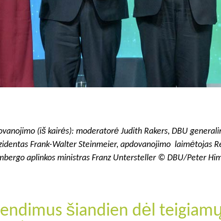
ovanojimo (iš kairės): moderatorė Judith Rakers, DBU general
prezidentas Frank-Walter Steinmeier, apdovanojimo laimėtojas 
mbergo aplinkos ministras Franz Untersteller © DBU/Peter Hi
prendimus šiandien dėl teigiam