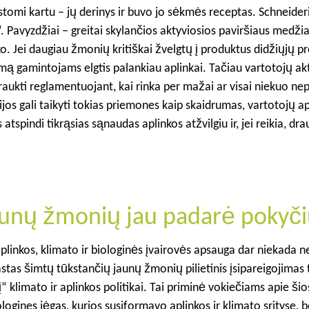
vystomi kartu – jų derinys ir buvo jo sėkmės receptas. Schneide
Pavyzdžiai – greitai skylančios aktyviosios paviršiaus medžia
o. Jei daugiau žmonių kritiškai žvelgtų į produktus didžiųjų p
dimą gamintojams elgtis palankiau aplinkai. Tačiau vartotojų a
raukti reglamentuojant, kai rinka per mažai ar visai niekuo ne
cijos gali taikyti tokias priemones kaip skaidrumas, vartotojų 
tspindi tikrąsias sąnaudas aplinkos atžvilgiu ir, jei reikia, dra
aunų žmonių jau padarė pokyči
linkos, klimato ir biologinės įvairovės apsauga dar niekada n
tas šimtų tūkstančių jaunų žmonių pilietinis įsipareigojimas 
 klimato ir aplinkos politikai. Tai priminė vokiečiams apie šio
logines jėgas, kurios susiformavo aplinkos ir klimato srityse, b