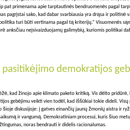
taip pat primenama apie tarptautinės bendruomenės pagal tarp
as pagrįstai sako, kad dabar svarbiausia yra drąsa ir politinė v
 politika turi būti vertinama pagal tą kriterijų.“ Visuomenės 
ūrė anksčiau neįsivaizduojamų galimybių, kuriomis politikai da
i pasitikėjimo demokratijos ge
ėžė, kad žinojo apie klimato paketo kritiką. Vis dėlto pridūrė,
jos gebėjimu veikti vien todėl, kad iššūkiai tokie dideli. Visų 
 šioje diskusijoje: į gatves einančių jaunų žmonių aistra ir ryž
saikumą ir vangumą. Demokratiniam procesui, kuris šiuo metu 
yžtingumas, noras bendrauti ir didelis racionalumas.