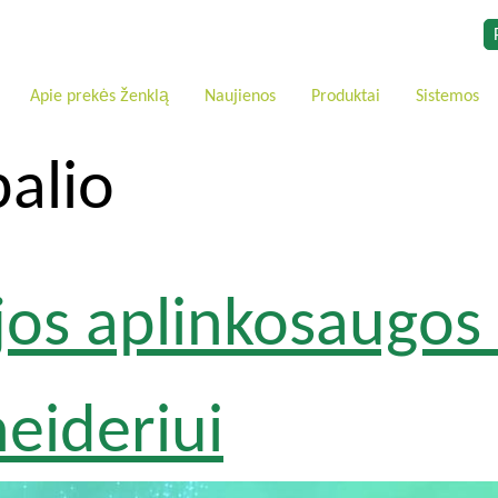
Apie prekės ženklą
Naujienos
Produktai
Sistemos
alio
ijos aplinkosaugo
eideriui