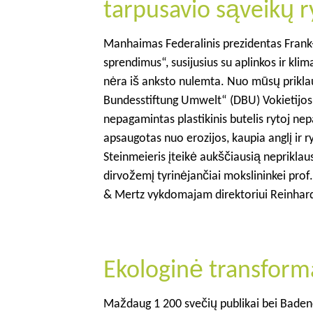
tarpusavio sąveikų r
Manhaimas Federalinis prezidentas Frank-W
sprendimus“, susijusius su aplinkos ir kli
nėra iš anksto nulemta. Nuo mūsų priklau
Bundesstiftung Umwelt“ (DBU) Vokietijos
nepagamintas plastikinis butelis rytoj nep
apsaugotas nuo erozijos, kaupia anglį ir 
Steinmeieris įteikė aukščiausią neprik
dirvožemį tyrinėjančiai mokslininkei prof
& Mertz vykdomajam direktoriui Reinhard
Ekologinė transforma
Maždaug 1 200 svečių publikai bei Badeno-