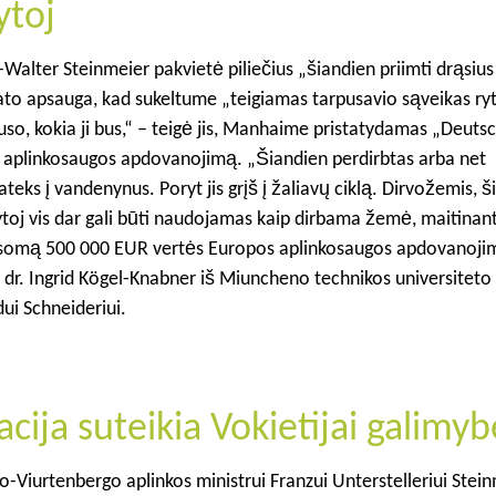
ytoj
alter Steinmeier pakvietė piliečius „šiandien priimti drąsius
mato apsauga, kad sukeltume „teigiamas tarpusavio sąveikas ryto
so, kokia ji bus,“ – teigė jis, Manhaime pristatydamas „Deuts
 aplinkosaugos apdovanojimą. „Šiandien perdirbtas arba net
ateks į vandenynus. Poryt jis grįš į žaliavų ciklą. Dirvožemis, š
rytoj vis dar gali būti naudojamas kaip dirbama žemė, maitina
lausomą 500 000 EUR vertės Europos aplinkosaugos apdovanoji
. dr. Ingrid Kögel-Knabner iš Miuncheno technikos universiteto
ui Schneideriui.
cija suteikia Vokietijai galimyb
Viurtenbergo aplinkos ministrui Franzui Unterstelleriui Stein