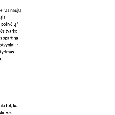
ie ras naujų
gia
ų pokyčių“
nės tvarko
s spartina
tvyniai ir
 tyrimas
ių
i tol, kol
plinkos