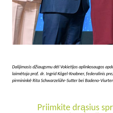
Dalijimasis džiaugsmu dėl Vokietijos aplinkosaugos apd
laimėtoja prof. dr. Ingrid Kögel-Knabner, federalinis 
pirmininkė Rita Schwarzelühr-Sutter bei Badeno-Viurte
Priimkite drąsius s