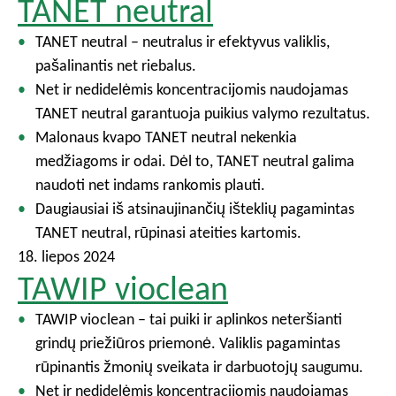
TANET neutral
TANET neutral – neutralus ir efektyvus valiklis,
pašalinantis net riebalus.
Net ir nedidelėmis koncentracijomis naudojamas
TANET neutral garantuoja puikius valymo rezultatus.
Malonaus kvapo TANET neutral nekenkia
medžiagoms ir odai. Dėl to, TANET neutral galima
naudoti net indams rankomis plauti.
Daugiausiai iš atsinaujinančių išteklių pagamintas
TANET neutral, rūpinasi ateities kartomis.
18. liepos 2024
TAWIP vioclean
TAWIP vioclean – tai puiki ir aplinkos neteršianti
grindų priežiūros priemonė. Valiklis pagamintas
rūpinantis žmonių sveikata ir darbuotojų saugumu.
Net ir nedidelėmis koncentracijomis naudojamas