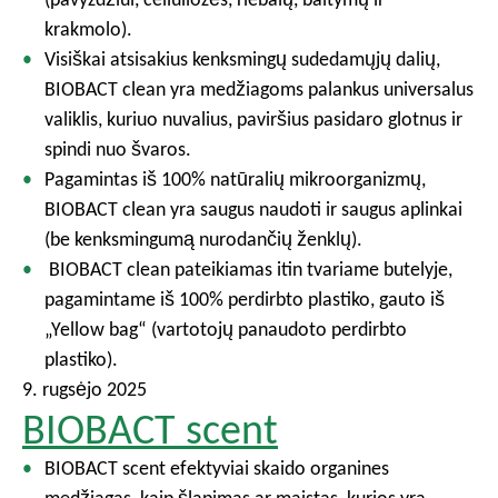
krakmolo).
Visiškai atsisakius kenksmingų sudedamųjų dalių,
BIOBACT clean yra medžiagoms palankus universalus
valiklis, kuriuo nuvalius, paviršius pasidaro glotnus ir
spindi nuo švaros.
Pagamintas iš 100% natūralių mikroorganizmų,
BIOBACT clean yra saugus naudoti ir saugus aplinkai
(be kenksmingumą nurodančių ženklų).
BIOBACT clean pateikiamas itin tvariame butelyje,
pagamintame iš 100% perdirbto plastiko, gauto iš
„Yellow bag“ (vartotojų panaudoto perdirbto
plastiko).
9. rugsėjo 2025
BIOBACT scent
BIOBACT scent efektyviai skaido organines