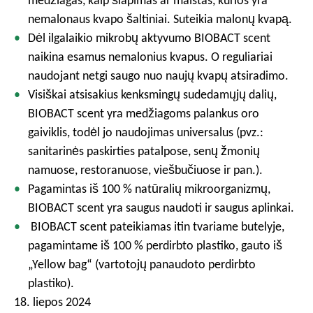
medžiagas, kaip šlapimas ar maistas, kurios yra
nemalonaus kvapo šaltiniai. Suteikia malonų kvapą.
Dėl ilgalaikio mikrobų aktyvumo BIOBACT scent
naikina esamus nemalonius kvapus. O reguliariai
naudojant netgi saugo nuo naujų kvapų atsiradimo.
Visiškai atsisakius kenksmingų sudedamųjų dalių,
BIOBACT scent yra medžiagoms palankus oro
gaiviklis, todėl jo naudojimas universalus (pvz.:
sanitarinės paskirties patalpose, senų žmonių
namuose, restoranuose, viešbučiuose ir pan.).
Pagamintas iš 100 % natūralių mikroorganizmų,
BIOBACT scent yra saugus naudoti ir saugus aplinkai.
BIOBACT scent pateikiamas itin tvariame butelyje,
pagamintame iš 100 % perdirbto plastiko, gauto iš
„Yellow bag“ (vartotojų panaudoto perdirbto
plastiko).
18. liepos 2024