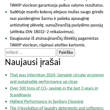
TAWIP vioclean garantuoja puikus valymo rezultatus.
Sudėtyje esantis kokosų aliejaus muilas saugo grindis
nuo pasidengimo šarmu ir palieka apsauginę
antistatinę plėvelę, sumažinančią paslydimo pavojų
(atitinka DIN 18032–2 reikalavimus).
Daugiausiai iš atsinaujinančių išteklių pagamintas
TAWIP vioclean, rūpinasi ateities kartomis.
I
e
Naujausi įrašai
š
k
That was Interclean 2024: Genuine circular economy
o
and sustainable performance up close
t
Over 500 tons of CO₂ savings in the last 3 years in
i
Scandinavia
:
Highest Performance in Sanitary Cleaning
The (r)evolution of laundry detergents and softeners: