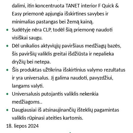
dalimi, itin koncentruota TANET interior F Quick &
Easy priemonė apjungia išskirtines savybes ir
minimalias pastangas bei žemą kainą.
Sudėtyje nėra CLP, todėl šią priemonę naudoti
visiškai saugu.
Dėl unikalios aktyviųjų paviršiaus medžiagų bazės,
šis paviršių valiklis greitai išdžiūsta ir nepalieka
dryžių bei netepa.
Šis produktas užtikrina išskirtinius valymo rezultatus
ir yra universalus. Jį galima naudoti, pavyzdžiui,
langams valyti.
Universalusis putojantis valiklis nekenkia
medžiagoms..
Daugiausiai iš atsinaujinančių išteklių pagamintas
valiklis rūpinasi ateities kartomis.
18. liepos 2024