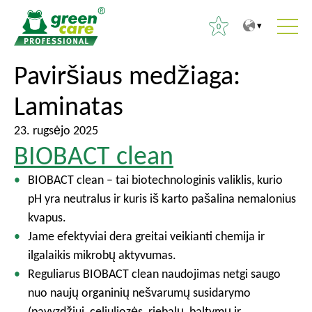
0
T
T
Paviršiaus medžiaga:
I
o
o
e
Laminatas
t
m
š
h
a
k
23. rugsėjo 2025
e
i
o
BIOBACT clean
c
n
t
o
m
BIOBACT clean – tai biotechnologinis valiklis, kurio
i
n
e
pH yra neutralus ir kuris iš karto pašalina nemalonius
:
t
n
kvapus.
e
u
Jame efektyviai dera greitai veikianti chemija ir
n
ilgalaikis mikrobų aktyvumas.
t
Reguliarus BIOBACT clean naudojimas netgi saugo
nuo naujų organinių nešvarumų susidarymo
(pavyzdžiui, celiuliozės, riebalų, baltymų ir