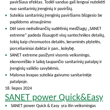
paviršiaus efektas. Todėl vanduo gali lengvai nutekėti
nuo sanitarinių įrenginių ir paviršių.
Suteikia sanitarinių įrenginių paviršiams blizgesio be
papildomo atnaujinimo
Dėl savo neėsdinančių sudėtinių medžiagų „SANET
extreme“ padeda išsaugoti visų santechnikos detalių,
tokių kaip chromuotos detalės, keraminės plytelės,
porcelianiniai daiktai ir pan., kokybę.
SANET extreme pasižymi visomis veiksmingo,
ekonomiško ir laiką taupančio sanitarinių patalpų ir
įrenginių valiklio savybėmis.
Malonus kvapas suteikia gaivumo sanitarinėje
patalpoje.
18. liepos 2024
SANET power Quick&Easy
SANET power Quick & Easy yra itin veiksmingas