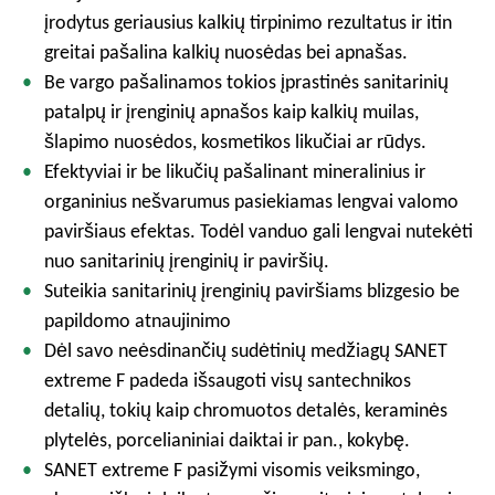
įrodytus geriausius kalkių tirpinimo rezultatus ir itin
greitai pašalina kalkių nuosėdas bei apnašas.
Be vargo pašalinamos tokios įprastinės sanitarinių
patalpų ir įrenginių apnašos kaip kalkių muilas,
šlapimo nuosėdos, kosmetikos likučiai ar rūdys.
Efektyviai ir be likučių pašalinant mineralinius ir
organinius nešvarumus pasiekiamas lengvai valomo
paviršiaus efektas. Todėl vanduo gali lengvai nutekėti
nuo sanitarinių įrenginių ir paviršių.
Suteikia sanitarinių įrenginių paviršiams blizgesio be
papildomo atnaujinimo
Dėl savo neėsdinančių sudėtinių medžiagų SANET
extreme F padeda išsaugoti visų santechnikos
detalių, tokių kaip chromuotos detalės, keraminės
plytelės, porcelianiniai daiktai ir pan., kokybę.
SANET extreme F pasižymi visomis veiksmingo,