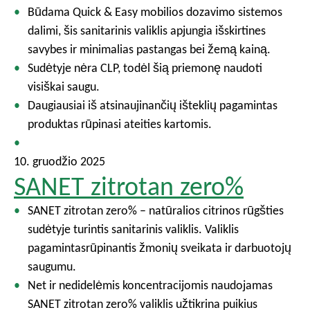
Būdama Quick & Easy mobilios dozavimo sistemos
dalimi, šis sanitarinis valiklis apjungia išskirtines
savybes ir minimalias pastangas bei žemą kainą.
Sudėtyje nėra CLP, todėl šią priemonę naudoti
visiškai saugu.
Daugiausiai iš atsinaujinančių išteklių pagamintas
produktas rūpinasi ateities kartomis.
10. gruodžio 2025
SANET zitrotan zero%
SANET zitrotan zero% – natūralios citrinos rūgšties
sudėtyje turintis sanitarinis valiklis. Valiklis
pagamintasrūpinantis žmonių sveikata ir darbuotojų
saugumu.
Net ir nedidelėmis koncentracijomis naudojamas
SANET zitrotan zero% valiklis užtikrina puikius