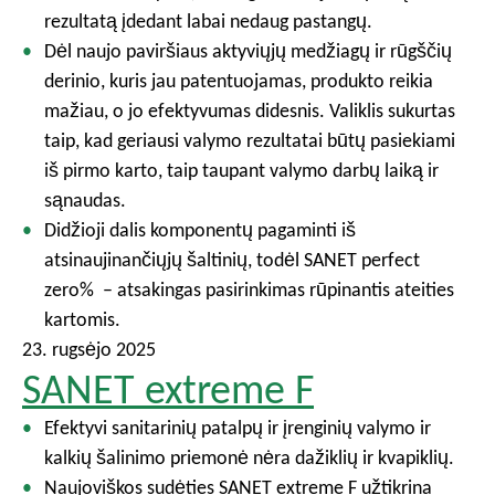
rezultatą įdedant labai nedaug pastangų.
Dėl naujo paviršiaus aktyviųjų medžiagų ir rūgščių
derinio, kuris jau patentuojamas, produkto reikia
mažiau, o jo efektyvumas didesnis. Valiklis sukurtas
taip, kad geriausi valymo rezultatai būtų pasiekiami
iš pirmo karto, taip taupant valymo darbų laiką ir
sąnaudas.
Didžioji dalis komponentų pagaminti iš
atsinaujinančiųjų šaltinių, todėl SANET perfect
zero% – atsakingas pasirinkimas rūpinantis ateities
kartomis.
23. rugsėjo 2025
SANET extreme F
Efektyvi sanitarinių patalpų ir įrenginių valymo ir
kalkių šalinimo priemonė nėra dažiklių ir kvapiklių.
Naujoviškos sudėties SANET extreme F užtikrina