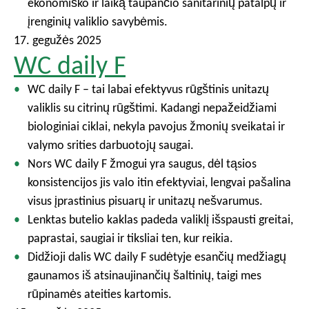
ekonomiško ir laiką taupančio sanitarinių patalpų ir
įrenginių valiklio savybėmis.
17. gegužės 2025
WC daily F
WC daily F – tai labai efektyvus rūgštinis unitazų
valiklis su citrinų rūgštimi. Kadangi nepažeidžiami
biologiniai ciklai, nekyla pavojus žmonių sveikatai ir
valymo srities darbuotojų saugai.
Nors WC daily F žmogui yra saugus, dėl tąsios
konsistencijos jis valo itin efektyviai, lengvai pašalina
visus įprastinius pisuarų ir unitazų nešvarumus.
Lenktas butelio kaklas padeda valiklį išspausti greitai,
paprastai, saugiai ir tiksliai ten, kur reikia.
Didžioji dalis WC daily F sudėtyje esančių medžiagų
gaunamos iš atsinaujinančių šaltinių, taigi mes
rūpinamės ateities kartomis.