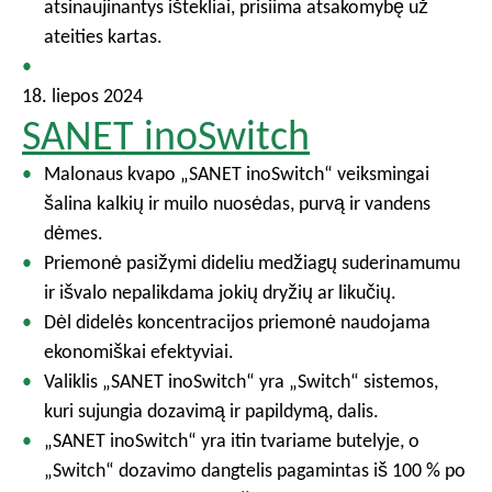
atsinaujinantys ištekliai, prisiima atsakomybę už
ateities kartas.
18. liepos 2024
SANET inoSwitch
Malonaus kvapo „SANET inoSwitch“ veiksmingai
šalina kalkių ir muilo nuosėdas, purvą ir vandens
dėmes.
Priemonė pasižymi dideliu medžiagų suderinamumu
ir išvalo nepalikdama jokių dryžių ar likučių.
Dėl didelės koncentracijos priemonė naudojama
ekonomiškai efektyviai.
Valiklis „SANET inoSwitch“ yra „Switch“ sistemos,
kuri sujungia dozavimą ir papildymą, dalis.
„SANET inoSwitch“ yra itin tvariame butelyje, o
„Switch“ dozavimo dangtelis pagamintas iš 100 % po