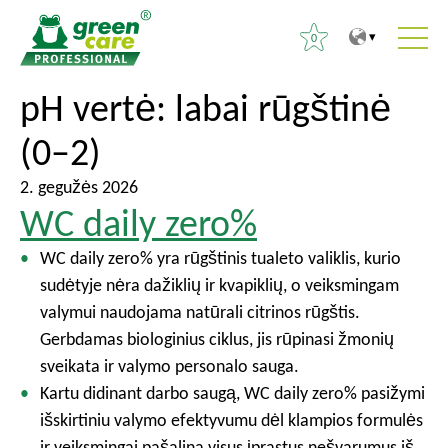
0
T
T
pH vertė:
labai rūgštinė
I
o
o
e
(0–2)
t
m
š
h
a
k
2. gegužės 2026
e
i
o
WC daily zero%
c
n
t
o
m
WC daily zero% yra rūgštinis tualeto valiklis, kurio
i
n
e
sudėtyje nėra dažiklių ir kvapiklių, o veiksmingam
:
t
n
valymui naudojama natūrali citrinos rūgštis.
e
u
Gerbdamas biologinius ciklus, jis rūpinasi žmonių
n
sveikata ir valymo personalo sauga.
t
Kartu didinant darbo saugą, WC daily zero% pasižymi
išskirtiniu valymo efektyvumu dėl klampios formulės
ir veiksmingai pašalina visus įprastus nešvarumus iš