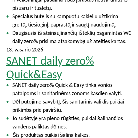
pisuarų ir tualetų.
Specialus butelis su kampuotu kakleliu užtikrina
greitą, tiesioginį, paprastą ir saugų naudojimą.
Daugiausia iš atsinaujinančių išteklių pagamintas WC
daily zero% prisiima atsakomybę už ateities kartas.
13. vasario 2026
SANET daily zero%
Quick&Easy
SANET daily zero% Quick & Easy tinka vonios
patalpoms ir sanitarinėms zonoms kasdien valyti.
Dėl putojimo savybių, šis sanitarinis valiklis puikiai
prikimba prie paviršių.
Jo sudėtyje yra pieno rūgšties, puikiai šalinančios
vandens paliktas dėmes.
Šis produktas puikiai šalina kalkes.