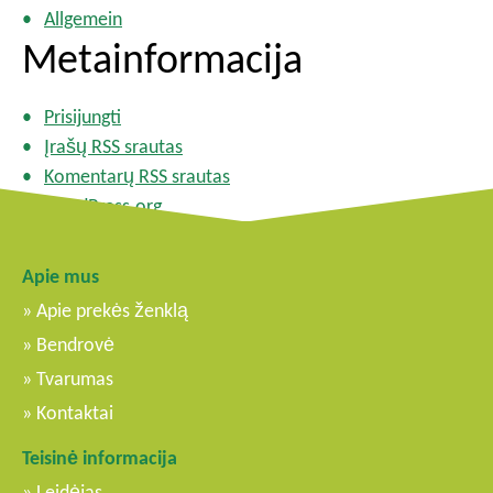
Allgemein
Metainformacija
Prisijungti
Įrašų RSS srautas
Komentarų RSS srautas
WordPress.org
Apie mus
Apie prekės ženklą
Bendrovė
Tvarumas
Kontaktai
Teisinė informacija
Leidėjas