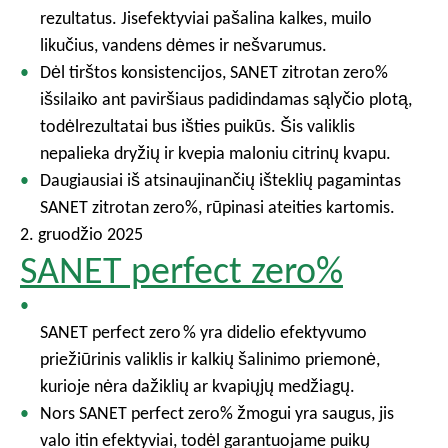
rezultatus. Jisefektyviai pašalina kalkes, muilo
likučius, vandens dėmes ir nešvarumus.
Dėl tirštos konsistencijos, SANET zitrotan zero%
išsilaiko ant paviršiaus padidindamas sąlyčio plotą,
todėlrezultatai bus išties puikūs. Šis valiklis
nepalieka dryžių ir kvepia maloniu citrinų kvapu.
Daugiausiai iš atsinaujinančių išteklių pagamintas
SANET zitrotan zero%, rūpinasi ateities kartomis.
2. gruodžio 2025
SANET perfect zero%
SANET perfect zero % yra didelio efektyvumo
priežiūrinis valiklis ir kalkių šalinimo priemonė,
kurioje nėra dažiklių ar kvapiųjų medžiagų.
Nors SANET perfect zero% žmogui yra saugus, jis
valo itin efektyviai, todėl garantuojame puikų