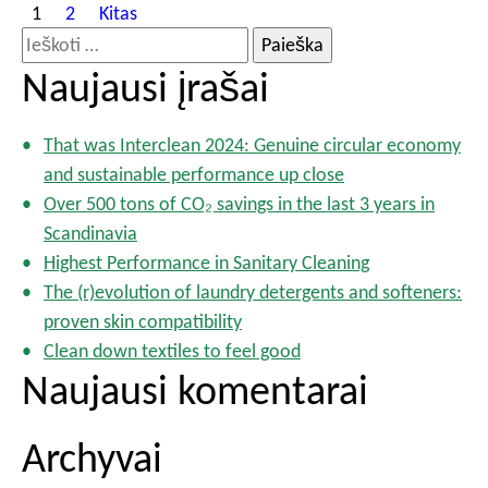
Į
1
2
Kitas
r
I
a
e
Naujausi įrašai
š
š
ų
k
p
That was Interclean 2024: Genuine circular economy
o
u
and sustainable performance up close
t
s
Over 500 tons of CO₂ savings in the last 3 years in
l
i
Scandinavia
a
:
Highest Performance in Sanitary Cleaning
p
The (r)evolution of laundry detergents and softeners:
i
a
proven skin compatibility
v
Clean down textiles to feel good
i
Naujausi komentarai
m
a
Archyvai
s