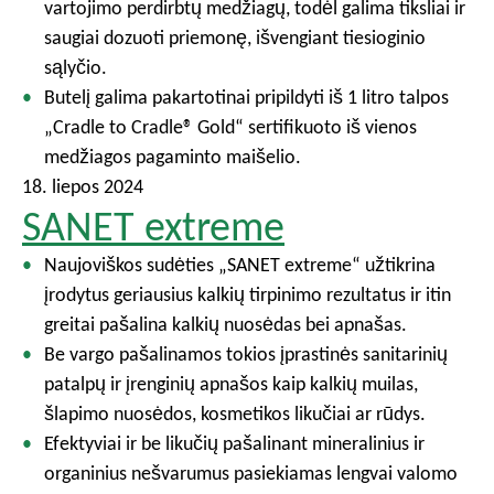
vartojimo perdirbtų medžiagų, todėl galima tiksliai ir
saugiai dozuoti priemonę, išvengiant tiesioginio
sąlyčio.
Butelį galima pakartotinai pripildyti iš 1 litro talpos
„Cradle to Cradle® Gold“ sertifikuoto iš vienos
medžiagos pagaminto maišelio.
18. liepos 2024
SANET extreme
Naujoviškos sudėties „SANET extreme“ užtikrina
įrodytus geriausius kalkių tirpinimo rezultatus ir itin
greitai pašalina kalkių nuosėdas bei apnašas.
Be vargo pašalinamos tokios įprastinės sanitarinių
patalpų ir įrenginių apnašos kaip kalkių muilas,
šlapimo nuosėdos, kosmetikos likučiai ar rūdys.
Efektyviai ir be likučių pašalinant mineralinius ir
organinius nešvarumus pasiekiamas lengvai valomo