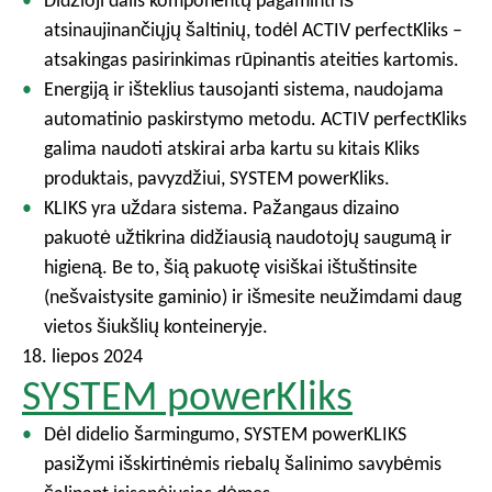
Didžioji dalis komponentų pagaminti iš
atsinaujinančiųjų šaltinių, todėl ACTIV perfectKliks –
atsakingas pasirinkimas rūpinantis ateities kartomis.
Energiją ir išteklius tausojanti sistema, naudojama
automatinio paskirstymo metodu. ACTIV perfectKliks
galima naudoti atskirai arba kartu su kitais Kliks
produktais, pavyzdžiui, SYSTEM powerKliks.
KLIKS yra uždara sistema. Pažangaus dizaino
pakuotė užtikrina didžiausią naudotojų saugumą ir
higieną. Be to, šią pakuotę visiškai ištuštinsite
(nešvaistysite gaminio) ir išmesite neužimdami daug
vietos šiukšlių konteineryje.
18. liepos 2024
SYSTEM powerKliks
Dėl didelio šarmingumo, SYSTEM powerKLIKS
pasižymi išskirtinėmis riebalų šalinimo savybėmis