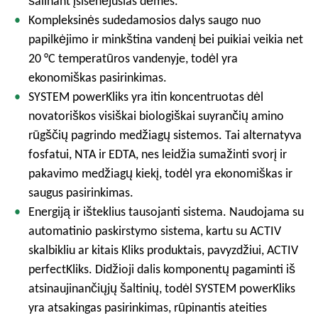
šalinant įsisenėjusias dėmes.
Kompleksinės sudedamosios dalys saugo nuo
papilkėjimo ir minkština vandenį bei puikiai veikia net
20 °C temperatūros vandenyje, todėl yra
ekonomiškas pasirinkimas.
SYSTEM powerKliks yra itin koncentruotas dėl
novatoriškos visiškai biologiškai suyrančių amino
rūgščių pagrindo medžiagų sistemos. Tai alternatyva
fosfatui, NTA ir EDTA, nes leidžia sumažinti svorį ir
pakavimo medžiagų kiekį, todėl yra ekonomiškas ir
saugus pasirinkimas.
Energiją ir išteklius tausojanti sistema. Naudojama su
automatinio paskirstymo sistema, kartu su ACTIV
skalbikliu ar kitais Kliks produktais, pavyzdžiui, ACTIV
perfectKliks. Didžioji dalis komponentų pagaminti iš
atsinaujinančiųjų šaltinių, todėl SYSTEM powerKliks
yra atsakingas pasirinkimas, rūpinantis ateities