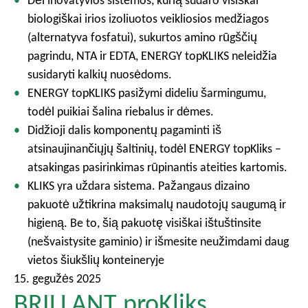
Dėl inovatyvios sistemos, kurią sudaro visiškai
biologiškai irios izoliuotos veikliosios medžiagos
(alternatyva fosfatui), sukurtos amino rūgščių
pagrindu, NTA ir EDTA, ENERGY topKLIKS neleidžia
susidaryti kalkių nuosėdoms.
ENERGY topKLIKS pasižymi dideliu šarmingumu,
todėl puikiai šalina riebalus ir dėmes.
Didžioji dalis komponentų pagaminti iš
atsinaujinančiųjų šaltinių, todėl ENERGY topKliks –
atsakingas pasirinkimas rūpinantis ateities kartomis.
KLIKS yra uždara sistema. Pažangaus dizaino
pakuotė užtikrina maksimalų naudotojų saugumą ir
higieną. Be to, šią pakuotę visiškai ištuštinsite
(nešvaistysite gaminio) ir išmesite neužimdami daug
vietos šiukšlių konteineryje
15. gegužės 2025
BRILLANT proKliks