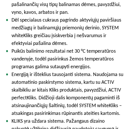
pašalinančių visų tipų balinamas dėmes, pavyzdžiui,
vyno, kavos, arbatos ir pan.
Dėl specialaus cukraus pagrindo aktyviųjų paviršiaus
medžiagų ir balinamųjų priemonių derinio, SYSTEM
whiteKliks greičiau įsiskverbia į nešvarumus ir
efektyviai pašalina dėmes.
Puikūs balinimo rezultatai net 30 °C temperatūros
vandenyje, todėl pasirinkus žemos temperatūros
programas galima sutaupyti energijos.
Energiją ir išteklius tausojanti sistema. Naudojama su
automatinio paskirstymo sistema, kartu su ACTIV
skalbikliu ar kitais Kliks produktais, pavyzdžiui, ACTIV
perfectKliks. Didžioji dalis komponentų pagaminti iš
atsinaujinančiųjų šaltinių, todėl SYSTEM whiteKliks –
atsakingas pasirinkimas rūpinantis ateities kartomis.
KLIKS yra uždara sistema. Pažangaus dizaino
pakuotė užtikrina didžiausią naudotojų saugumą ir