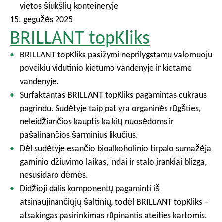
vietos šiukšlių konteineryje
15. gegužės 2025
BRILLANT topKliks
BRILLANT topKliks pasižymi neprilygstamu valomuoju
poveikiu vidutinio kietumo vandenyje ir kietame
vandenyje.
Surfaktantas BRILLANT topKliks pagamintas cukraus
pagrindu. Sudėtyje taip pat yra organinės rūgšties,
neleidžiančios kauptis kalkių nuosėdoms ir
pašalinančios šarminius likučius.
Dėl sudėtyje esančio bioalkoholinio tirpalo sumažėja
gaminio džiuvimo laikas, indai ir stalo įrankiai blizga,
nesusidaro dėmės.
Didžioji dalis komponentų pagaminti iš
atsinaujinančiųjų šaltinių, todėl BRILLANT topKliks –
atsakingas pasirinkimas rūpinantis ateities kartomis.