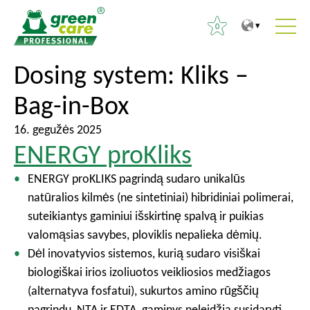
0
T
T
Dosing system:
Kliks –
I
o
o
e
Bag-in-Box
t
m
š
h
a
k
16. gegužės 2025
e
i
o
ENERGY proKliks
c
n
t
o
m
ENERGY proKLIKS pagrindą sudaro unikalūs
i
n
e
natūralios kilmės (ne sintetiniai) hibridiniai polimerai,
:
t
n
suteikiantys gaminiui išskirtinę spalvą ir puikias
e
u
valomąsias savybes, ploviklis nepalieka dėmių.
n
Dėl inovatyvios sistemos, kurią sudaro visiškai
t
biologiškai irios izoliuotos veikliosios medžiagos
(alternatyva fosfatui), sukurtos amino rūgščių
pagrindu, NTA ir EDTA, gaminys neleidžia susidaryti