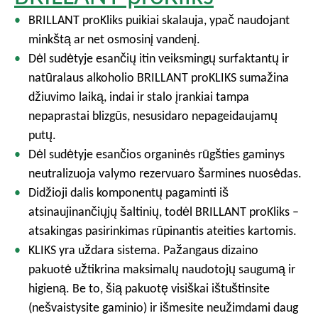
BRILLANT proKliks puikiai skalauja, ypač naudojant
minkštą ar net osmosinį vandenį.
Dėl sudėtyje esančių itin veiksmingų surfaktantų ir
natūralaus alkoholio BRILLANT proKLIKS sumažina
džiuvimo laiką, indai ir stalo įrankiai tampa
nepaprastai blizgūs, nesusidaro nepageidaujamų
putų.
Dėl sudėtyje esančios organinės rūgšties gaminys
neutralizuoja valymo rezervuaro šarmines nuosėdas.
Didžioji dalis komponentų pagaminti iš
atsinaujinančiųjų šaltinių, todėl BRILLANT proKliks –
atsakingas pasirinkimas rūpinantis ateities kartomis.
KLIKS yra uždara sistema. Pažangaus dizaino
pakuotė užtikrina maksimalų naudotojų saugumą ir
higieną. Be to, šią pakuotę visiškai ištuštinsite
(nešvaistysite gaminio) ir išmesite neužimdami daug