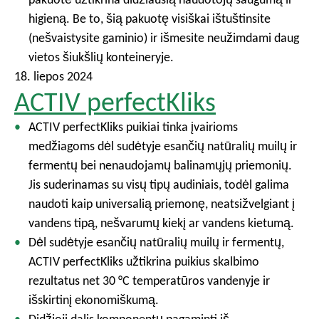
higieną. Be to, šią pakuotę visiškai ištuštinsite
(nešvaistysite gaminio) ir išmesite neužimdami daug
vietos šiukšlių konteineryje.
18. liepos 2024
ACTIV perfectKliks
ACTIV perfectKliks puikiai tinka įvairioms
medžiagoms dėl sudėtyje esančių natūralių muilų ir
fermentų bei nenaudojamų balinamųjų priemonių.
Jis suderinamas su visų tipų audiniais, todėl galima
naudoti kaip universalią priemonę, neatsižvelgiant į
vandens tipą, nešvarumų kiekį ar vandens kietumą.
Dėl sudėtyje esančių natūralių muilų ir fermentų,
ACTIV perfectKliks užtikrina puikius skalbimo
rezultatus net 30 °C temperatūros vandenyje ir
išskirtinį ekonomiškumą.