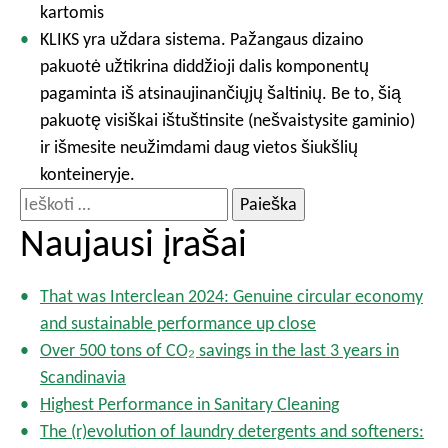
kartomis
KLIKS yra uždara sistema. Pažangaus dizaino
pakuotė užtikrina diddžioji dalis komponentų
pagaminta iš atsinaujinančiųjų šaltinių. Be to, šią
pakuotę visiškai ištuštinsite (nešvaistysite gaminio)
ir išmesite neužimdami daug vietos šiukšlių
konteineryje.
I
e
Naujausi įrašai
š
k
That was Interclean 2024: Genuine circular economy
o
and sustainable performance up close
t
Over 500 tons of CO₂ savings in the last 3 years in
i
Scandinavia
:
Highest Performance in Sanitary Cleaning
The (r)evolution of laundry detergents and softeners: