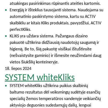
atsakingas pasirinkimas rūpinantis ateities kartomis.
Energiją ir išteklius tausojanti sistema. Naudojama su
automatinio paskirstymo sistema, kartu su ACTIV
skalbikliu ar kitais Kliks produktais, pavyzdžiui, ACTIV
perfectKliks.
KLIKS yra uždara sistema. Pažangaus dizaino
pakuotė užtikrina didžiausią naudotojų saugumą ir
higieną. Be to, šią pakuotę visiškai ištuštinsite
(nešvaistysite gaminio) ir išmesite neužimdami daug
vietos šiukšlių konteineryje.
18. liepos 2024
SYSTEM whiteKliks
SYSTEM whiteKliks užtikrina puikius skalbinių
baltumo rezultatus dėl veiksmingų sudėtyje esančių
specialių žemos temperatūros vandenyje veikiančių
aktyviojo deguonies sudedamųjų dalių, lengvai