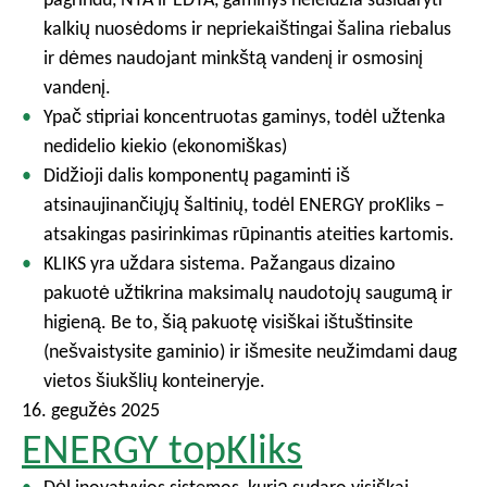
kalkių nuosėdoms ir nepriekaištingai šalina riebalus
ir dėmes naudojant minkštą vandenį ir osmosinį
vandenį.
Ypač stipriai koncentruotas gaminys, todėl užtenka
nedidelio kiekio (ekonomiškas)
Didžioji dalis komponentų pagaminti iš
atsinaujinančiųjų šaltinių, todėl ENERGY proKliks –
atsakingas pasirinkimas rūpinantis ateities kartomis.
KLIKS yra uždara sistema. Pažangaus dizaino
pakuotė užtikrina maksimalų naudotojų saugumą ir
higieną. Be to, šią pakuotę visiškai ištuštinsite
(nešvaistysite gaminio) ir išmesite neužimdami daug
vietos šiukšlių konteineryje.
16. gegužės 2025
ENERGY topKliks