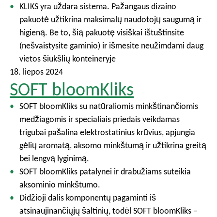
KLIKS yra uždara sistema. Pažangaus dizaino
pakuotė užtikrina maksimalų naudotojų saugumą ir
higieną. Be to, šią pakuotę visiškai ištuštinsite
(nešvaistysite gaminio) ir išmesite neužimdami daug
vietos šiukšlių konteineryje
18. liepos 2024
SOFT bloomKliks
SOFT bloomKliks su natūraliomis minkštinančiomis
medžiagomis ir specialiais priedais veikdamas
trigubai pašalina elektrostatinius krūvius, apjungia
gėlių aromatą, aksomo minkštumą ir užtikrina greitą
bei lengvą lyginimą.
SOFT bloomKliks patalynei ir drabužiams suteikia
aksominio minkštumo.
Didžioji dalis komponentų pagaminti iš
atsinaujinančiųjų šaltinių, todėl SOFT bloomKliks –