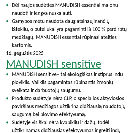
Dėl naujos sudėties MANUDISH essential malonu
naudoti ir lengva nuskalauti.
Gamybos metu naudota daug atsinaujinančių
išteklių, o buteliukai yra pagaminti iš 100 % perdirbtų
medžiagų. MANUDISH essential rūpinasi ateities
kartomis.
16. gegužės 2025
MANUDISH sensitive
MANUDISH sensitive– tai ekologiškas ir stiprus indų
ploviklis. Valiklis pagamintas rūpinantis žmonių
sveikata ir darbuotojų saugumu.
Produkto sudėtyje nėra CLP, o specialios aktyviosios
paviršiaus medžiagos užtikrina didžiausią naudotojų
saugumą bei plovimo efektyvumą.
Sudėtyje visiškai nėra kvapiklių ir dažų, todėl
užtikrinamas didžiausias efektyvumas ir greiti indų