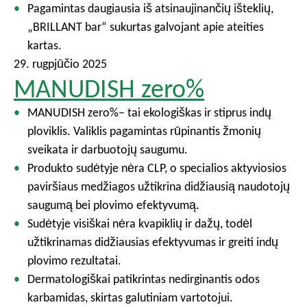
Pagamintas daugiausia iš atsinaujinančių išteklių,
„BRILLANT bar“ sukurtas galvojant apie ateities
kartas.
29. rugpjūčio 2025
MANUDISH zero%
MANUDISH zero%– tai ekologiškas ir stiprus indų
ploviklis. Valiklis pagamintas rūpinantis žmonių
sveikata ir darbuotojų saugumu.
Produkto sudėtyje nėra CLP, o specialios aktyviosios
paviršiaus medžiagos užtikrina didžiausią naudotojų
saugumą bei plovimo efektyvumą.
Sudėtyje visiškai nėra kvapiklių ir dažų, todėl
užtikrinamas didžiausias efektyvumas ir greiti indų
plovimo rezultatai.
Dermatologiškai patikrintas nedirginantis odos
karbamidas, skirtas galutiniam vartotojui.