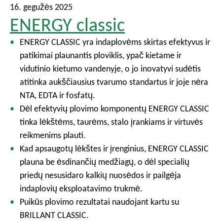
16. gegužės 2025
ENERGY classic
ENERGY CLASSIC yra indaplovėms skirtas efektyvus ir
patikimai plaunantis ploviklis, ypač kietame ir
vidutinio kietumo vandenyje, o jo inovatyvi sudėtis
atitinka aukščiausius tvarumo standartus ir joje nėra
NTA, EDTA ir fosfatų.
Dėl efektyvių plovimo komponentų ENERGY CLASSIC
tinka lėkštėms, taurėms, stalo įrankiams ir virtuvės
reikmenims plauti.
Kad apsaugotų lėkštes ir įrenginius, ENERGY CLASSIC
plauna be ėsdinančių medžiagų, o dėl specialių
priedų nesusidaro kalkių nuosėdos ir pailgėja
indaplovių eksploatavimo trukmė.
Puikūs plovimo rezultatai naudojant kartu su
BRILLANT CLASSIC.