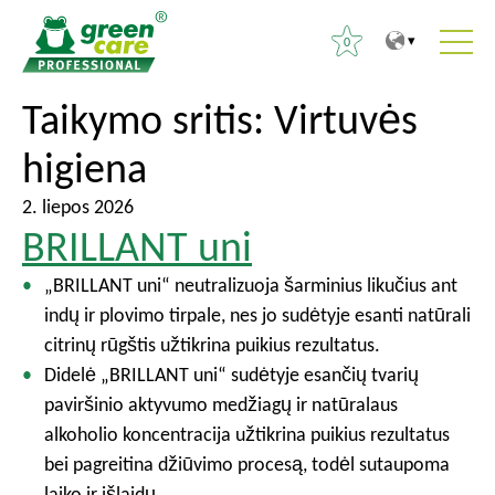
0
T
T
Taikymo sritis:
Virtuvės
I
o
o
e
higiena
t
m
š
h
a
k
2. liepos 2026
e
i
o
BRILLANT uni
c
n
t
o
m
„BRILLANT uni“ neutralizuoja šarminius likučius ant
i
n
e
indų ir plovimo tirpale, nes jo sudėtyje esanti natūrali
:
t
n
citrinų rūgštis užtikrina puikius rezultatus.
e
u
Didelė „BRILLANT uni“ sudėtyje esančių tvarių
n
paviršinio aktyvumo medžiagų ir natūralaus
t
alkoholio koncentracija užtikrina puikius rezultatus
bei pagreitina džiūvimo procesą, todėl sutaupoma
laiko ir išlaidų