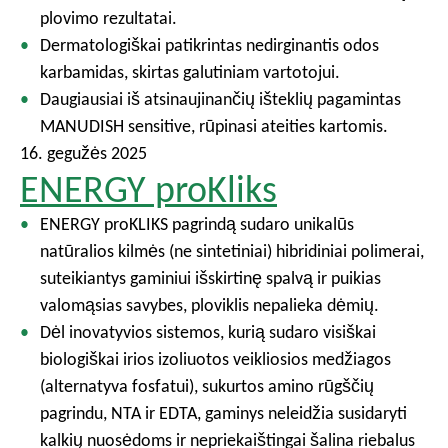
plovimo rezultatai.
Dermatologiškai patikrintas nedirginantis odos
karbamidas, skirtas galutiniam vartotojui.
Daugiausiai iš atsinaujinančių išteklių pagamintas
MANUDISH sensitive, rūpinasi ateities kartomis.
16. gegužės 2025
ENERGY proKliks
ENERGY proKLIKS pagrindą sudaro unikalūs
natūralios kilmės (ne sintetiniai) hibridiniai polimerai,
suteikiantys gaminiui išskirtinę spalvą ir puikias
valomąsias savybes, ploviklis nepalieka dėmių.
Dėl inovatyvios sistemos, kurią sudaro visiškai
biologiškai irios izoliuotos veikliosios medžiagos
(alternatyva fosfatui), sukurtos amino rūgščių
pagrindu, NTA ir EDTA, gaminys neleidžia susidaryti
kalkių nuosėdoms ir nepriekaištingai šalina riebalus