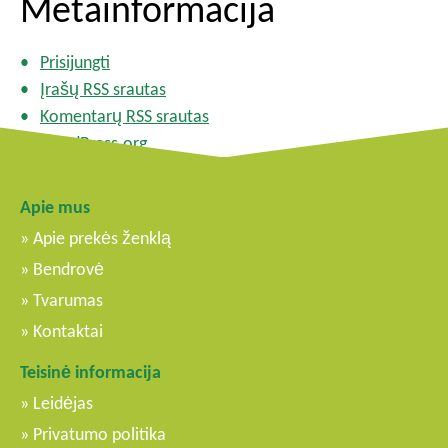
Metainformacija
Prisijungti
Įrašų RSS srautas
Komentarų RSS srautas
WordPress.org
Apie mus
Apie prekės ženklą
Bendrovė
Tvarumas
Kontaktai
Teisinė informacija
Leidėjas
Privatumo politika