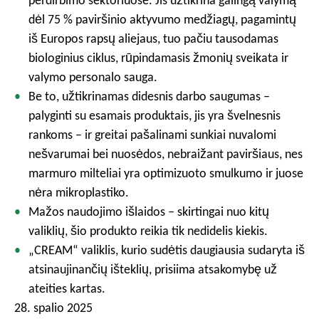
perdirbimo sektoriuose. Jis užtikrina galingą valymą
dėl 75 % paviršinio aktyvumo medžiagų, pagamintų
iš Europos rapsų aliejaus, tuo pačiu tausodamas
biologinius ciklus, rūpindamasis žmonių sveikata ir
valymo personalo sauga.
Be to, užtikrinamas didesnis darbo saugumas –
palyginti su esamais produktais, jis yra švelnesnis
rankoms – ir greitai pašalinami sunkiai nuvalomi
nešvarumai bei nuosėdos, nebraižant paviršiaus, nes
marmuro milteliai yra optimizuoto smulkumo ir juose
nėra mikroplastiko.
Mažos naudojimo išlaidos – skirtingai nuo kitų
valiklių, šio produkto reikia tik nedidelis kiekis.
„CREAM“ valiklis, kurio sudėtis daugiausia sudaryta iš
atsinaujinančių išteklių, prisiima atsakomybę už
ateities kartas.
28. spalio 2025