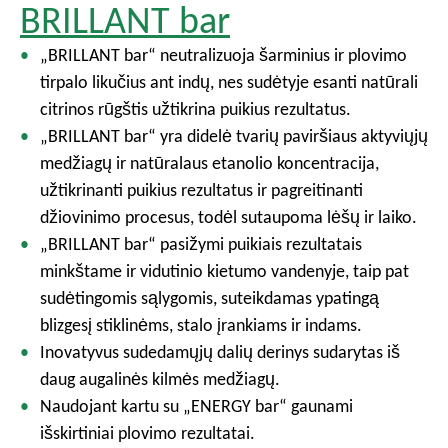
BRILLANT bar
„BRILLANT bar“ neutralizuoja šarminius ir plovimo
tirpalo likučius ant indų, nes sudėtyje esanti natūrali
citrinos rūgštis užtikrina puikius rezultatus.
„BRILLANT bar“ yra didelė tvarių paviršiaus aktyviųjų
medžiagų ir natūralaus etanolio koncentracija,
užtikrinanti puikius rezultatus ir pagreitinanti
džiovinimo procesus, todėl sutaupoma lėšų ir laiko.
„BRILLANT bar“ pasižymi puikiais rezultatais
minkštame ir vidutinio kietumo vandenyje, taip pat
sudėtingomis sąlygomis, suteikdamas ypatingą
blizgesį stiklinėms, stalo įrankiams ir indams.
Inovatyvus sudedamųjų dalių derinys sudarytas iš
daug augalinės kilmės medžiagų.
Naudojant kartu su „ENERGY bar“ gaunami
išskirtiniai plovimo rezultatai.