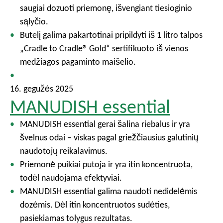
saugiai dozuoti priemonę, išvengiant tiesioginio
sąlyčio.
Butelį galima pakartotinai pripildyti iš 1 litro talpos
„Cradle to Cradle® Gold“ sertifikuoto iš vienos
medžiagos pagaminto maišelio.
16. gegužės 2025
MANUDISH essential
MANUDISH essential gerai šalina riebalus ir yra
švelnus odai – viskas pagal griežčiausius galutinių
naudotojų reikalavimus.
Priemonė puikiai putoja ir yra itin koncentruota,
todėl naudojama efektyviai.
MANUDISH essential galima naudoti nedidelėmis
dozėmis. Dėl itin koncentruotos sudėties,
pasiekiamas tolygus rezultatas.