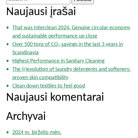
a
e
Naujausi įrašai
š
š
ų
k
p
That was Interclean 2024: Genuine circular economy
o
u
and sustainable performance up close
t
s
Over 500 tons of CO₂ savings in the last 3 years in
l
i
Scandinavia
a
:
Highest Performance in Sanitary Cleaning
p
The (r)evolution of laundry detergents and softeners:
i
a
proven skin compatibility
v
Clean down textiles to feel good
i
Naujausi komentarai
m
a
Archyvai
s
2024 m. birželio mėn.