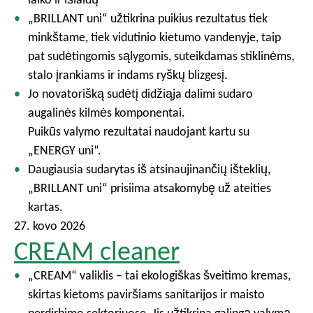
„BRILLANT uni“ užtikrina puikius rezultatus tiek
minkštame, tiek vidutinio kietumo vandenyje, taip
pat sudėtingomis sąlygomis, suteikdamas stiklinėms,
stalo įrankiams ir indams ryškų blizgesį.
Jo novatorišką sudėtį didžiąja dalimi sudaro
augalinės kilmės komponentai.
Puikūs valymo rezultatai naudojant kartu su
„ENERGY uni“.
Daugiausia sudarytas iš atsinaujinančių išteklių,
„BRILLANT uni“ prisiima atsakomybę už ateities
kartas.
27. kovo 2026
CREAM cleaner
„CREAM“ valiklis – tai ekologiškas šveitimo kremas,
skirtas kietoms paviršiams sanitarijos ir maisto