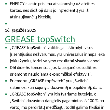
ENERGY classic prisiima atsakomybę už ateities
kartas, nes didžioji dalis jo ingredientų yra iš
atsinaujinančių išteklių.
16. gegužės 2025
GREASE topSwitch
„GREASE topSwitch“ valiklis gali ištirpdyti visus
įsisenėjusius nešvarumus, yra universalus ir nepalieka
jokių žymių, todėl valymo rezultatai visada vienodi.
Dėl didelės koncentracijos tausojančios sudėties
priemonė naudojama ekonomiškai efektyviai.
Priemonė „GREASE topSwitch“ yra „Switch“
sistemos, kuri sujungia dozavimą ir papildymą, dalis.
„GREASE topSwitch“ yra itin tvariame butelyje, o
„Switch“ dozavimo dangtelis pagamintas iš 100 % po
vartojimo perdirbtų medžiagų, todėl galima tiksliai ir