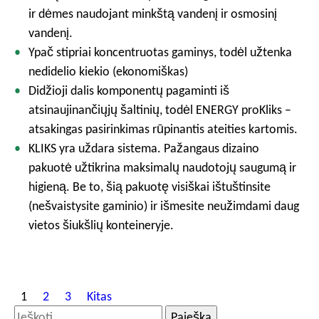
ir dėmes naudojant minkštą vandenį ir osmosinį
vandenį.
Ypač stipriai koncentruotas gaminys, todėl užtenka
nedidelio kiekio (ekonomiškas)
Didžioji dalis komponentų pagaminti iš
atsinaujinančiųjų šaltinių, todėl ENERGY proKliks –
atsakingas pasirinkimas rūpinantis ateities kartomis.
KLIKS yra uždara sistema. Pažangaus dizaino
pakuotė užtikrina maksimalų naudotojų saugumą ir
higieną. Be to, šią pakuotę visiškai ištuštinsite
(nešvaistysite gaminio) ir išmesite neužimdami daug
vietos šiukšlių konteineryje.
Į
1
2
3
Kitas
r
I