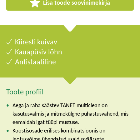
Lisa toode soovinimekirja
Kiiresti kuivav
Kauapüsiv lõhn
Antistaatiline
Toote profiil
Aega ja raha säästev TANET multiclean on
kasutusvalmis ja mitmekülgne puhastusvahend, mis
eemaldab igat tüüpi mustuse.
Koostisosade erilises kombinatsioonis on
leotusvõime ühendatud usaldusväärsete