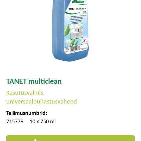
TANET multiclean
Kasutusvalmis
universaalpuhastusvahend
Tellimusnumbrid:
715779
10 x 750 ml