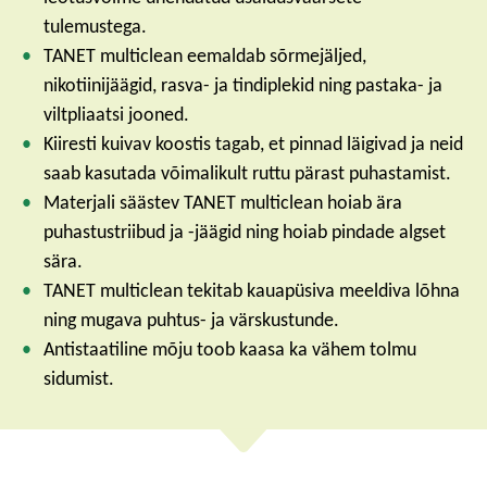
tulemustega.
TANET multiclean eemaldab sõrmejäljed,
nikotiinijäägid, rasva- ja tindiplekid ning pastaka- ja
viltpliaatsi jooned.
Kiiresti kuivav koostis tagab, et pinnad läigivad ja neid
saab kasutada võimalikult ruttu pärast puhastamist.
Materjali säästev TANET multiclean hoiab ära
puhastustriibud ja -jäägid ning hoiab pindade algset
sära.
TANET multiclean tekitab kauapüsiva meeldiva lõhna
ning mugava puhtus- ja värskustunde.
Antistaatiline mõju toob kaasa ka vähem tolmu
sidumist.