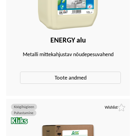
ENERGY alu
Metalli mittekahjustav nõudepesuvahend
Toote andmed
Köögihügieen
Wishlist
Puhastamine