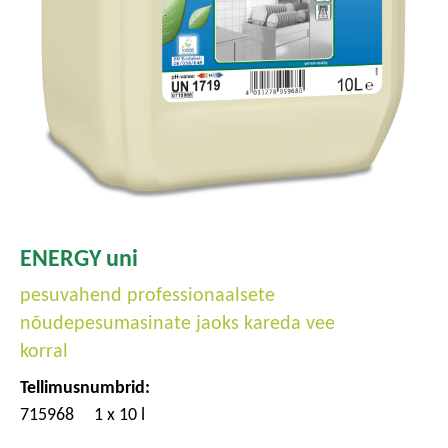
ENERGY uni
pesuvahend professionaalsete
nõudepesumasinate jaoks kareda vee
korral
Tellimusnumbrid:
715968
1 x 10 l