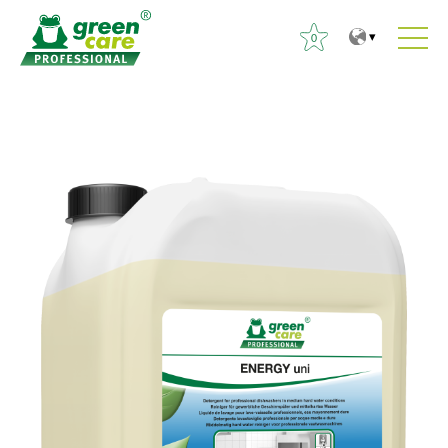
0
T
T
O
o
o
t
t
m
s
h
a
i
e
i
:
c
n
o
m
n
e
t
n
e
u
n
t