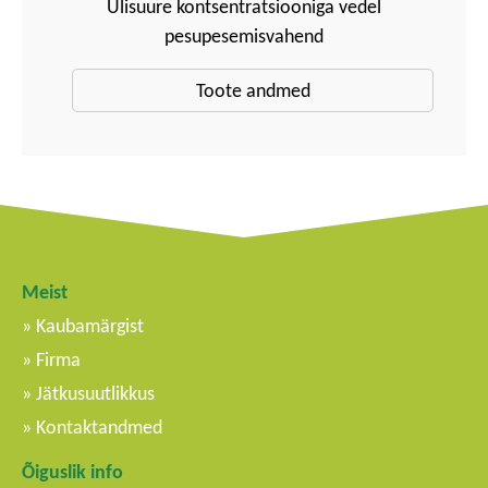
Ülisuure kontsentratsiooniga vedel
pesupesemisvahend
Toote andmed
Meist
Kaubamärgist
Firma
Jätkusuutlikkus
Kontaktandmed
Õiguslik info