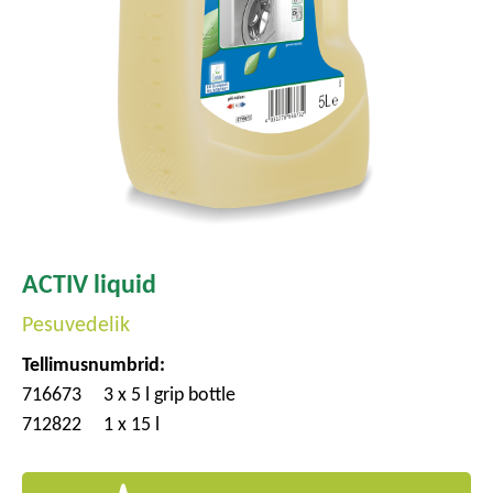
ACTIV liquid
Pesuvedelik
Tellimusnumbrid:
716673
3 x 5 l grip bottle
712822
1 x 15 l