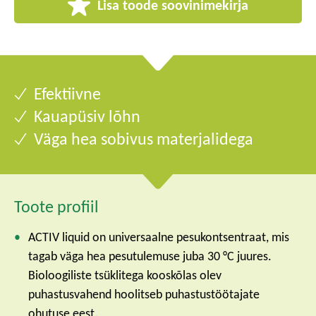
Lisa toode soovinimekirja
Efektiivne
Kauapüsiv lõhn
Väga hea sobivus materjalidega
Toote profiil
ACTIV liquid on universaalne pesukontsentraat, mis
tagab väga hea pesutulemuse juba 30 °C juures.
Bioloogiliste tsüklitega kooskõlas olev
puhastusvahend hoolitseb puhastustöötajate
ohutuse eest.