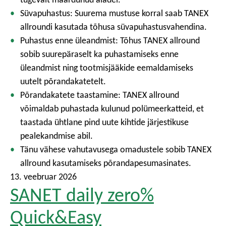
Süvapuhastus: Suurema mustuse korral saab TANEX
allroundi kasutada tõhusa süvapuhastusvahendina.
Puhastus enne üleandmist: Tõhus TANEX allround
sobib suurepäraselt ka puhastamiseks enne
üleandmist ning tootmisjääkide eemaldamiseks
uutelt põrandakatetelt.
Põrandakatete taastamine: TANEX allround
võimaldab puhastada kulunud polümeerkatteid, et
taastada ühtlane pind uute kihtide järjestikuse
pealekandmise abil.
Tänu vähese vahutavusega omadustele sobib TANEX
allround kasutamiseks põrandapesumasinates.
13. veebruar 2026
SANET daily zero%
Quick&Easy