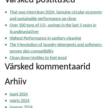
s
s
i
p
That was Interclean 2024: Genuine circular economy
:
a
and sustainable performance up close
g
Over 500 tons of CO₂ savings in the last 3 years in
i
ScandinaviaOver
n
Highest Performance in sanitary cleaning
a
The (r)evolution of laundry detergents and softeners:
t
i
proven skin compatibility
o
Clean down textiles to feel good
n
Värsked kommentaarid
Arhiiv
juuni 2024
märts 2024
jaanuar 2024