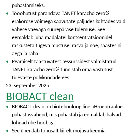
puhastamiseks.
Tööohutust parandava TANET karacho zero%
erakordse võimega saavutate paljudes kohtades vaid
vähese vaevaga suurepärase tulemuse. See
eemaldab juba madalatel kontsentratsioonidel
raskusteta tugeva mustuse, rasva ja nõe, säästes nii
aega ja raha.
Peamiselt taastuvatest ressurssidest valmistatud
TANET karacho zero% tunnistab oma vastutust
tulevaste põlvkondade ees.
23. september 2025
BIOBACT clean
BIOBACT clean on biotehnoloogiline pH-neutraalne
puhastusvahend, mis puhastab ja eemaldab halvad
lõhnad ühe hoobiga.
See ühendab tõhusalt kiirelt mõjuva keemia