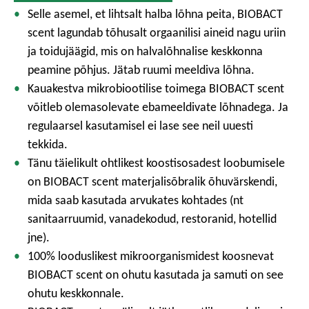
Selle asemel, et lihtsalt halba lõhna peita, BIOBACT
scent lagundab tõhusalt orgaanilisi aineid nagu uriin
ja toidujäägid, mis on halvalõhnalise keskkonna
peamine põhjus. Jätab ruumi meeldiva lõhna.
Kauakestva mikrobiootilise toimega BIOBACT scent
võitleb olemasolevate ebameeldivate lõhnadega. Ja
regulaarsel kasutamisel ei lase see neil uuesti
tekkida.
Tänu täielikult ohtlikest koostisosadest loobumisele
on BIOBACT scent materjalisõbralik õhuvärskendi,
mida saab kasutada arvukates kohtades (nt
sanitaarruumid, vanadekodud, restoranid, hotellid
jne).
100% looduslikest mikroorganismidest koosnevat
BIOBACT scent on ohutu kasutada ja samuti on see
ohutu keskkonnale.