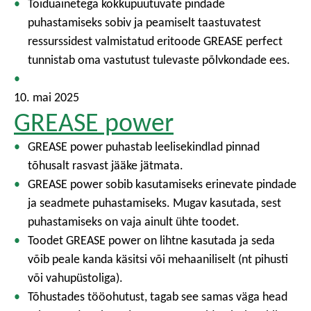
Toiduainetega kokkupuutuvate pindade
puhastamiseks sobiv ja peamiselt taastuvatest
ressurssidest valmistatud eritoode GREASE perfect
tunnistab oma vastutust tulevaste põlvkondade ees.
10. mai 2025
GREASE power
GREASE power puhastab leelisekindlad pinnad
tõhusalt rasvast jääke jätmata.
GREASE power sobib kasutamiseks erinevate pindade
ja seadmete puhastamiseks. Mugav kasutada, sest
puhastamiseks on vaja ainult ühte toodet.
Toodet GREASE power on lihtne kasutada ja seda
võib peale kanda käsitsi või mehaaniliselt (nt pihusti
või vahupüstoliga).
Tõhustades tööohutust, tagab see samas väga head