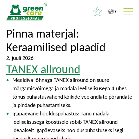
0
T
T
Pinna materjal:
O
o
o
t
Keraamilised plaadid
t
m
s
h
a
i
2. juuli 2026
e
i
:
TANEX allround
c
n
o
m
Meeldiva lõhnaga TANEX allround on suure
n
e
märgamisvõimega ja madala leeliselisusega 4‑ühes
t
n
tõhus puhastusvahend kõikide veekindlate põrandate
e
u
ja pindade puhastamiseks.
n
Igapäevane hoolduspuhastus: Tänu madala
t
leeliselisusega koostisele sobib TANEX allround
ideaalselt igapäevaseks hoolduspuhastuseks isegi
tugevalt määrdunud aladel.