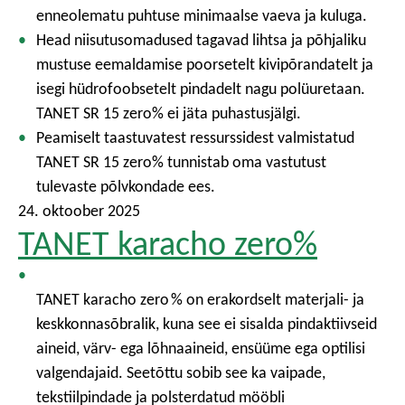
enneolematu puhtuse minimaalse vaeva ja kuluga.
Head niisutusomadused tagavad lihtsa ja põhjaliku
mustuse eemaldamise poorsetelt kivipõrandatelt ja
isegi hüdrofoobsetelt pindadelt nagu polüuretaan.
TANET SR 15 zero% ei jäta puhastusjälgi.
Peamiselt taastuvatest ressurssidest valmistatud
TANET SR 15 zero% tunnistab oma vastutust
tulevaste põlvkondade ees.
24. oktoober 2025
TANET karacho zero%
TANET karacho zero % on erakordselt materjali- ja
keskkonnasõbralik, kuna see ei sisalda pindaktiivseid
aineid, värv- ega lõhnaaineid, ensüüme ega optilisi
valgendajaid. Seetõttu sobib see ka vaipade,
tekstiilpindade ja polsterdatud mööbli