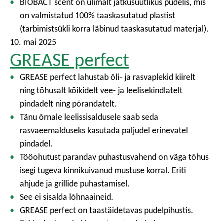
BIOBACT scent on ülimalt jätkusuutlikus pudelis, mis
on valmistatud 100% taaskasutatud plastist
(tarbimistsükli korra läbinud taaskasutatud materjal).
10. mai 2025
GREASE perfect
GREASE perfect lahustab õli- ja rasvaplekid kiirelt
ning tõhusalt kõikidelt vee- ja leelisekindlatelt
pindadelt ning põrandatelt.
Tänu õrnale leelissisaldusele saab seda
rasvaeemalduseks kasutada paljudel erinevatel
pindadel.
Tööohutust parandav puhastusvahend on väga tõhus
isegi tugeva kinnikuivanud mustuse korral. Eriti
ahjude ja grillide puhastamisel.
See ei sisalda lõhnaaineid.
GREASE perfect on taastäidetavas pudelpihustis.