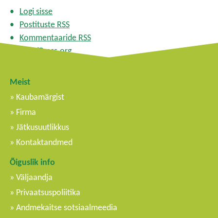
Logi sisse
Postituste RSS
Kommentaaride RSS
WordPress.org
Meist
Kaubamärgist
Firma
Jätkusuutlikkus
Kontaktandmed
Õiguslik info
Väljaandja
Privaatsuspoliitika
Andmekaitse sotsiaalmeedia