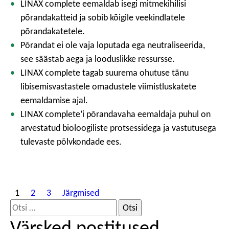
LINAX complete eemaldab isegi mitmekihilisi
põrandakatteid ja sobib kõigile veekindlatele
põrandakatetele.
Põrandat ei ole vaja loputada ega neutraliseerida,
see säästab aega ja looduslikke ressursse.
LINAX complete tagab suurema ohutuse tänu
libisemisvastastele omadustele viimistluskatete
eemaldamise ajal.
LINAX complete’i põrandavaha eemaldaja puhul on
arvestatud bioloogiliste protsessidega ja vastutusega
tulevaste põlvkondade ees.
P
1
2
3
Järgmised
o
O
s
t
Värsked postitused
t