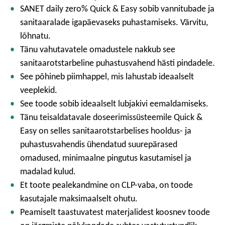
SANET daily zero% Quick & Easy sobib vannitubade ja
sanitaaralade igapäevaseks puhastamiseks. Värvitu,
lõhnatu.
Tänu vahutavatele omadustele nakkub see
sanitaarotstarbeline puhastusvahend hästi pindadele.
See põhineb piimhappel, mis lahustab ideaalselt
veeplekid.
See toode sobib ideaalselt lubjakivi eemaldamiseks.
Tänu teisaldatavale doseerimissüsteemile Quick &
Easy on selles sanitaarotstarbelises hooldus- ja
puhastusvahendis ühendatud suurepärased
omadused, minimaalne pingutus kasutamisel ja
madalad kulud.
Et toote pealekandmine on CLP-vaba, on toode
kasutajale maksimaalselt ohutu.
Peamiselt taastuvatest materjalidest koosnev toode