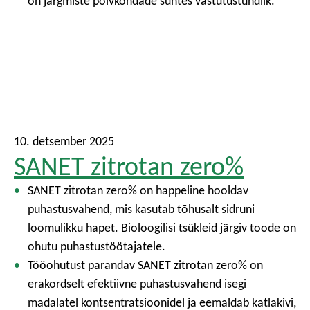
on järgmiste põlvkondade suhtes vastutustundlik.
10. detsember 2025
SANET zitrotan zero%
SANET zitrotan zero% on happeline hooldav
puhastusvahend, mis kasutab tõhusalt sidruni
loomulikku hapet. Bioloogilisi tsükleid järgiv toode on
ohutu puhastustöötajatele.
Tööohutust parandav SANET zitrotan zero% on
erakordselt efektiivne puhastusvahend isegi
madalatel kontsentratsioonidel ja eemaldab katlakivi,