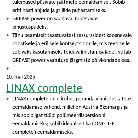
tulemused püsivate jäätmete eemaldamisel. Sobib
eriti hästi ahjude ja grillide puhastamiseks.
GREASE power on saadaval täidetavas
pihustuspudelis.
Tänu peamiselt taastuvatest ressurssidest koosnevale
koostisele ja erilisele kontseptsioonile, mis teeb selle
sobivaks kasutamiseks toiduvalmistamisaladel, võtab
GREASE power vastutuse järgmiste põlvkondade ees.
10. mai 2025
LINAX complete
LINAX complete on ülitõhus põranda viimistluskatete
eemaldamise vahend, millel on Austria ökomärgis ja
mis sobib igat tüüpi polümeerdispersiooni
eemaldamiseks; sobib ideaalselt ka LONGLIFE
complete‘i eemaldamiseks.