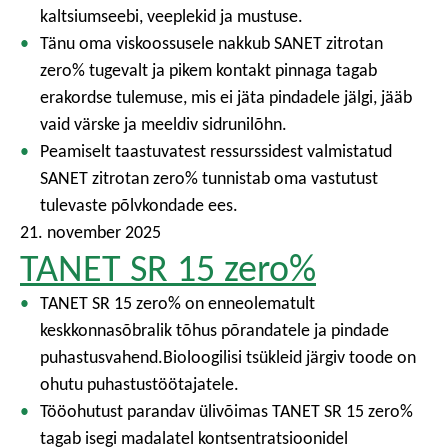
kaltsiumseebi, veeplekid ja mustuse.
Tänu oma viskoossusele nakkub SANET zitrotan
zero% tugevalt ja pikem kontakt pinnaga tagab
erakordse tulemuse, mis ei jäta pindadele jälgi, jääb
vaid värske ja meeldiv sidrunilõhn.
Peamiselt taastuvatest ressurssidest valmistatud
SANET zitrotan zero% tunnistab oma vastutust
tulevaste põlvkondade ees.
21. november 2025
TANET SR 15 zero%
TANET SR 15 zero% on enneolematult
keskkonnasõbralik tõhus põrandatele ja pindade
puhastusvahend.Bioloogilisi tsükleid järgiv toode on
ohutu puhastustöötajatele.
Tööohutust parandav ülivõimas TANET SR 15 zero%
tagab isegi madalatel kontsentratsioonidel