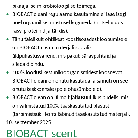
pikaajalise mikrobioloogilise toimega.
BIOBACT cleani regulaarne kasutamine ei lase isegi
uuel orgaanilisel mustusel koguneda (nt tselluloos,
rasv, proteiinid ja tärklis).
Tänu täielikult ohtlikest koostisosadest loobumisele
on BIOBACT clean materjalisõbralik
üldpuhastusvahend, mis pakub säravpuhtaid ja
siledaid pindu.
100% looduslikest mikroorganismidest koosnevat
BIOBACT cleani on ohutu kasutada ja samuti on see
ohutu keskkonnale (pole ohusümboleid).
BIOBACT clean on ülimalt jätkusuutlikus pudelis, mis
on valmistatud 100% taaskasutatud plastist
(tarbimistsükli korra läbinud taaskasutatud materjal).
10. september 2025
BIOBACT scent