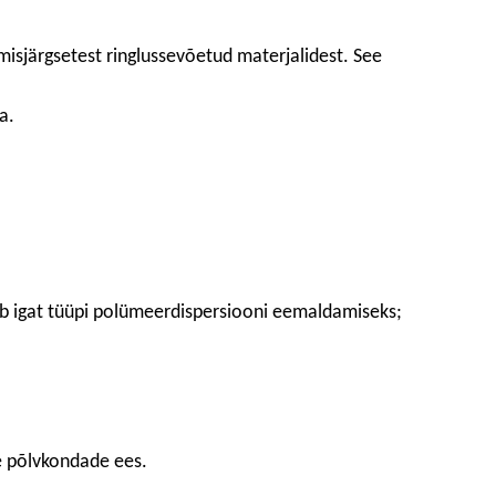
isjärgsetest ringlussevõetud materjalidest. See
a.
ib igat tüüpi polümeerdispersiooni eemaldamiseks;
e põlvkondade ees.