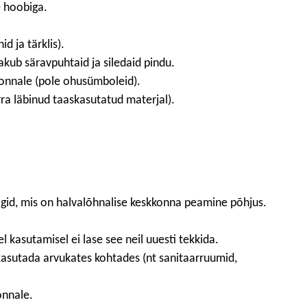
 hoobiga.
d ja tärklis).
kub säravpuhtaid ja siledaid pindu.
onnale (pole ohusümboleid).
rra läbinud taaskasutatud materjal).
jäägid, mis on halvalõhnalise keskkonna peamine põhjus.
kasutamisel ei lase see neil uuesti tekkida.
kasutada arvukates kohtades (nt sanitaarruumid,
onnale.