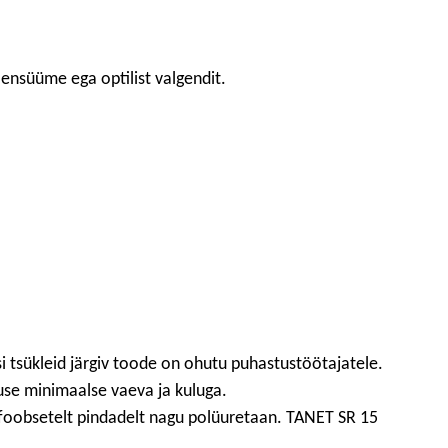
 ensüüme ega optilist valgendit.
tsükleid järgiv toode on ohutu puhastustöötajatele.
se minimaalse vaeva ja kuluga.
ofoobsetelt pindadelt nagu polüuretaan. TANET SR 15