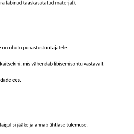
rra läbinud taaskasutatud materjal).
e on ohutu puhastustöötajatele.
 kaitsekihi, mis vähendab libisemisohtu vastavalt
ndade ees.
igulisi jääke ja annab ühtlase tulemuse.