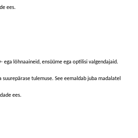
de ees.
v- ega lõhnaaineid, ensüüme ega optilisi valgendajaid.
a suurepärase tulemuse. See eemaldab juba madalatel
ndade ees.