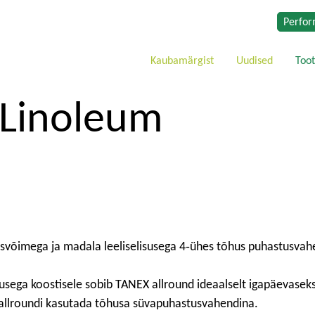
Perfor
Kaubamärgist
Uudised
Too
Linoleum
võimega ja madala leeliselisusega 4‑ühes tõhus puhastusvahe
usega koostisele sobib TANEX allround ideaalselt igapäevasek
allroundi kasutada tõhusa süvapuhastusvahendina.