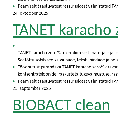
Peamiselt taastuvatest ressurssidest valmistatud T
24. oktoober 2025
TANET karacho 
TANET karacho zero % on erakordselt materjali- ja ke
Seetõttu sobib see ka vaipade, tekstiilpindade ja p
Tööohutust parandava TANET karacho zero% erakord
kontsentratsioonidel raskusteta tugeva mustuse, rasv
Peamiselt taastuvatest ressurssidest valmistatud T
23. september 2025
BIOBACT clean