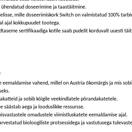
 ühendatud doseerimine ja taastäitmine.
isse, mille doseerimiskork Switch on valmistatud 100% tarbim
mal ajal kokkupuudet tootega.
dtaseme sertifikaadiga kotile saab pudelit korduvalt uuesti täit
e
e eemaldamise vahend, millel on Austria ökomärgis ja mis sob
seks.
katteid ja sobib kõigile veekindlatele põrandakatetele.
ee säästab aega ja looduslikke ressursse.
svastastele omadustele viimistluskatete eemaldamise ajal.
vestatud bioloogiliste protsessidega ja vastutusega tulevast