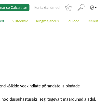
mance Calculator
Kontaktandmed
0
ted
Süsteemid
Ringmajandus
Edulood
Teenus
nd kõikide veekindlate põrandate ja pindade
s hoolduspuhastuseks isegi tugevalt määrdunud aladel.