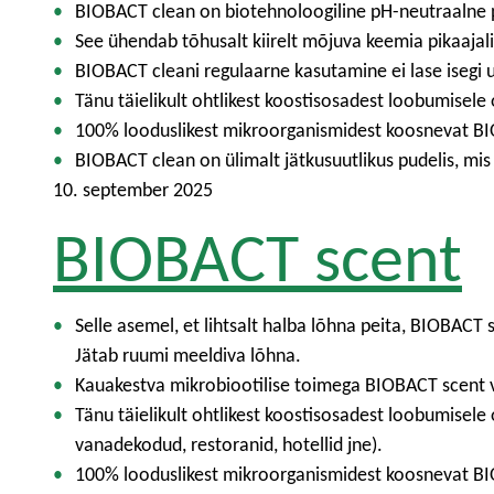
BIOBACT clean on biotehnoloogiline pH-neutraalne 
See ühendab tõhusalt kiirelt mõjuva keemia pikaajal
BIOBACT cleani regulaarne kasutamine ei lase isegi uue
Tänu täielikult ohtlikest koostisosadest loobumisel
100% looduslikest mikroorganismidest koosnevat BI
BIOBACT clean on ülimalt jätkusuutlikus pudelis, mis
10. september 2025
BIOBACT scent
Selle asemel, et lihtsalt halba lõhna peita, BIOBACT 
Jätab ruumi meeldiva lõhna.
Kauakestva mikrobiootilise toimega BIOBACT scent võ
Tänu täielikult ohtlikest koostisosadest loobumisel
vanadekodud, restoranid, hotellid jne).
100% looduslikest mikroorganismidest koosnevat BI