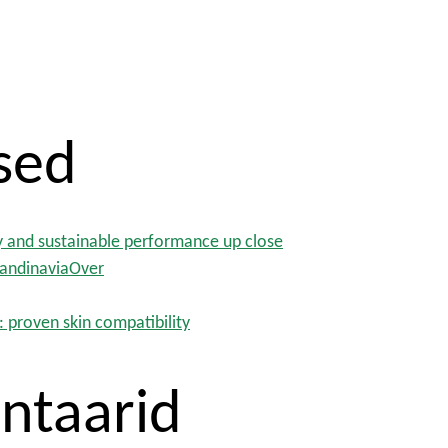
sed
y and sustainable performance up close
ScandinaviaOver
: proven skin compatibility
ntaarid