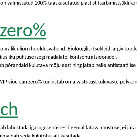
 on valmistatud 100% taaskasutatud plastist (tarbimistsükli ko
 zero%
alik üliõrn hooldusvahend. Bioloogilisi tsükleid järgiv tood
usliku puhtuse isegi madalatel kontsentratsioonidel.
b põrandaid kulutava mõju eest ning jätab neile antistaatilise
AWIP vioclean zero% tunnistab oma vastutust tulevaste põlvko
tch
 lahustada igasuguse raskesti eemaldatava mustuse, ei jäta la
võimaldab seda kulutõhusalt kasutada.