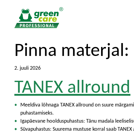
T
T
Pinna materjal:
o
o
t
m
h
a
2. juuli 2026
e
i
TANEX allround
c
n
o
m
n
e
t
n
Meeldiva lõhnaga TANEX allround on suure märgamis
e
u
puhastamiseks.
n
Igapäevane hoolduspuhastus: Tänu madala leeliselis
t
Süvapuhastus: Suurema mustuse korral saab TANEX 