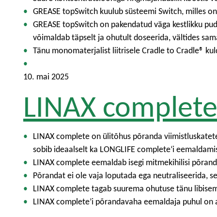
GREASE topSwitch kuulub süsteemi Switch, milles on
GREASE topSwitch on pakendatud väga kestlikku pudel
võimaldab täpselt ja ohutult doseerida, vältides sa
Tänu monomaterjalist liitrisele Cradle to Cradle® kul
10. mai 2025
LINAX complet
LINAX complete on ülitõhus põranda viimistluskatet
sobib ideaalselt ka LONGLIFE complete‘i eemaldami
LINAX complete eemaldab isegi mitmekihilisi põranda
Põrandat ei ole vaja loputada ega neutraliseerida, s
LINAX complete tagab suurema ohutuse tänu libisemi
LINAX complete’i põrandavaha eemaldaja puhul on ar