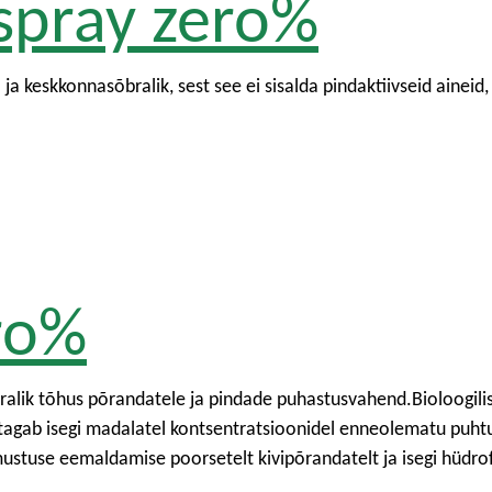
spray zero%
ja keskkonnasõbralik, sest see ei sisalda pindaktiivseid aineid,
ro%
ik tõhus põrandatele ja pindade puhastusvahend.Bioloogilisi 
agab isegi madalatel kontsentratsioonidel enneolematu puhtu
mustuse eemaldamise poorsetelt kivipõrandatelt ja isegi hüdr