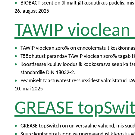
BIOBACT scent on ülimalt jätkusuutlikus pudelis, mis
26. august 2025
TAWIP vioclean
TAWIP vioclean zero% on enneolematult keskkonnasõbr
Tööohutust parandav TAWIP vioclean zero% tagab täi
Koostisesse kuuluv looduslik kookosrasva seep kaitse
standardile DIN 18032-2.
Peamiselt taastuvatest ressurssidest valmistatud T
10. mai 2025
GREASE topSwi
GREASE topSwitch on universaalne vahend, mis suudab
Suure kontsentratsiooniga ringmajanduslik koostis 