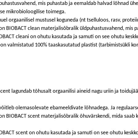
puhastusvahend, mis puhastab ja eemaldab halvad lõhnad ühe
ise mikrobioloogilise toimega.
l orgaanilisel mustusel koguneda (nt tselluloos, rasv, proteiini
e on BIOBACT clean materjalisõbralik üldpuhastusvahend, mis pa
OBACT cleani on ohutu kasutada ja samuti on see ohutu keskk
 on valmistatud 100% taaskasutatud plastist (tarbimistsükli ko
scent lagundab tõhusalt orgaanilisi aineid nagu uriin ja toidu
itleb olemasolevate ebameeldivate lõhnadega. Ja regulaarsel 
e on BIOBACT scent materjalisõbralik õhuvärskendi, mida saab 
OBACT scent on ohutu kasutada ja samuti on see ohutu keskk