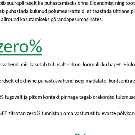
bib suurepäraselt ka puhastamiseks enne üleandmist ning too
 puhastada kulunud polümeerkatteid, et taastada ühtlane pind
 allround kasutamiseks põrandapesumasinates.
 zero%
ahend, mis kasutab tõhusalt sidruni loomulikku hapet. Bioloog
selt efektiivne puhastusvahend isegi madalatel kontsentratsi
tugevalt ja pikem kontakt pinnaga tagab erakordse tulemuse, mi
ANET zitrotan zero% tunnistab oma vastutust tulevaste põlvko