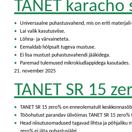
TANET karacho 
Universaalne puhastusvahend, mis on eriti materjali- 
Lai valik kasutusviise.
Lõhna- ja värvaineteta.
Eemaldab hõlpsalt tugeva mustuse.
Ei lisa mustust puhastusvahendi jääkidega.
Paremad tulemused mikrokiudlappidega kasutades.
21. november 2025
TANET SR 15 ze
TANET SR 15 zero% on enneolematult keskkonnasõbral
Tööohutust parandav ülivõimas TANET SR 15 zero% t
Head niisutusomadused tagavad lihtsa ja põhjaliku 
zero% ei jäta puhastusjälgi.