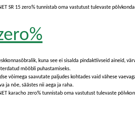
ANET SR 15 zero% tunnistab oma vastutust tulevaste põlvkonda
zero%
skkonnasõbralik, kuna see ei sisalda pindaktiivseid aineid, vär
olsterdatud mööbli puhastamiseks.
se võimega saavutate paljudes kohtades vaid vähese vaevag
a ja nõe, säästes nii aega ja raha.
ANET karacho zero% tunnistab oma vastutust tulevaste põlvko