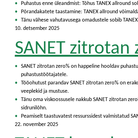
Puhastus enne üleandmist: Tõhus TANEX allround so
Põrandakatete taastamine: TANEX allround võimaldab
Tänu vähese vahutavusega omadustele sobib TANEX
10. detsember 2025
SANET zitrotan
SANET zitrotan zero% on happeline hooldav puhastusv
puhastustöötajatele.
Tööohutust parandav SANET zitrotan zero% on erakord
veeplekid ja mustuse.
Tänu oma viskoossusele nakkub SANET zitrotan zero% 
sidrunilõhn.
Peamiselt taastuvatest ressurssidest valmistatud S
22. november 2025