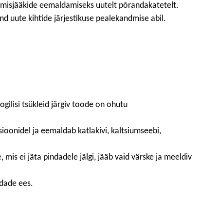
tmisjääkide eemaldamiseks uutelt põrandakatetelt.
 uute kihtide järjestikuse pealekandmise abil.
ilisi tsükleid järgiv toode on ohutu
oonidel ja eemaldab katlakivi, kaltsiumseebi,
s ei jäta pindadele jälgi, jääb vaid värske ja meeldiv
ndade ees.