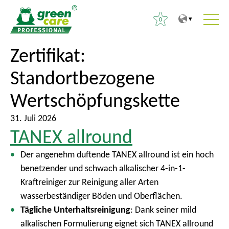
0
Z
Z
Zertifikat:
S
u
u
u
Standortbezogene
m
r
c
I
ü
h
Wertschöpfungskette
n
c
e
h
k
31. Juli 2026
n
a
z
TANEX allround
n
l
u
a
Der angenehm duftende TANEX allround ist ein hoch
t
m
c
benetzender und schwach alkalischer 4-in-1-
H
h
Kraftreiniger zur Reinigung aller Arten
a
:
wasserbeständiger Böden und Oberflächen.
u
Tägliche Unterhaltsreinigung
: Dank seiner mild
p
alkalischen Formulierung eignet sich TANEX allround
t