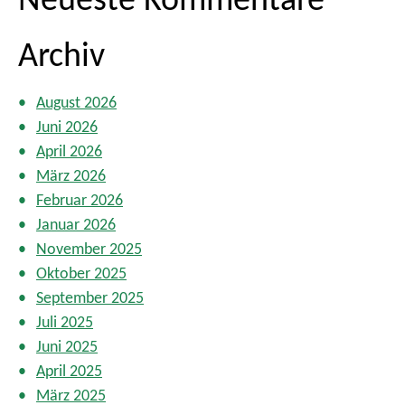
n
g
Archiv
d
e
r
August 2026
B
Juni 2026
e
April 2026
i
t
März 2026
r
Februar 2026
ä
Januar 2026
g
November 2025
e
Oktober 2025
September 2025
Juli 2025
Juni 2025
April 2025
März 2025