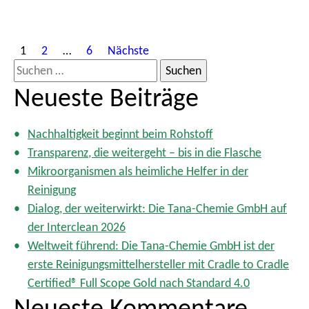
S
1
2
…
6
Nächste
e
S
i
u
Neueste Beiträge
t
c
e
h
n
Nachhaltigkeit beginnt beim Rohstoff
e
n
Transparenz, die weitergeht – bis in die Flasche
n
u
Mikroorganismen als heimliche Helfer in der
m
n
Reinigung
m
a
Dialog, der weiterwirkt: Die Tana-Chemie GmbH auf
e
c
der Interclean 2026
r
h
i
Weltweit führend: Die Tana-Chemie GmbH ist der
:
e
erste Reinigungsmittelhersteller mit Cradle to Cradle
r
Certified® Full Scope Gold nach Standard 4.0
u
Neueste Kommentare