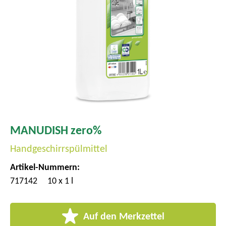
m
e
n
ü
MANUDISH zero%
Handgeschirrspülmittel
Artikel-Nummern:
717142
10 x 1 l
Auf den Merkzettel