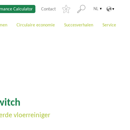
NL
mance Calculator
Contact
0
emen
Circulaire economie
Succesverhalen
Service
witch
erde vloerreiniger