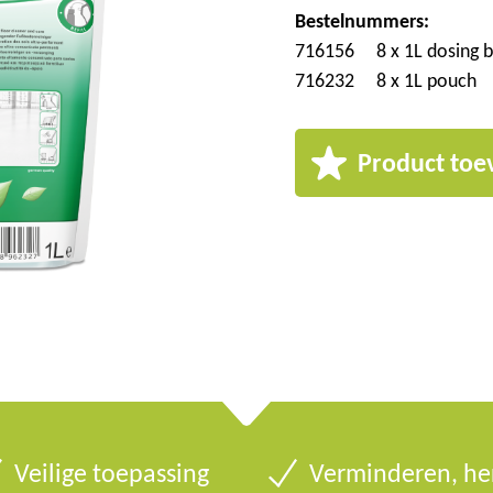
Bestelnummers:
716156
8 x 1L dosing b
716232
8 x 1L pouch
Product toe
Veilige toepassing
Verminderen, her