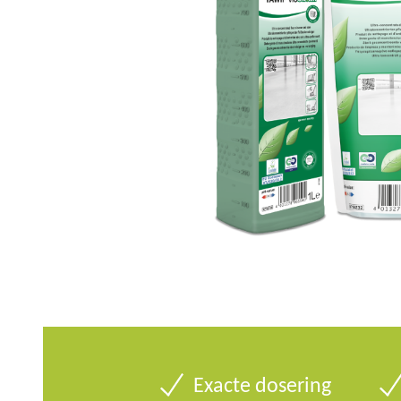
u
Exacte dosering