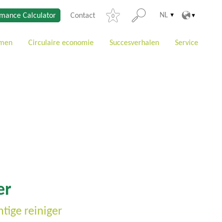
NL
mance Calculator
Contact
0
emen
Circulaire economie
Succesverhalen
Service
er
tige reiniger