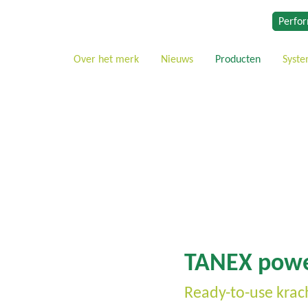
Perfor
Over het merk
Nieuws
Producten
Syst
TANEX pow
Ready-to-use krach