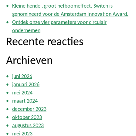
r
i
Kleine hendel, groot hefboomeffect. Switch is
:
n
genomineerd voor de Amsterdam Innovation Award.
e
Ontdek onze vier parameters voor circulair
r
ondernemen
i
Recente reacties
n
g
Archieven
juni 2026
januari 2026
mei 2024
maart 2024
december 2023
oktober 2023
augustus 2023
mei 2023