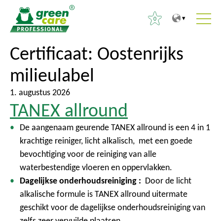
0
N
N
Certificaat:
Oostenrijks
Z
a
a
o
milieulabel
a
a
e
r
r
k
1. augustus 2026
d
h
e
TANEX allround
e
o
n
i
o
De aangenaam geurende TANEX allround is een 4 in 1
n
n
f
krachtige reiniger, licht alkalisch, met een goede
a
h
d
bevochtiging voor de reiniging van alle
a
o
m
waterbestendige vloeren en oppervlakken.
r
u
e
Dagelijkse onderhoudsreiniging :
Door de licht
:
d
n
alkalische formule is TANEX allround uitermate
u
geschikt voor de dagelijkse onderhoudsreiniging van
zelfs zeer vervuilde plaatsen.