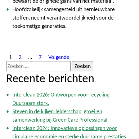
bewaart de originele glans van het materiaal.
Hoofdzakelijk samengesteld uit hernieuwbare
stoffen, neemt verantwoordelijkheid voor de
toekomstige generaties.
B
1
2
…
7
Volgende
e
Z
r
o
Recente berichten
i
e
c
k
h
Interclean 2026: Ontworpen voor recycling.
e
t
Duurzaam sterk.
n
e
Steven in de kijker: leiderschap, groei en
n
n
samenwerking bij Green Care Professional
p
a
Interclean 2024: Innovatieve oplossingen voor
a
a
circulaire economie en sterke duurzame prestaties
g