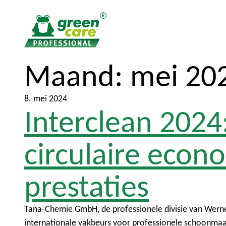
Maand:
mei 20
N
N
a
a
a
a
8. mei 2024
r
r
Interclean 2024
d
h
e
o
circulaire econ
i
o
n
f
prestaties
h
d
o
m
u
e
Tana-Chemie GmbH, de professionele divisie van Werner
d
n
internationale vakbeurs voor professionele schoonmaak 