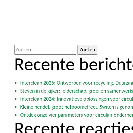
Z
Recente berich
o
e
k
e
Interclean 2026: Ontworpen voor recycling. Duurzaa
n
Steven in de kijker: leiderschap, groei en samenwerk
n
Interclean 2024: Innovatieve oplossingen voor circu
a
Kleine hendel, groot hefboomeffect. Switch is gen
a
Ontdek onze vier parameters voor circulair ondern
r
Recente reactie
: