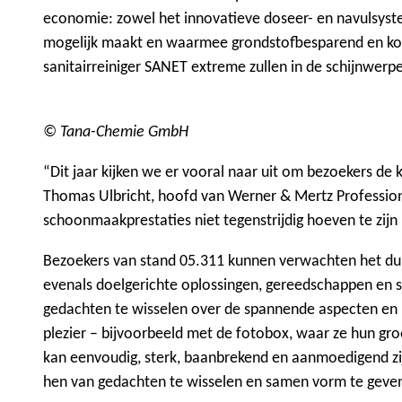
u
economie: zowel het innovatieve doseer- en navulsys
mogelijk maakt en waarmee grondstofbesparend en kost
sanitairreiniger SANET extreme zullen in de schijnwerpe
© Tana-Chemie GmbH
“Dit jaar kijken we er vooral naar uit om bezoekers de 
Thomas Ulbricht, hoofd van Werner & Mertz Professional
schoonmaakprestaties niet tegenstrijdig hoeven te zijn –
Bezoekers van stand 05.311 kunnen verwachten het du
evenals doelgerichte oplossingen, gereedschappen en s
gedachten te wisselen over de spannende aspecten en m
plezier – bijvoorbeeld met de fotobox, waar ze hun 
kan eenvoudig, sterk, baanbrekend en aanmoedigend zij
hen van gedachten te wisselen en samen vorm te geve