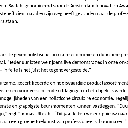
teem Switch, genomineerd voor de Amsterdam Innovation Awar
enefficiënt navullen zijn weg heeft gevonden naar de profes
rs staan.
kans te geven holistische circulaire economie en duurzame pres
. “Ieder uur laten we tijdens live demonstraties in onze on-
 in feite is het juist het tegenovergestelde.”
urzame, gecertificeerde en hoogwaardige productassortiment 
ystemen voor verschillende uitdagingen in het dagelijks werk
ogelijkheden van een holistische circulaire economie. Tegelij
groenste en grappigste beursmomenten kunnen vastleggen. “Du
n,” zegt Thomas Ulbricht. “Dit jaar kijken we er opnieuw naa
n aan een groene toekomst van professioneel schoonmaken.”