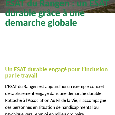
ESAT du Rangen : un ESAT
c
durable grâce à une
i
p
demarche globale
a
l
Un ESAT durable engagé pour l’inclusion
par le travail
L’ESAT du Rangen est aujourd’hui un exemple concret
d’établissement engagé dans une démarche durable.
Rattaché à l’Association Au Fil de la Vie, il accompagne
des personnes en situation de handicap mental ou
psychique vers l’emploi en milieu ordinaire.