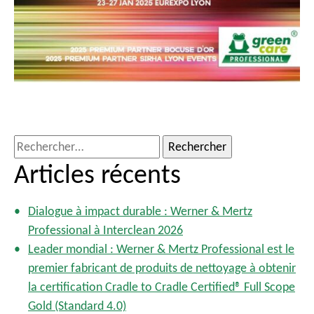
R
e
Articles récents
c
h
Dialogue à impact durable : Werner & Mertz
e
Professional à Interclean 2026
r
Leader mondial : Werner & Mertz Professional est le
c
premier fabricant de produits de nettoyage à obtenir
h
la certification Cradle to Cradle Certified® Full Scope
e
Gold (Standard 4.0)