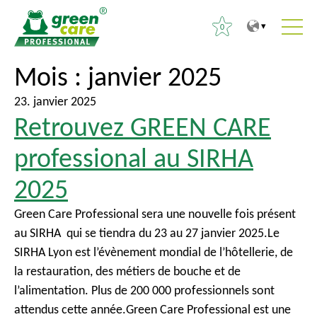
0
V
V
Mois :
janvier 2025
R
e
e
e
r
r
23. janvier 2025
c
Retrouvez GREEN CARE
s
s
h
l
l
e
professional au SIRHA
e
e
r
c
m
2025
c
o
e
h
Green Care Professional sera une nouvelle fois présent
n
n
e
au SIRHA qui se tiendra du 23 au 27 janvier 2025.Le
t
u
r
SIRHA Lyon est l’évènement mondial de l’hôtellerie, de
e
p
la restauration, des métiers de bouche et de
n
r
:
l’alimentation. Plus de 200 000 professionnels sont
u
i
attendus cette année.Green Care Professional est une
n