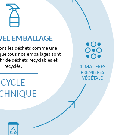
ÈRES PREMIÈRES
E D’UTILISATION
VEL EMBALLAGE
 RECYCLAGE
UES (RECYCLATS)
ons les déchets comme une
sque tous nos emballages sont
tir de déchets recyclables et
recyclés.
4. MATIÈRES
PREMIÈRES
VÉGÉTALE
CYCLE
CHNIQUE