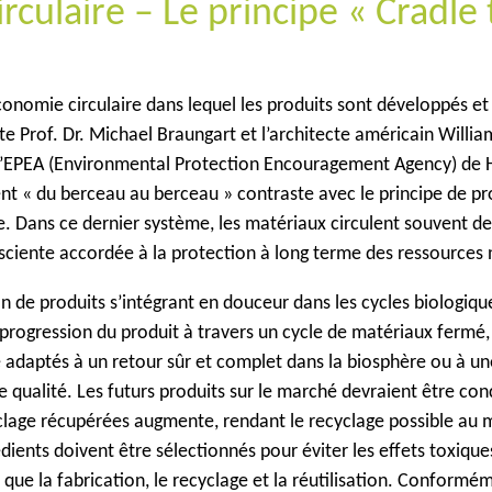
rculaire – Le principe « Cradle 
économie circulaire dans lequel les produits sont développés et 
ste Prof. Dr. Michael Braungart et l’architecte américain Willia
l’EPEA (Environmental Protection Encouragement Agency) de
t « du berceau au berceau » contraste avec le principe de p
. Dans ce dernier système, les matériaux circulent souvent de
sciente accordée à la protection à long terme des ressources 
n de produits s’intégrant en douceur dans les cycles biologiqu
a progression du produit à travers un cycle de matériaux fermé, 
e adaptés à un retour sûr et complet dans la biosphère ou à un
 qualité. Les futurs produits sur le marché devraient être con
cyclage récupérées augmente, rendant le recyclage possible au
édients doivent être sélectionnés pour éviter les effets toxiqu
es que la fabrication, le recyclage et la réutilisation. Conformé