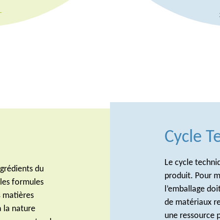
T
Cycle T
Le cycle techni
ngrédients du
produit. Pour m
 les formules
l’emballage doi
s matières
de matériaux re
à la nature
une ressource p