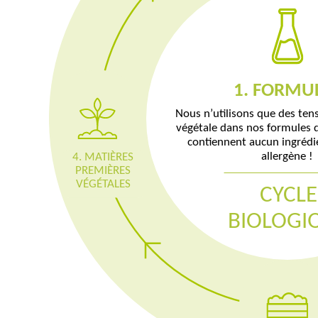
4. MATIÈRES P
1. FORMU
3. COMPO
2. PRODU
VÉGÉTAL
Nous n’utilisons que des tens
végétale dans nos formules d
contiennent aucun ingrédie
allergène !
4. MATIÈRES
PREMIÈRES
VÉGÉTALES
CYCLE
BIOLOGI