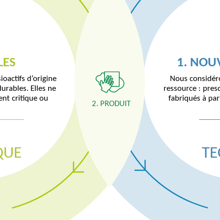
REMIÈRES
LES
ST
IT
4. MATI
2. PHAS
1. NOU
3.
ES
TECHNIQ
ioactifs d’origine
Nous considér
urables. Elles ne
ressource : pre
nt critique ou
fabriqués à par
2. PRODUIT
QUE
TE