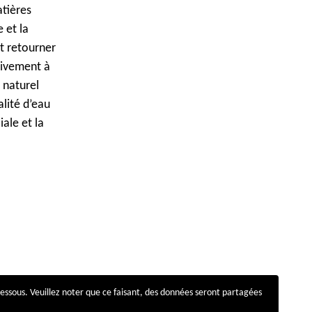
atières
 et la
t retourner
sivement à
 naturel
lité d’eau
ale et la
dessous. Veuillez noter que ce faisant, des données seront partagées