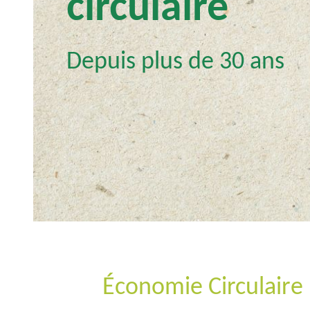
circulaire
u
i
n
c
Depuis plus de 30 ans
i
p
a
l
Économie Circulaire