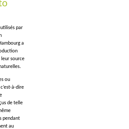
to
utilisés par
m
 Hambourg a
roduction
 leur source
naturelles.
es ou
c’est-à-dire
e
çus de telle
 même
es pendant
ment au