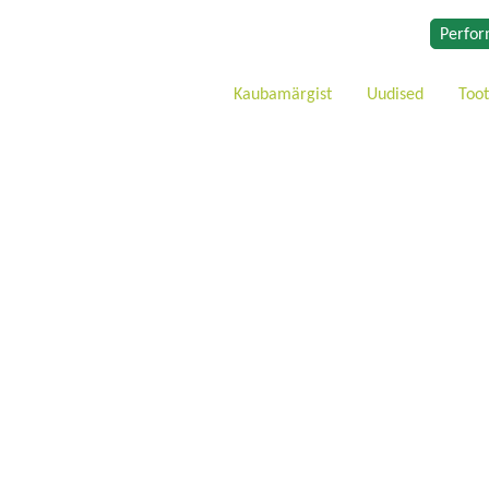
Perfor
Kaubamärgist
Uudised
Too