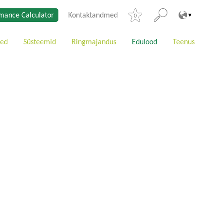
mance Calculator
Kontaktandmed
0
ted
Süsteemid
Ringmajandus
Edulood
Teenus