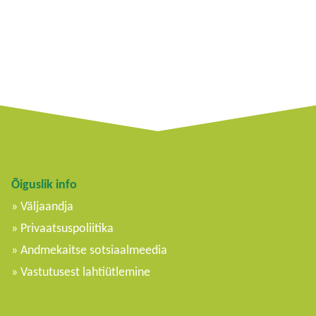
Õiguslik info
Väljaandja
Privaatsuspoliitika
Andmekaitse sotsiaalmeedia
Vastutusest lahtiütlemine