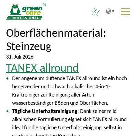
0
Z
Z
Oberflächenmaterial:
S
u
u
u
Steinzeug
m
r
c
I
ü
h
31. Juli 2026
n
c
e
TANEX allround
h
k
n
a
z
Der angenehm duftende TANEX allround ist ein hoch
n
l
u
benetzender und schwach alkalischer 4-in-1-
a
t
m
Kraftreiniger zur Reinigung aller Arten
c
H
wasserbeständiger Böden und Oberflächen.
h
a
Tägliche Unterhaltsreinigung
: Dank seiner mild
:
u
alkalischen Formulierung eignet sich TANEX allround
p
ideal für die tägliche Unterhaltsreinigung, selbst in
t
stark verschmutzten Bereichen.