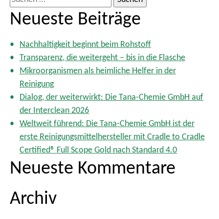
i
u
Neueste Beiträge
t
c
e
h
n
Nachhaltigkeit beginnt beim Rohstoff
e
n
Transparenz, die weitergeht – bis in die Flasche
n
u
Mikroorganismen als heimliche Helfer in der
m
n
Reinigung
m
a
Dialog, der weiterwirkt: Die Tana-Chemie GmbH auf
e
c
der Interclean 2026
r
h
i
Weltweit führend: Die Tana-Chemie GmbH ist der
:
e
erste Reinigungsmittelhersteller mit Cradle to Cradle
r
Certified® Full Scope Gold nach Standard 4.0
u
Neueste Kommentare
n
g
Archiv
d
e
r